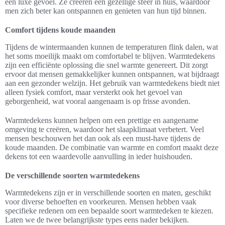
een luxe gevoel. Ze creëren een gezellige sfeer in huis, waardoor
men zich beter kan ontspannen en genieten van hun tijd binnen.
Comfort tijdens koude maanden
Tijdens de wintermaanden kunnen de temperaturen flink dalen, wat
het soms moeilijk maakt om comfortabel te blijven. Warmtedekens
zijn een efficiënte oplossing die snel warmte genereert. Dit zorgt
ervoor dat mensen gemakkelijker kunnen ontspannen, wat bijdraagt
aan een gezonder welzijn. Het gebruik van warmtedekens biedt niet
alleen fysiek comfort, maar versterkt ook het gevoel van
geborgenheid, wat vooral aangenaam is op frisse avonden.
Warmtedekens kunnen helpen om een prettige en aangename
omgeving te creëren, waardoor het slaapklimaat verbetert. Veel
mensen beschouwen het dan ook als een must-have tijdens de
koude maanden. De combinatie van warmte en comfort maakt deze
dekens tot een waardevolle aanvulling in ieder huishouden.
De verschillende soorten warmtedekens
Warmtedekens zijn er in verschillende soorten en maten, geschikt
voor diverse behoeften en voorkeuren. Mensen hebben vaak
specifieke redenen om een bepaalde soort warmtedeken te kiezen.
Laten we de twee belangrijkste types eens nader bekijken.