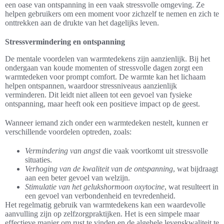
een oase van ontspanning in een vaak stressvolle omgeving. Ze
helpen gebruikers om een moment voor zichzelf te nemen en zich te
onttrekken aan de drukte van het dagelijks leven.
Stressvermindering en ontspanning
De mentale voordelen van warmtedekens zijn aanzienlijk. Bij het
ondergaan van koude momenten of stressvolle dagen zorgt een
warmtedeken voor prompt comfort. De warmte kan het lichaam
helpen ontspannen, waardoor stressniveaus aanzienlijk
verminderen. Dit leidt niet alleen tot een gevoel van fysieke
ontspanning, maar heeft ook een positieve impact op de geest.
Wanneer iemand zich onder een warmtedeken nestelt, kunnen er
verschillende voordelen optreden, zoals:
Vermindering van angst
die vaak voortkomt uit stressvolle
situaties.
Verhoging van de kwaliteit van de ontspanning
, wat bijdraagt
aan een beter gevoel van welzijn.
Stimulatie van het gelukshormoon oxytocine
, wat resulteert in
een gevoel van verbondenheid en tevredenheid.
Het regelmatig gebruik van warmtedekens kan een waardevolle
aanvulling zijn op zelfzorgpraktijken. Het is een simpele maar
effectieve manier om rust te vinden en de algehele levenskwaliteit te