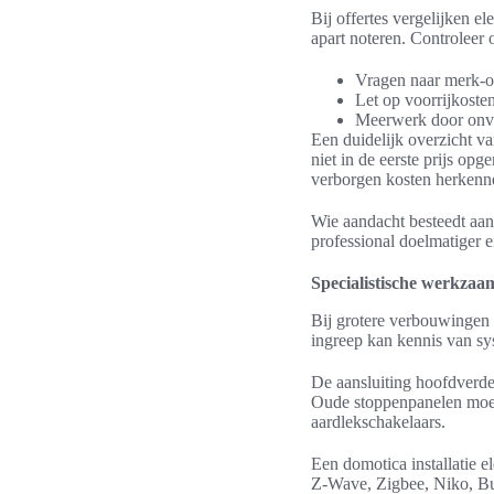
Bij offertes vergelijken e
apart noteren. Controleer 
Vragen naar merk-o
Let op voorrijkosten
Meerwerk door onve
Een duidelijk overzicht v
niet in de eerste prijs op
verborgen kosten herkenn
Wie aandacht besteedt aan 
professional doelmatiger en
Specialistische werkzaa
Bij grotere verbouwingen sp
ingreep kan kennis van sys
De aansluiting hoofdverde
Oude stoppenpanelen moe
aardlekschakelaars.
Een domotica installatie 
Z-Wave, Zigbee, Niko, Bu