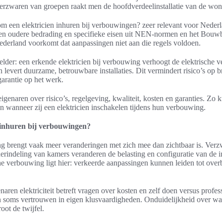
verzwaren van groepen raakt men de hoofdverdeelinstallatie van de won
 een elektricien inhuren bij verbouwingen? zeer relevant voor Nederl
en oudere bedrading en specifieke eisen uit NEN-normen en het Bouwb
Nederland voorkomt dat aanpassingen niet aan die regels voldoen.
helder: een erkende elektricien bij verbouwing verhoogt de elektrische v
n levert duurzame, betrouwbare installaties. Dit vermindert risico’s op b
garantie op het werk.
eigenaren over risico’s, regelgeving, kwaliteit, kosten en garanties. Zo 
wanneer zij een elektricien inschakelen tijdens hun verbouwing.
 inhuren bij verbouwingen?
g brengt vaak meer veranderingen met zich mee dan zichtbaar is. Verz
rindeling van kamers veranderen de belasting en configuratie van de in
he verbouwing ligt hier: verkeerde aanpassingen kunnen leiden tot overbe
aren elektriciteit betreft vragen over kosten en zelf doen versus profe
n soms vertrouwen in eigen klusvaardigheden. Onduidelijkheid over 
root de twijfel.