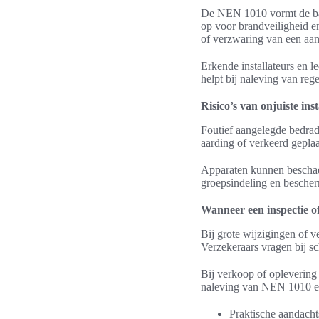
De NEN 1010 vormt de basis
op voor brandveiligheid en
of verzwaring van een aans
Erkende installateurs en 
helpt bij naleving van reg
Risico’s van onjuiste ins
Foutief aangelegde bedra
aarding of verkeerd geplaa
Apparaten kunnen beschad
groepsindeling en bescherm
Wanneer een inspectie of
Bij grote wijzigingen of v
Verzekeraars vragen bij s
Bij verkoop of oplevering
naleving van NEN 1010 en i
Praktische aandacht