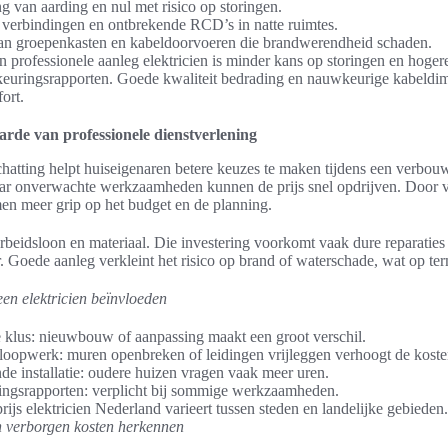
g van aarding en nul met risico op storingen.
verbindingen en ontbrekende RCD’s in natte ruimtes.
an groepenkasten en kabeldoorvoeren die brandwerendheid schaden.
 professionele aanleg elektricien is minder kans op storingen en hog
keuringsrapporten. Goede kwaliteit bedrading en nauwkeurige kabeldim
ort.
arde van professionele dienstverlening
chatting helpt huiseigenaren betere keuzes te maken tijdens een verbouwi
aar onverwachte werkzaamheden kunnen de prijs snel opdrijven. Door 
men meer grip op het budget en de planning.
beidsloon en materiaal. Die investering voorkomt vaak dure reparaties
 Goede aanleg verkleint het risico op brand of waterschade, wat op ter
een elektricien beïnvloeden
 klus: nieuwbouw of aanpassing maakt een groot verschil.
loopwerk: muren openbreken of leidingen vrijleggen verhoogt de koste
nde installatie: oudere huizen vragen vaak meer uren.
ringsrapporten: verplicht bij sommige werkzaamheden.
rijs elektricien Nederland varieert tussen steden en landelijke gebieden.
en verborgen kosten herkennen