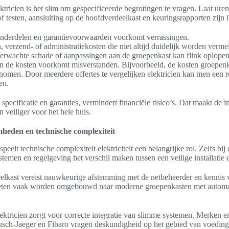
lektricien is het slim om gespecificeerde begrotingen te vragen. Laat ur
of testen, aansluiting op de hoofdverdeelkast en keuringsrapporten zijn
nderdelen en garantievoorwaarden voorkomt verrassingen.
, verzend- of administratiekosten die niet altijd duidelijk worden verme
rwachte schade of aanpassingen aan de groepenkast kan flink oplopen
an de kosten voorkomt misverstanden. Bijvoorbeeld, de kosten groepen
genomen. Door meerdere offertes te vergelijken elektricien kan men een re
en.
specificatie en garanties, vermindert financiële risico’s. Dat maakt de i
 veiliger voor het hele huis.
mheden en technische complexiteit
eelt technische complexiteit elektriciteit een belangrijke rol. Zelfs bij
temen en regelgeving het verschil maken tussen een veilige installatie 
elkast vereist nauwkeurige afstemming met de netbeheerder en kennis 
ten vaak worden omgebouwd naar moderne groepenkasten met automa
elektricien zorgt voor correcte integratie van slimme systemen. Merken 
sch-Jaeger en Fibaro vragen deskundigheid op het gebied van voeding