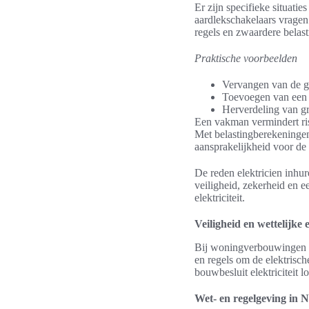
Er zijn specifieke situati
aardlekschakelaars vrage
regels en zwaardere belas
Praktische voorbeelden
Vervangen van de gr
Toevoegen van een 
Herverdeling van gr
Een vakman vermindert risi
Met belastingberekeningen
aansprakelijkheid voor de 
De reden elektricien inhur
veiligheid, zekerheid en e
elektriciteit.
Veiligheid en wettelijke
Bij woningverbouwingen dr
en regels om de elektrisc
bouwbesluit elektriciteit lo
Wet- en regelgeving in