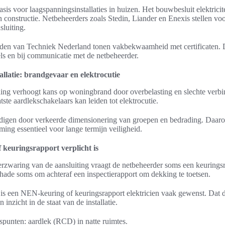
 voor laagspanningsinstallaties in huizen. Het bouwbesluit elektricite
 constructie. Netbeheerders zoals Stedin, Liander en Enexis stellen vo
luiting.
leden van Techniek Nederland tonen vakbekwaamheid met certificaten. De
els en bij communicatie met de netbeheerder.
tallatie: brandgevaar en elektrocutie
ding verhoogt kans op woningbrand door overbelasting en slechte verb
tste aardlekschakelaars kan leiden tot elektrocutie.
igen door verkeerde dimensionering van groepen en bedrading. Daarom
ing essentieel voor lange termijn veiligheid.
 keuringsrapport verplicht is
erzwaring van de aansluiting vraagt de netbeheerder soms een keuringsr
chade soms om achteraf een inspectierapport om dekking te toetsen.
 is een NEN-keuring of keuringsrapport elektricien vaak gewenst. Dat 
nzicht in de staat van de installatie.
spunten: aardlek (RCD) in natte ruimtes.