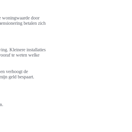
ere woningwaarde door
ensionering betalen zich
ng. Kleinere installaties
vooraf te weten welke
 en verhoogt de
mijn geld bespaart.
n.