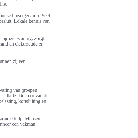
ing.
andse huiseigenaren. Veel
esluit. Lokale kennis van
eiligheid woning, zorgt
rand en elektrocutie en
kunnen zij een
waring van groepen,
stallatie. De kern van de
lasting, kortsluiting en
ssionele hulp. Mensen
wanneer een vakman