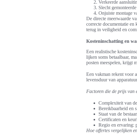
Verkeerde aansluitin
Slecht gemonteerde 
Onjuiste montage v
De directe meerwaarde van
correcte documentatie en 
terug in veiligheid en comf
Kosteninschatting en wa
Een realistische kostenins
lijken soms betaalbaar, m
posten meespelen, krijgt 
Een vakman rekent voor ar
levensduur van apparatuur.
Factoren die de prijs van 
Complexiteit van de
Bereikbaarheid en s
Staat van de bestaa
Certificaten en keu
Regio en ervaring: p
Hoe offertes vergelijken 