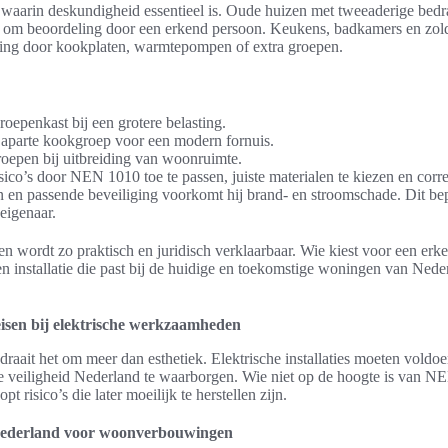
es waarin deskundigheid essentieel is. Oude huizen met tweeaderige bed
n om beoordeling door een erkend persoon. Keukens, badkamers en zold
ting door kookplaten, warmtepompen of extra groepen.
oepenkast bij een grotere belasting.
aparte kookgroep voor een modern fornuis.
oepen bij uitbreiding van woonruimte.
co’s door NEN 1010 toe te passen, juiste materialen te kiezen en correc
 en passende beveiliging voorkomt hij brand- en stroomschade. Dit be
eigenaar.
en wordt zo praktisch en juridisch verklaarbaar. Wie kiest voor een er
en installatie die past bij de huidige en toekomstige woningen van Ned
 eisen bij elektrische werkzaamheden
aait het om meer dan esthetiek. Elektrische installaties moeten voldo
he veiligheid Nederland te waarborgen. Wie niet op de hoogte is van N
opt risico’s die later moeilijk te herstellen zijn.
 Nederland voor woonverbouwingen