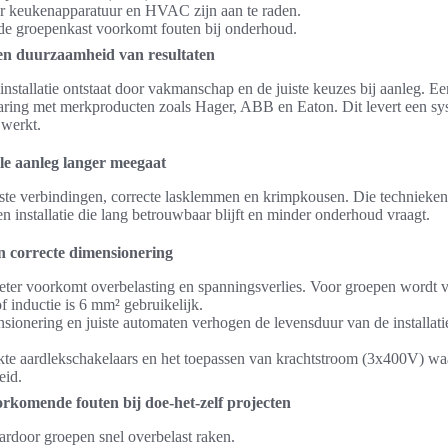
r keukenapparatuur en HVAC zijn aan te raden.
 de groepenkast voorkomt fouten bij onderhoud.
e en duurzaamheid van resultaten
nstallatie ontstaat door vakmanschap en de juiste keuzes bij aanleg. Ee
varing met merkproducten zoals Hager, ABB en Eaton. Dit levert een sy
 werkt.
e aanleg langer meegaat
te verbindingen, correcte lasklemmen en krimpkousen. Die technieken 
een installatie die lang betrouwbaar blijft en minder onderhoud vraagt.
n correcte dimensionering
eter voorkomt overbelasting en spanningsverlies. Voor groepen wordt 
 inductie is 6 mm² gebruikelijk.
sionering en juiste automaten verhogen de levensduur van de installati
te aardlekschakelaars en het toepassen van krachtstroom (3x400V) wa
eid.
rkomende fouten bij doe-het-zelf projecten
ardoor groepen snel overbelast raken.