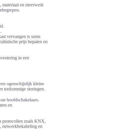
en, materiaal en meerwerk
 inbegrepen.
ld.
.
kast vervangen is soms
alistische prijs bepalen en
nvestering in een
 een ogenschijnlijk kleine
en toekomstige storingen.
van hoofdschakelaars.
ten en
en protocollen zoals KNX,
, netwerkbekabeling en