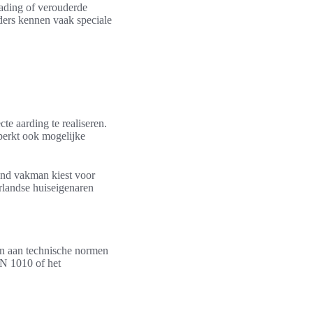
rading of verouderde
ers kennen vaak speciale
te aarding te realiseren.
perkt ook mogelijke
kend vakman kiest voor
erlandse huiseigenaren
en aan technische normen
EN 1010 of het