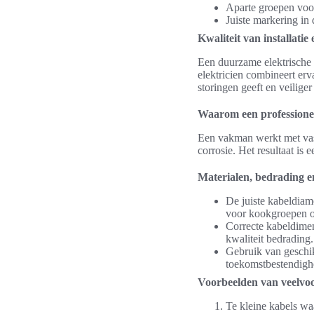
Aparte groepen voo
Juiste markering in
Kwaliteit van installati
Een duurzame elektrische i
elektricien combineert er
storingen geeft en veiliger
Waarom een professionel
Een vakman werkt met vas
corrosie. Het resultaat is 
Materialen, bedrading e
De juiste kabeldiam
voor kookgroepen of
Correcte kabeldimen
kwaliteit bedrading.
Gebruik van geschik
toekomstbestendigh
Voorbeelden van veelvoo
Te kleine kabels wa