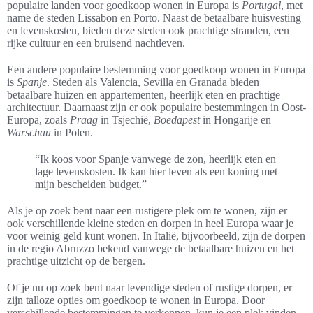
populaire landen voor goedkoop wonen in Europa is
Portugal
, met
name de steden Lissabon en Porto. Naast de betaalbare huisvesting
en levenskosten, bieden deze steden ook prachtige stranden, een
rijke cultuur en een bruisend nachtleven.
Een andere populaire bestemming voor goedkoop wonen in Europa
is
Spanje
. Steden als Valencia, Sevilla en Granada bieden
betaalbare huizen en appartementen, heerlijk eten en prachtige
architectuur. Daarnaast zijn er ook populaire bestemmingen in Oost-
Europa, zoals
Praag
in Tsjechië,
Boedapest
in Hongarije en
Warschau
in Polen.
“Ik koos voor Spanje vanwege de zon, heerlijk eten en
lage levenskosten. Ik kan hier leven als een koning met
mijn bescheiden budget.”
Als je op zoek bent naar een rustigere plek om te wonen, zijn er
ook verschillende kleine steden en dorpen in heel Europa waar je
voor weinig geld kunt wonen. In Italië, bijvoorbeeld, zijn de dorpen
in de regio Abruzzo bekend vanwege de betaalbare huizen en het
prachtige uitzicht op de bergen.
Of je nu op zoek bent naar levendige steden of rustige dorpen, er
zijn talloze opties om goedkoop te wonen in Europa. Door
verschillende bestemmingen te verkennen, kun je een plek vinden