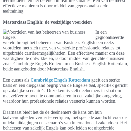
leermiddelen en het oefenen in real-life situaties. Een van de meest
effectieve manieren is door middel van gepersonaliseerde
taaltraining.
Masterclass English: de veelzijdige voordelen
In een
geglobaliseerde
wereld brengt het beheersen van Business English een reeks
voordelen met zich mee, van versterkte professionele relaties tot
uitgebreide carrièremogelijkheden. Een effectieve manier om deze
vaardigheid te ontwikkelen, is door middel van gerichte cursussen
zoals Cambridge Engels Rotterdam en Business English Rotterdam,
beide aangeboden door Masterclass English.
Een cursus als
Cambridge Engels Rotterdam
geeft een sterke
basis en een diepgaand begrip van de Engelse taal, specifiek gericht
op zakelijke scenario’s. Deze kennis stelt deelnemers in staat om
met zelfvertrouwen te communiceren in een zakelijke omgeving,
waardoor hun professionele relaties versterkt kunnen worden.
Daarnaast biedt het de de deelnemers de kans om hun
taalvaardigheden verder te verfijnen, met speciale aandacht voor de
unieke uitdagingen en scenario’s van internationaal zakendoen. Het
beheersen van zakelijk Engels kan ook leiden tot uitgebreide