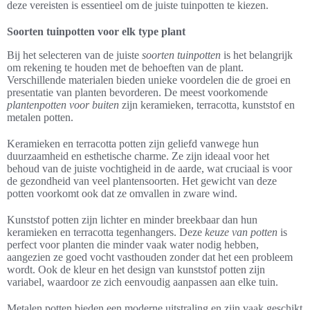
deze vereisten is essentieel om de juiste tuinpotten te kiezen.
Soorten tuinpotten voor elk type plant
Bij het selecteren van de juiste
soorten tuinpotten
is het belangrijk
om rekening te houden met de behoeften van de plant.
Verschillende materialen bieden unieke voordelen die de groei en
presentatie van planten bevorderen. De meest voorkomende
plantenpotten voor buiten
zijn keramieken, terracotta, kunststof en
metalen potten.
Keramieken en terracotta potten zijn geliefd vanwege hun
duurzaamheid en esthetische charme. Ze zijn ideaal voor het
behoud van de juiste vochtigheid in de aarde, wat cruciaal is voor
de gezondheid van veel plantensoorten. Het gewicht van deze
potten voorkomt ook dat ze omvallen in zware wind.
Kunststof potten zijn lichter en minder breekbaar dan hun
keramieken en terracotta tegenhangers. Deze
keuze van potten
is
perfect voor planten die minder vaak water nodig hebben,
aangezien ze goed vocht vasthouden zonder dat het een probleem
wordt. Ook de kleur en het design van kunststof potten zijn
variabel, waardoor ze zich eenvoudig aanpassen aan elke tuin.
Metalen potten bieden een moderne uitstraling en zijn vaak geschikt