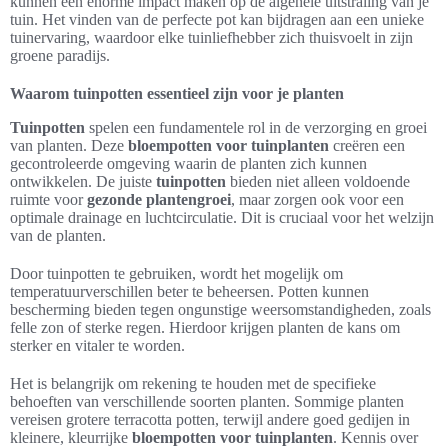
kunnen een enorme impact maken op de algehele uitstraling van je
tuin. Het vinden van de perfecte pot kan bijdragen aan een unieke
tuinervaring, waardoor elke tuinliefhebber zich thuisvoelt in zijn
groene paradijs.
Waarom tuinpotten essentieel zijn voor je planten
Tuinpotten
spelen een fundamentele rol in de verzorging en groei
van planten. Deze
bloempotten voor tuinplanten
creëren een
gecontroleerde omgeving waarin de planten zich kunnen
ontwikkelen. De juiste
tuinpotten
bieden niet alleen voldoende
ruimte voor
gezonde plantengroei
, maar zorgen ook voor een
optimale drainage en luchtcirculatie. Dit is cruciaal voor het welzijn
van de planten.
Door tuinpotten te gebruiken, wordt het mogelijk om
temperatuurverschillen beter te beheersen. Potten kunnen
bescherming bieden tegen ongunstige weersomstandigheden, zoals
felle zon of sterke regen. Hierdoor krijgen planten de kans om
sterker en vitaler te worden.
Het is belangrijk om rekening te houden met de specifieke
behoeften van verschillende soorten planten. Sommige planten
vereisen grotere terracotta potten, terwijl andere goed gedijen in
kleinere, kleurrijke
bloempotten voor tuinplanten
. Kennis over