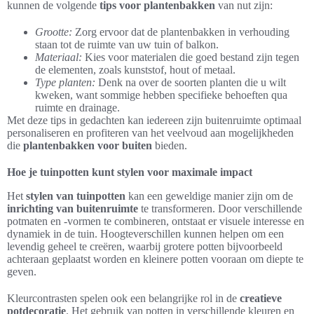
kunnen de volgende
tips voor plantenbakken
van nut zijn:
Grootte:
Zorg ervoor dat de plantenbakken in verhouding
staan tot de ruimte van uw tuin of balkon.
Materiaal:
Kies voor materialen die goed bestand zijn tegen
de elementen, zoals kunststof, hout of metaal.
Type planten:
Denk na over de soorten planten die u wilt
kweken, want sommige hebben specifieke behoeften qua
ruimte en drainage.
Met deze tips in gedachten kan iedereen zijn buitenruimte optimaal
personaliseren en profiteren van het veelvoud aan mogelijkheden
die
plantenbakken voor buiten
bieden.
Hoe je tuinpotten kunt stylen voor maximale impact
Het
stylen van tuinpotten
kan een geweldige manier zijn om de
inrichting van buitenruimte
te transformeren. Door verschillende
potmaten en -vormen te combineren, ontstaat er visuele interesse en
dynamiek in de tuin. Hoogteverschillen kunnen helpen om een
levendig geheel te creëren, waarbij grotere potten bijvoorbeeld
achteraan geplaatst worden en kleinere potten vooraan om diepte te
geven.
Kleurcontrasten spelen ook een belangrijke rol in de
creatieve
potdecoratie
. Het gebruik van potten in verschillende kleuren en