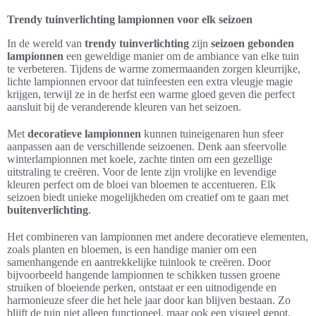
Trendy tuinverlichting lampionnen voor elk seizoen
In de wereld van
trendy tuinverlichting
zijn
seizoen gebonden
lampionnen
een geweldige manier om de ambiance van elke tuin
te verbeteren. Tijdens de warme zomermaanden zorgen kleurrijke,
lichte lampionnen ervoor dat tuinfeesten een extra vleugje magie
krijgen, terwijl ze in de herfst een warme gloed geven die perfect
aansluit bij de veranderende kleuren van het seizoen.
Met
decoratieve lampionnen
kunnen tuineigenaren hun sfeer
aanpassen aan de verschillende seizoenen. Denk aan sfeervolle
winterlampionnen met koele, zachte tinten om een gezellige
uitstraling te creëren. Voor de lente zijn vrolijke en levendige
kleuren perfect om de bloei van bloemen te accentueren. Elk
seizoen biedt unieke mogelijkheden om creatief om te gaan met
buitenverlichting
.
Het combineren van lampionnen met andere decoratieve elementen,
zoals planten en bloemen, is een handige manier om een
samenhangende en aantrekkelijke tuinlook te creëren. Door
bijvoorbeeld hangende lampionnen te schikken tussen groene
struiken of bloeiende perken, ontstaat er een uitnodigende en
harmonieuze sfeer die het hele jaar door kan blijven bestaan. Zo
blijft de tuin niet alleen functioneel, maar ook een visueel genot.