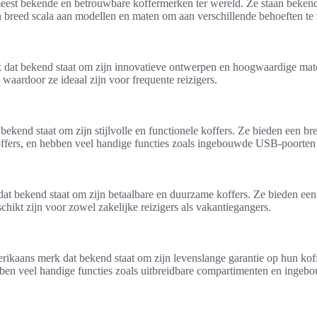
meest bekende en betrouwbare koffermerken ter wereld. Ze staan beke
en breed scala aan modellen en maten om aan verschillende behoeften te
dat bekend staat om zijn innovatieve ontwerpen en hoogwaardige mater
waardoor ze ideaal zijn voor frequente reizigers.
bekend staat om zijn stijlvolle en functionele koffers. Ze bieden een br
koffers, en hebben veel handige functies zoals ingebouwde USB-poorte
dat bekend staat om zijn betaalbare en duurzame koffers. Ze bieden een
hikt zijn voor zowel zakelijke reizigers als vakantiegangers.
rikaans merk dat bekend staat om zijn levenslange garantie op hun kof
ben veel handige functies zoals uitbreidbare compartimenten en ingeb