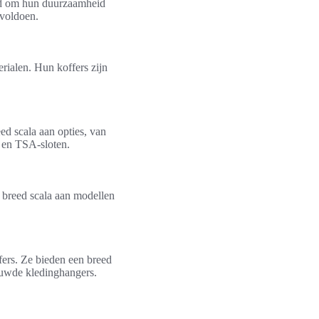
nd om hun duurzaamheid
 voldoen.
ialen. Hun koffers zijn
eed scala aan opties, van
n en TSA-sloten.
 breed scala aan modellen
fers. Ze bieden een breed
ouwde kledinghangers.