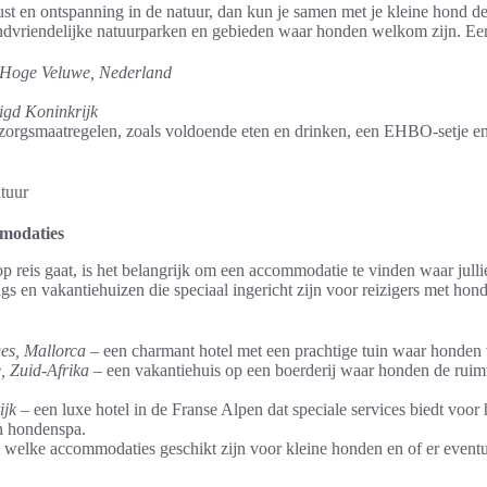
rust en ontspanning in de natuur, dan kun je samen met je kleine hond 
ndvriendelijke natuurparken en gebieden waar honden welkom zijn. Een 
 Hoge Veluwe, Nederland
nigd Koninkrijk
orgsmaatregelen, zoals voldoende eten en drinken, een EHBO-setje en
modaties
op reis gaat, is het belangrijk om een accommodatie te vinden waar julli
ngs en vakantiehuizen die speciaal ingericht zijn voor reizigers met hon
ges, Mallorca
– een charmant hotel met een prachtige tuin waar honden 
, Zuid-Afrika
– een vakantiehuis op een boerderij waar honden de ruim
ijk
– een luxe hotel in de Franse Alpen dat speciale services biedt voor
n hondenspa.
 welke accommodaties geschikt zijn voor kleine honden en of er eventu