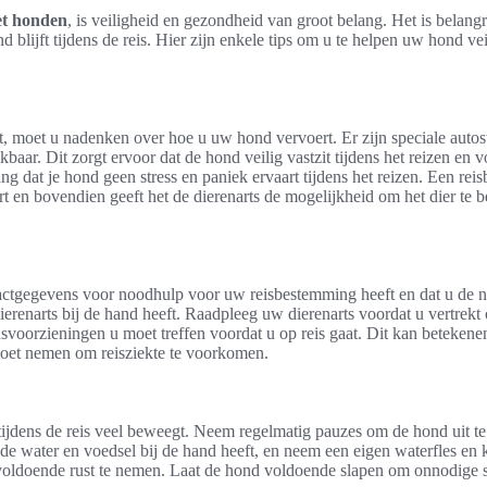
et honden
, is veiligheid en gezondheid van groot belang. Het is belang
nd blijft tijdens de reis. Hier zijn enkele tips om u te helpen uw hond v
t, moet u nadenken over hoe u uw hond vervoert. Er zijn speciale autos
baar. Dit zorgt ervoor dat de hond veilig vastzit tijdens het reizen en 
ang dat je hond geen stress en paniek ervaart tijdens het reizen. Een rei
rt en bovendien geeft het de dierenarts de mogelijkheid om het dier te 
actgegevens voor noodhulp voor uw reisbestemming heeft en dat u de 
renarts bij de hand heeft. Raadpleeg uw dierenarts voordat u vertrekt
svoorzieningen u moet treffen voordat u op reis gaat. Dit kan betekene
moet nemen om reisziekte te voorkomen.
ijdens de reis veel beweegt. Neem regelmatig pauzes om de hond uit te 
de water en voedsel bij de hand heeft, en neem een eigen waterfles e
voldoende rust te nemen. Laat de hond voldoende slapen om onnodige s