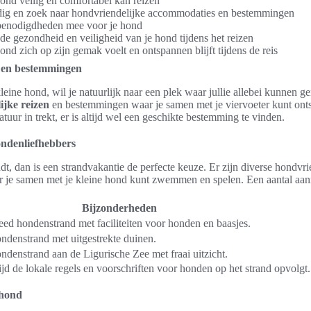
hond veilig en comfortabel kan reizen
ldig en zoek naar hondvriendelijke accommodaties en bestemmingen
sbenodigdheden mee voor je hond
e gezondheid en veiligheid van je hond tijdens het reizen
ond zich op zijn gemak voelt en ontspannen blijft tijdens de reis
n en bestemmingen
kleine hond, wil je natuurlijk naar een plek waar jullie allebei kunnen g
ijke reizen
en bestemmingen waar je samen met je viervoeter kunt onts
atuur in trekt, er is altijd wel een geschikte bestemming te vinden.
ondenliefhebbers
t, dan is een strandvakantie de perfecte keuze. Er zijn diverse hondvri
 je samen met je kleine hond kunt zwemmen en spelen. Een aantal aan
Bijzonderheden
eed hondenstrand met faciliteiten voor honden en baasjes.
ndenstrand met uitgestrekte duinen.
ndenstrand aan de Ligurische Zee met fraai uitzicht.
tijd de lokale regels en voorschriften voor honden op het strand opvolgt.
 hond