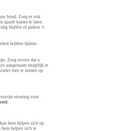
 uw hond. Zorg er ook
n aparte kamer te laten
ig blaffen of janken ’s
iteit hebben tijdens
ijn. Zorg ervoor dat u
s zo aangenaam mogelijk te
rvoeter mee te nemen op
essvrije ervaring voor
hond
.
d kan hem helpen zich op
n hem helpen zich te