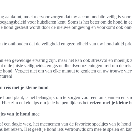
ng aankomt, moet u ervoor zorgen dat uw accommodatie veilig is voor
toegangsbeleid voor huisdieren kent. Soms is het beter om de hond in ee
de hond gestrest wordt door de nieuwe omgeving en voorkomt ook onnod
m te onthouden dat de veiligheid en gezondheid van uw hond altijd prior
n een geweldige ervaring zijn, maar het kan ook stressvol en moeilijk z
at u de juiste veiligheids- en gezondheidsvoorzieningen treft om de rei
 hond. Vergeet niet om van elke minuut te genieten en uw trouwe vie
nturen!
 reis met je kleine hond
ine hond plant, is het belangrijk om te zorgen voor een ontspannen en str
. Hier zijn enkele tips om je te helpen tijdens het
reizen met je kleine 
tjes van je hond mee
 of een dagje weg, het meenemen van de favoriete speeltjes van je hon
ns het reizen. Het geeft je hond iets vertrouwds om mee te spelen en ka