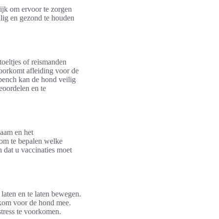
rijk om ervoor te zorgen
eilig en gezond te houden
toeltjes of reismanden
voorkomt afleiding voor de
sbench kan de hond veilig
beoordelen en te
naam en het
 om te bepalen welke
n dat u vaccinaties moet
laten en te laten bewegen.
n kom voor de hond mee.
tress te voorkomen.