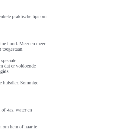
enkele praktische tips om
leine hond. Meer en meer
 toegestaan.
 speciale
en dat er voldoende
sgids
.
je huisdier. Sommige
of -tas, water en
en om hem of haar te