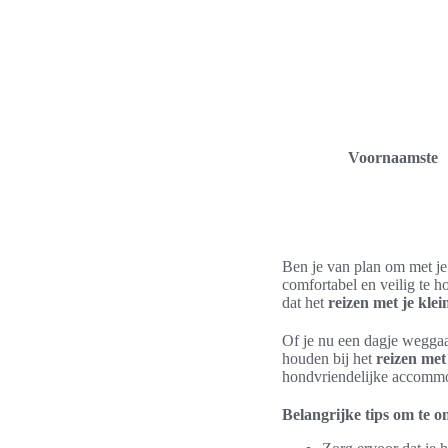
Voornaamste
Ben je van plan om met je
comfortabel en veilig te h
dat het
reizen met je kle
Of je nu een dagje weggaat
houden bij het
reizen met
hondvriendelijke accommod
Belangrijke tips om te 