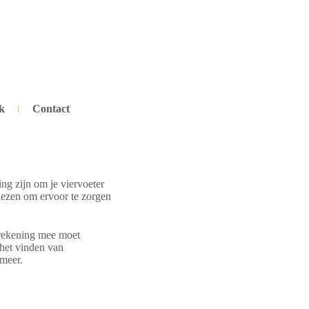
k
Contact
ng zijn om je viervoeter
viezen om ervoor te zorgen
e rekening mee moet
 het vinden van
meer.