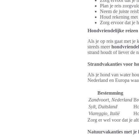
Zorg ervoor dat je 
Plan je reis zorgvu
Neem de juiste rei
Houd rekening met d
Zorg ervoor dat je h
Hondvriendelijke reize
Als je op reis gaat met je 
steeds meer
hondvriendel
strand houdt of liever de n
Strandvakanties voor h
Als je hond van water houd
Nederland en Europa waar
Bestemming
Zandvoort, Nederland
Br
Sylt, Duitsland
Ho
Viareggio, Italië
Ho
Zorg er wel voor dat je al
Natuurvakanties met je