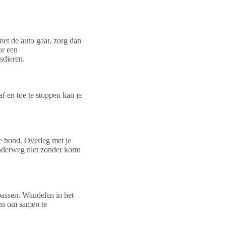
 met de auto gaat, zorg dan
or een
sdieren.
f en toe te stoppen kan je
ne hond. Overleg met je
onderweg niet zonder komt
l passen. Wandelen in het
zen om samen te