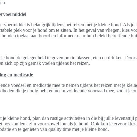
zen.
vervoermiddel
vervoermiddel is belangrijk tijdens het reizen met je kleine hond. Als je
tabele plek voor je hond om te zitten. In het geval van vliegen, kies vo
 honden toelaat aan boord en informeer naar hun beleid betreffende hui
je hond de gelegenheid te geven om te plassen, eten en drinken. Door a
n zich op zijn gemak voelen tijdens het reizen.
ing en medicatie
oende voedsel en medicatie mee te nemen tijdens het reizen met je klei
gdheden die je nodig hebt en neem voldoende voorraad mee, zodat je 
 je kleine hond, plan dan rustige activiteiten in die bij jullie levensstij
het bos kan leuk zijn voor zowel jou als je hond. Ook kun je ervoor kie
atie en te genieten van quality time met je kleine hond.