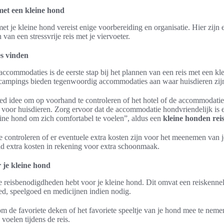
met een kleine hond
et je kleine hond vereist enige voorbereiding en organisatie. Hier zijn 
 van een stressvrije reis met je viervoeter.
s vinden
accommodaties is de eerste stap bij het plannen van een reis met een k
 campings bieden tegenwoordig accommodaties aan waar huisdieren zijn
goed idee om op voorhand te controleren of het hotel of de accommodatie
 voor huisdieren. Zorg ervoor dat de accommodatie hondvriendelijk is 
leine hond om zich comfortabel te voelen”, aldus een
kleine honden rei
te controleren of er eventuele extra kosten zijn voor het meenemen van 
ld extra kosten in rekening voor extra schoonmaak.
je kleine hond
te reisbenodigdheden hebt voor je kleine hond. Dit omvat een reiskennel 
d, speelgoed en medicijnen indien nodig.
om de favoriete deken of het favoriete speeltje van je hond mee te nem
voelen tijdens de reis.