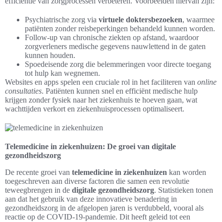
efficiëntie van zorgprocessen verbeteren. Voorbeelden hiervan zijn:
Psychiatrische zorg via
virtuele doktersbezoeken
, waarmee
patiënten zonder reisbeperkingen behandeld kunnen worden.
Follow-up van chronische ziekten op afstand, waardoor
zorgverleners medische gegevens nauwlettend in de gaten
kunnen houden.
Spoedeisende zorg die belemmeringen voor directe toegang
tot hulp kan wegnemen.
Websites en apps spelen een cruciale rol in het faciliteren van
online
consultaties
. Patiënten kunnen snel en efficiënt medische hulp
krijgen zonder fysiek naar het ziekenhuis te hoeven gaan, wat
wachttijden verkort en ziekenhuisprocessen optimaliseert.
Telemedicine in ziekenhuizen: De groei van digitale
gezondheidszorg
De recente groei van
telemedicine in ziekenhuizen
kan worden
toegeschreven aan diverse factoren die samen een revolutie
teweegbrengen in de
digitale gezondheidszorg
. Statistieken tonen
aan dat het gebruik van deze innovatieve benadering in
gezondheidszorg in de afgelopen jaren is verdubbeld, vooral als
reactie op de COVID-19-pandemie. Dit heeft geleid tot een