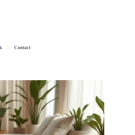
k
Contact