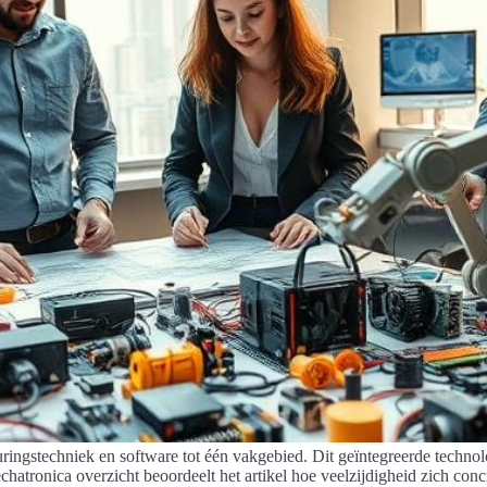
ringstechniek en software tot één vakgebied. Dit geïntegreerde techno
chatronica overzicht beoordeelt het artikel hoe veelzijdigheid zich conc