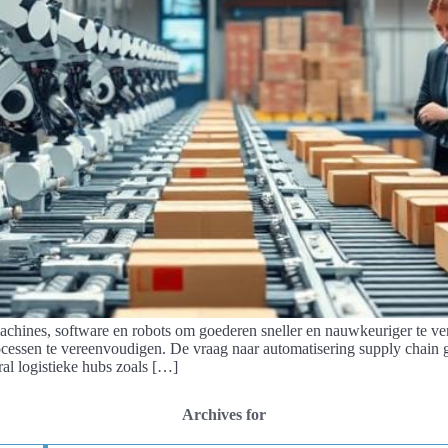
 machines, software en robots om goederen sneller en nauwkeuriger te
rocessen te vereenvoudigen. De vraag naar automatisering supply chai
al logistieke hubs zoals […]
Archives for