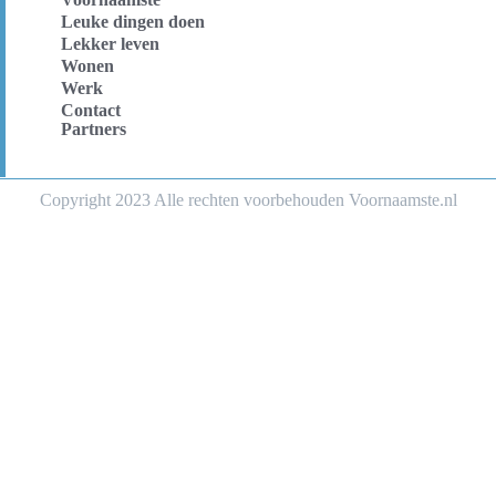
Leuke dingen doen
Lekker leven
Wonen
Werk
Contact
Partners
Copyright 2023 Alle rechten voorbehouden Voornaamste.nl