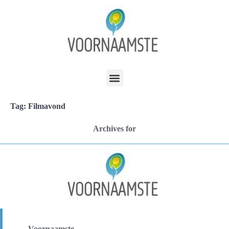
Tag:
Filmavond
Archives for
Voornaamste