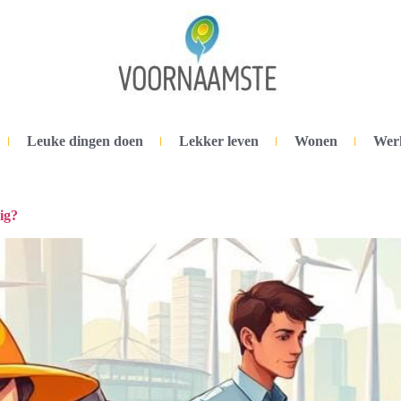
Leuke dingen doen
Lekker leven
Wonen
Wer
ig?