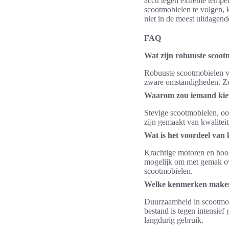
accu tegen extreme temper
scootmobielen te volgen, 
niet in de meest uitdagen
FAQ
Wat zijn robuuste scoot
Robuuste scootmobielen vo
zware omstandigheden. Ze b
Waarom zou iemand kiez
Stevige scootmobielen, o
zijn gemaakt van kwaliteit
Wat is het voordeel van 
Krachtige motoren en hoog
mogelijk om met gemak ove
scootmobielen.
Welke kenmerken maken
Duurzaamheid in scootmobi
bestand is tegen intensief
langdurig gebruik.