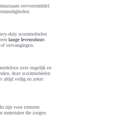
n duurzaam vervoermiddel.
omstandigheden.
eavy-duty scootmobielen
r een
lange levensduur
.
 of vervangingen.
eiteloos over ongelijk en
onden, deze scootmobielen
 altijd veilig en zeker
t zijn voor extreem
en materialen die zorgen