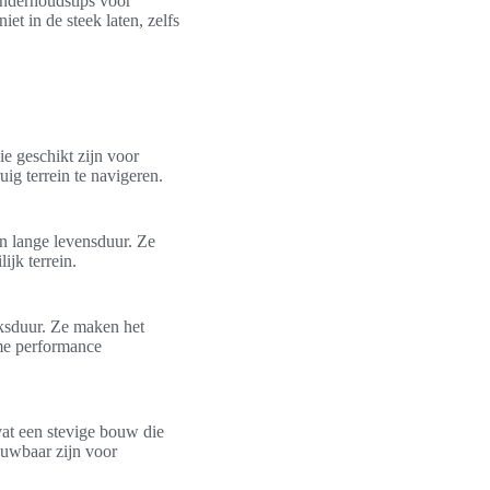
onderhoudstips voor
t in de steek laten, zelfs
e geschikt zijn voor
uig terrein te navigeren.
n lange levensduur. Ze
ijk terrein.
iksduur. Ze maken het
eme performance
vat een stevige bouw die
rouwbaar zijn voor