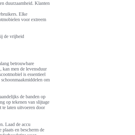
n en duurzaamheid. Klanten
ebruikers. Elke
ootmobielen voor extreem
j de vrijheid
enlang betrouwbare
, kan men de levensduur
cootmobiel is essentieel
lde schoonmaakmiddelen om
maandelijks de banden op
ng op tekenen van slijtage
 te laten uitvoeren door
en. Laad de accu
e plaats en bescherm de