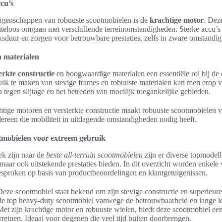
cu’s
eigenschappen van robuuste scootmobielen is de
krachtige motor
. Dez
teloos omgaan met verschillende terreinomstandigheden. Sterke accu’s
ksduur en zorgen voor betrouwbare prestaties, zelfs in zware omstandi
n materialen
erkte constructie
en hoogwaardige materialen een essentiële rol bij d
ik te maken van stevige frames en robuuste materialen kan men erop 
 tegen slijtage en het betreden van moeilijk toegankelijke gebieden.
tige motoren en versterkte constructie maakt robuuste scootmobielen 
dereen die mobiliteit in uitdagende omstandigheden nodig heeft.
tmobielen voor extreem gebruik
ek zijn naar de
beste all-terrain scootmobielen
zijn er diverse topmodell
maar ook uitstekende prestaties bieden. In dit overzicht worden enkele
sproken op basis van productbeoordelingen en klantgetuigenissen.
eze scootmobiel staat bekend om zijn stevige constructie en superieure
 de top heavy-duty scootmobiel vanwege de betrouwbaarheid en lange l
et zijn krachtige motor en robuuste wielen, biedt deze scootmobiel een 
rreinen. Ideaal voor degenen die veel tijd buiten doorbrengen.