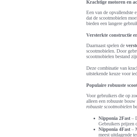
Krachtige motoren en ac
Een van de opvallendste 
dat de scootmobielen moei
bieden een langere gebrui
Versterkte constructie e
Daarnaast spelen de
verst
scootmobielen. Door gebru
scootmobielen bestand zijn
Deze combinatie van krach
uitstekende keuze voor ie
Populaire robuuste scoo
Voor gebruikers die op zo
alleen een robuuste bouw 
robuuste scootmobielen
be
Nipponia 2Fast
– D
Gebruikers prijzen
Nipponia 4Fast
– M
meest uitdagende te