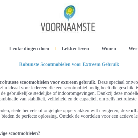
Leuke dingen doen
Lekker leven
Wonen
Wer
Robuuste Scootmobielen voor Extreem Gebruik
robuuste scootmobielen voor extreem gebruik
. Deze speciaal ontw
zijn ideaal voor iedereen die een scootmobiel nodig heeft die geschikt 
de gebruikelijke stedelijke of indooromgevingen. Dankzij deze modell
binatie van stabiliteit, veiligheid en de capaciteit om zelfs het ruigste
den, steile heuvels of ongelijke oppervlakken wilt navigeren, deze
off
n
bieden de perfecte oplossing. Ontdek de voordelen voor een actieve le
vige scootmobielen?