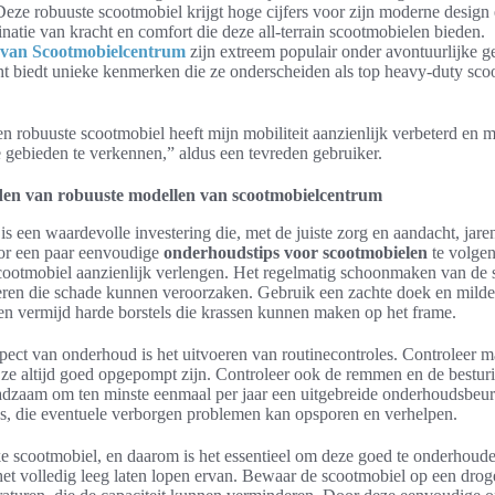
eze robuuste scootmobiel krijgt hoge cijfers voor zijn moderne desig
atie van kracht en comfort die deze all-terrain scootmobielen bieden.
 van Scootmobielcentrum
zijn extreem populair onder avontuurlijke g
cht biedt unieke kenmerken die ze onderscheiden als top heavy-duty sc
 robuuste scootmobiel heeft mijn mobiliteit aanzienlijk verbeterd en mi
gebieden te verkennen,” aldus een tevreden gebruiker.
den van robuuste modellen van scootmobielcentrum
s een waardevolle investering die, met de juiste zorg en aandacht, jar
oor een paar eenvoudige
onderhoudstips voor scootmobielen
te volgen
scootmobiel aanzienlijk verlengen. Het regelmatig schoonmaken van de s
jderen die schade kunnen veroorzaken. Gebruik een zachte doek en mi
 en vermijd harde borstels die krassen kunnen maken op het frame.
pect van onderhoud is het uitvoeren van routinecontroles. Controleer 
t ze altijd goed opgepompt zijn. Controleer ook de remmen en de besturi
aadzaam om ten minste eenmaal per jaar een uitgebreide onderhoudsbeurt
us, die eventuele verborgen problemen kan opsporen en verhelpen.
lke scootmobiel, en daarom is het essentieel om deze goed te onderhoud
het volledig leeg laten lopen ervan. Bewaar de scootmobiel op een drog