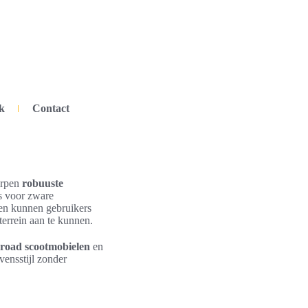
k
Contact
orpen
robuuste
is voor zware
en kunnen gebruikers
 terrein aan te kunnen.
-road scootmobielen
en
vensstijl zonder