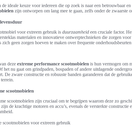
n de ideale keuze voor iedereen die op zoek is naar een betrouwbaar e
obielen
zijn ontworpen om lang mee te gaan, zelfs onder de zwaarste 
levensduur
ootmobiel voor extreem gebruik is
duurzaamheid
een cruciale factor. H
rsteklas materialen en innovatieve ontwerptechnieken die zorgen voo
rs zich geen zorgen hoeven te maken over frequente onderhoudsbeurten
 van deze
extreme performance scootmobielen
is hun vermogen om mo
. Of het nu gaat om grindpaden, bospaden of andere uitdagende ondergr
ort. De zware constructie en robuuste banden garanderen dat de gebruiker
terrein.
e scootmobielen
e scootmobielen zijn cruciaal om te begrijpen waarom deze zo geschik
j zijn de krachtige motoren en accu’s, evenals de versterkte constructie 
amheid.