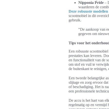
Nipponia Pride
– D
waarderen de combin
Deze robuuste modellen
scootmobiel in dit overzi
gebruik.
“De aankoop van een
gegeven om nieuwe 
Tips voor het onderhou
Een robuuste scootmobiel i
prestaties kan leveren. D
en functionaliteit van de 
om stof en vuil te verwi
de buitenkant te reinigen,
Een tweede belangrijke as
slijtage en zorg ervoor da
of beschadiging. Het is r
een professionele technic
De accu is het hart van e
regelmatig op en vermijd 