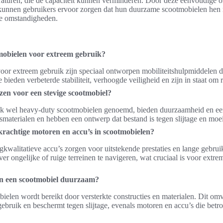
aturen, die de capaciteit kunnen verminderen. Door deze eenvoudige 
kunnen gebruikers ervoor zorgen dat hun duurzame scootmobielen hen nie
de omstandigheden.
mobielen voor extreem gebruik?
or extreem gebruik zijn speciaal ontworpen mobiliteitshulpmiddelen di
ieden verbeterde stabiliteit, verhoogde veiligheid en zijn in staat om r
en voor een stevige scootmobiel?
ok wel heavy-duty scootmobielen genoemd, bieden duurzaamheid en ee
smaterialen en hebben een ontwerp dat bestand is tegen slijtage en moeil
krachtige motoren en accu’s in scootmobielen?
kwalitatieve accu’s zorgen voor uitstekende prestaties en lange gebru
r ongelijke of ruige terreinen te navigeren, wat cruciaal is voor extr
 een scootmobiel duurzaam?
elen wordt bereikt door versterkte constructies en materialen. Dit om
 gebruik en beschermt tegen slijtage, evenals motoren en accu’s die bet