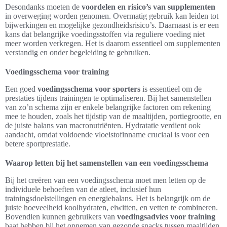
Desondanks moeten de
voordelen en risico’s van supplementen
in overweging worden genomen. Overmatig gebruik kan leiden tot
bijwerkingen en mogelijke gezondheidsrisico’s. Daarnaast is er een
kans dat belangrijke voedingsstoffen via reguliere voeding niet
meer worden verkregen. Het is daarom essentieel om supplementen
verstandig en onder begeleiding te gebruiken.
Voedingsschema voor training
Een goed
voedingsschema voor sporters
is essentieel om de
prestaties tijdens trainingen te optimaliseren. Bij het samenstellen
van zo’n schema zijn er enkele belangrijke factoren om rekening
mee te houden, zoals het tijdstip van de maaltijden, portiegrootte, en
de juiste balans van macronutriënten. Hydratatie verdient ook
aandacht, omdat voldoende vloeistofinname cruciaal is voor een
betere sportprestatie.
Waarop letten bij het samenstellen van een voedingsschema
Bij het creëren van een voedingsschema moet men letten op de
individuele behoeften van de atleet, inclusief hun
trainingsdoelstellingen en energiebalans. Het is belangrijk om de
juiste hoeveelheid koolhydraten, eiwitten, en vetten te combineren.
Bovendien kunnen gebruikers van
voedingsadvies voor training
baat hebben bij het opnemen van gezonde snacks tussen maaltijden