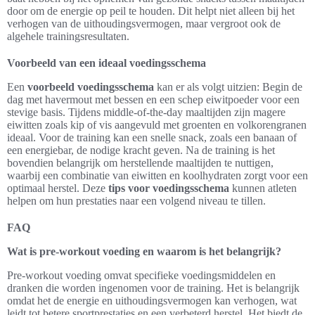
door om de energie op peil te houden. Dit helpt niet alleen bij het
verhogen van de uithoudingsvermogen, maar vergroot ook de
algehele trainingsresultaten.
Voorbeeld van een ideaal voedingsschema
Een
voorbeeld voedingsschema
kan er als volgt uitzien: Begin de
dag met havermout met bessen en een schep eiwitpoeder voor een
stevige basis. Tijdens middle-of-the-day maaltijden zijn magere
eiwitten zoals kip of vis aangevuld met groenten en volkorengranen
ideaal. Voor de training kan een snelle snack, zoals een banaan of
een energiebar, de nodige kracht geven. Na de training is het
bovendien belangrijk om herstellende maaltijden te nuttigen,
waarbij een combinatie van eiwitten en koolhydraten zorgt voor een
optimaal herstel. Deze
tips voor voedingsschema
kunnen atleten
helpen om hun prestaties naar een volgend niveau te tillen.
FAQ
Wat is pre-workout voeding en waarom is het belangrijk?
Pre-workout voeding omvat specifieke voedingsmiddelen en
dranken die worden ingenomen voor de training. Het is belangrijk
omdat het de energie en uithoudingsvermogen kan verhogen, wat
leidt tot betere sportprestaties en een verbeterd herstel. Het biedt de