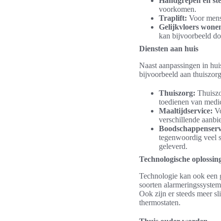
Handgrepen en st
voorkomen.
Traplift:
Voor mense
Gelijkvloers wone
kan bijvoorbeeld do
Diensten aan huis
Naast aanpassingen in hui
bijvoorbeeld aan thuiszor
Thuiszorg:
Thuiszor
toedienen van medic
Maaltijdservice:
Vo
verschillende aanbi
Boodschappenserv
tegenwoordig veel 
geleverd.
Technologische oplossin
Technologie kan ook een g
soorten alarmeringssysteme
Ook zijn er steeds meer s
thermostaten.