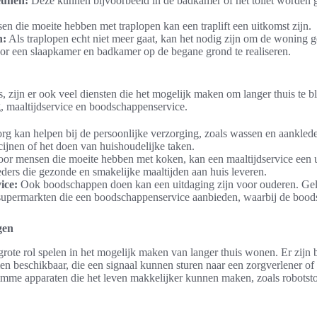
eunen:
Deze kunnen bijvoorbeeld in de badkamer of het toilet worden g
n die moeite hebben met traplopen kan een traplift een uitkomst zijn.
n:
Als traplopen echt niet meer gaat, kan het nodig zijn om de woning g
or een slaapkamer en badkamer op de begane grond te realiseren.
s, zijn er ook veel diensten die het mogelijk maken om langer thuis te 
g, maaltijdservice en boodschappenservice.
g kan helpen bij de persoonlijke verzorging, zoals wassen en aanklede
ijnen of het doen van huishoudelijke taken.
or mensen die moeite hebben met koken, kan een maaltijdservice een ui
eders die gezonde en smakelijke maaltijden aan huis leveren.
ice:
Ook boodschappen doen kan een uitdaging zijn voor ouderen. Gelu
supermarkten die een boodschappenservice aanbieden, waarbij de boo
gen
rote rol spelen in het mogelijk maken van langer thuis wonen. Er zijn 
n beschikbaar, die een signaal kunnen sturen naar een zorgverlener of fam
limme apparaten die het leven makkelijker kunnen maken, zoals robotst