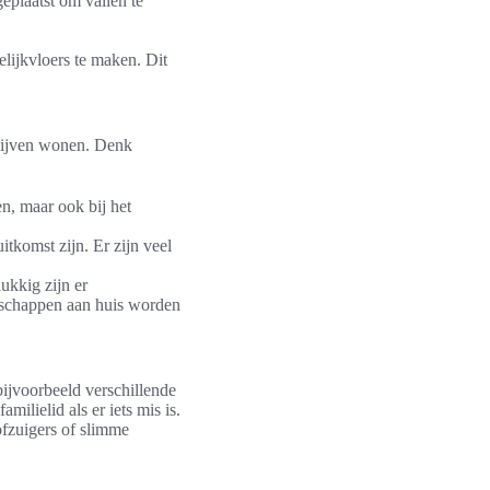
eplaatst om vallen te
elijkvloers te maken. Dit
blijven wonen. Denk
n, maar ook bij het
tkomst zijn. Er zijn veel
kkig zijn er
dschappen aan huis worden
bijvoorbeeld verschillende
ilielid als er iets mis is.
ofzuigers of slimme