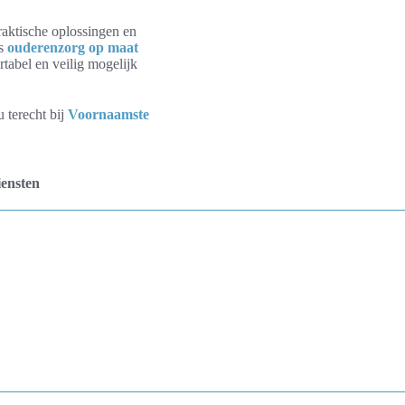
raktische oplossingen en
ls
ouderenzorg op maat
rtabel en veilig mogelijk
 terecht bij
Voornaamste
iensten