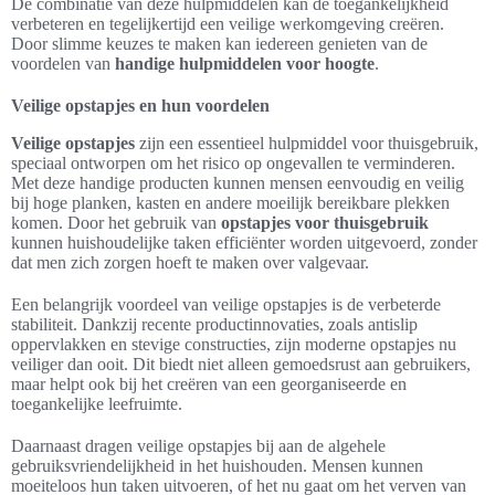
De combinatie van deze hulpmiddelen kan de toegankelijkheid
verbeteren en tegelijkertijd een veilige werkomgeving creëren.
Door slimme keuzes te maken kan iedereen genieten van de
voordelen van
handige hulpmiddelen voor hoogte
.
Veilige opstapjes en hun voordelen
Veilige opstapjes
zijn een essentieel hulpmiddel voor thuisgebruik,
speciaal ontworpen om het risico op ongevallen te verminderen.
Met deze handige producten kunnen mensen eenvoudig en veilig
bij hoge planken, kasten en andere moeilijk bereikbare plekken
komen. Door het gebruik van
opstapjes voor thuisgebruik
kunnen huishoudelijke taken efficiënter worden uitgevoerd, zonder
dat men zich zorgen hoeft te maken over valgevaar.
Een belangrijk voordeel van veilige opstapjes is de verbeterde
stabiliteit. Dankzij recente productinnovaties, zoals antislip
oppervlakken en stevige constructies, zijn moderne opstapjes nu
veiliger dan ooit. Dit biedt niet alleen gemoedsrust aan gebruikers,
maar helpt ook bij het creëren van een georganiseerde en
toegankelijke leefruimte.
Daarnaast dragen veilige opstapjes bij aan de algehele
gebruiksvriendelijkheid in het huishouden. Mensen kunnen
moeiteloos hun taken uitvoeren, of het nu gaat om het verven van