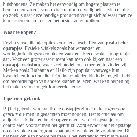
huishoudens. Ze maken het eenvoudig om hogere plaatsen te
bereiken en zorgen voor extra comfort en veiligheid. Iedereen die
op zoek is naar deze handige producten vraagt zich af waar men ze
kan kopen en hoe men ze het beste kan gebruiken.
Waar te kopen?
Er zijn verschillende opties voor het aanschaffen van
praktische
opstapjes
. Fysieke winkels zoals bouwmarkten en
woninginrichtingszaken bieden vaak een breed scala aan opstapjes
aan. Voor een groter assortiment kan men ook kijken naar een
opstapje webshop
, waar veel modellen en merken te vinden zijn.
Merken zoals Brabantia en Hailo zijn populair vanwege hun
kwaliteit en functionaliteit. Online winkelen biedt de mogelijkheid
om beoordelingen van andere klanten te lezen, wat kan helpen bij
het maken van een geïnformeerde keuze.
Tips voor gebruik
Bij het gebruik van praktische opstapjes zijn er enkele
tips voor
gebruik
die men in gedachten moet houden. Het is cruciaal om
altijd de stabiliteit en het draagvermogen van het opstapje te
controleren voordat men het gebruikt. Zorg ervoor dat het opstapje
op een vlakke ondergrond staat om ongelukken te voorkomen. Bij
het bereiken van hogere plaatsen is het verstandig om niet te veel