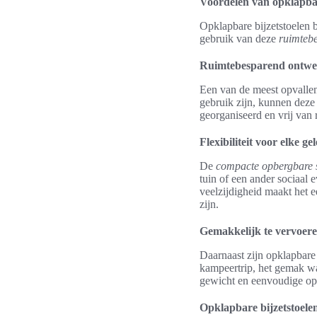
Voordelen van opklapbar
Opklapbare bijzetstoelen 
gebruik van deze
ruimtebe
Ruimtebesparend ontw
Een van de meest opvall
gebruik zijn, kunnen dez
georganiseerd en vrij van 
Flexibiliteit voor elke g
De
compacte opbergbare 
tuin of een ander sociaal
veelzijdigheid maakt het 
zijn.
Gemakkelijk te vervoer
Daarnaast zijn opklapbare 
kampeertrip, het gemak w
gewicht en eenvoudige op
Opklapbare bijzetstoelen