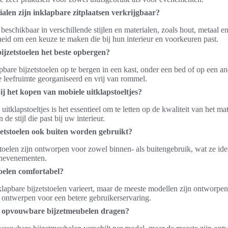
rialen zijn inklapbare zitplaatsen verkrijgbaar?
 beschikbaar in verschillende stijlen en materialen, zoals hout, metaal en 
id om een keuze te maken die bij hun interieur en voorkeuren past.
ijzetstoelen het beste opbergen?
are bijzetstoelen op te bergen in een kast, onder een bed of op een an
e leefruimte georganiseerd en vrij van rommel.
ij het kopen van mobiele uitklapstoeltjes?
itklapstoeltjes is het essentieel om te letten op de kwaliteit van het ma
de stijl die past bij uw interieur.
etstoelen ook buiten worden gebruikt?
stoelen zijn ontworpen voor zowel binnen- als buitengebruik, wat ze id
enevenementen.
toelen comfortabel?
apbare bijzetstoelen varieert, maar de meeste modellen zijn ontworpe
 ontwerpen voor een betere gebruikerservaring.
 opvouwbare bijzetmeubelen dragen?