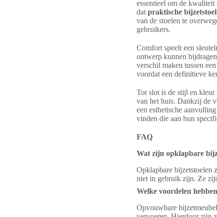
essentieel om de kwaliteit
dat
praktische bijzetstoel
van de stoelen te overwege
gebruikers.
Comfort speelt een sleutel
ontwerp kunnen bijdragen 
verschil maken tussen een
voordat een definitieve k
Tot slot is de stijl en kleu
van het huis. Dankzij de v
een esthetische aanvulling
vinden die aan hun specif
FAQ
Wat zijn opklapbare bijz
Opklapbare bijzetstoelen
niet in gebruik zijn. Ze zi
Welke voordelen hebbe
Opvouwbare bijzetmeubelen
vervoeren. Hierdoor zijn 