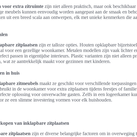
 voor extra zitruimte
zijn niet alleen praktisch, maar ook beschikbaar i
dige meubels kunnen eenvoudig worden aangepast aan de smaak en behoe
 uit een breed scala aan ontwerpen, elk met unieke kenmerken die aan
alen
lapbare zitplaatsen
zijn er talloze opties. Houten opklapbare bijzetst
ideaal voor een gezellige woonkamer. Metalen modellen zijn vaak lichter
rfect passen in eigentijdse interieurs. Plastic varianten zijn niet alleen 
 wat ze aantrekkelijk maakt voor gezinnen met kinderen.
en in huis
lapbare zitmeubels
maakt ze geschikt voor verschillende toepassingen
uikt in de woonkamer voor extra zitplaatsen tijdens feestjes of famili
rfecte oplossing voor onverwachte gasten. Zelfs in een logeerkamer ku
oor ze een slimme investering vormen voor elk huishouden.
t kopen van inklapbare zitplaatsen
are zitplaatsen
zijn er diverse belangrijke factoren om in overweging t