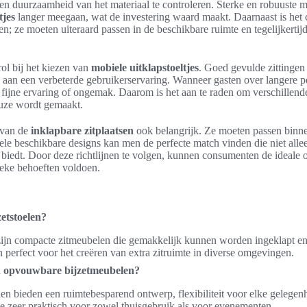
 en duurzaamheid van het materiaal te controleren. Sterke en robuuste 
tjes
langer meegaan, wat de investering waard maakt. Daarnaast is het 
n; ze moeten uiteraard passen in de beschikbare ruimte en tegelijkertijd
rol bij het kiezen van
mobiele uitklapstoeltjes
. Goed gevulde zittinge
aan een verbeterde gebruikerservaring. Wanneer gasten over langere per
 fijne ervaring of ongemak. Daarom is het aan te raden om verschillende
euze wordt gemaakt.
r van de
inklapbare zitplaatsen
ook belangrijk. Ze moeten passen binnen
ele beschikbare designs kan men de perfecte match vinden die niet alle
 biedt. Door deze richtlijnen te volgen, kunnen consumenten de ideale 
ieke behoeften voldoen.
etstoelen?
 zijn compacte zitmeubelen die gemakkelijk kunnen worden ingeklapt 
jn perfect voor het creëren van extra zitruimte in diverse omgevingen.
n opvouwbare bijzetmeubelen?
 bieden een ruimtebesparend ontwerp, flexibiliteit voor elke gelegenh
ze zeer praktisch voor zowel thuisgebruik als voor evenementen.