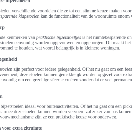
e bijzetstoelen
bieden verschillende voordelen die ze tot een slimme keuze maken voor
sparende klapstoelen
kan de functionaliteit van de woonruimte enorm 
erp
ende kenmerken van
praktische bijzetstoeltjes
is het ruimtebesparende on
e stoelen eenvoudig worden opgevouwen en opgeborgen. Dit maakt het 
rommel te houden, wat vooral belangrijk is in kleinere woningen.
elegenheid
stoelen
zijn perfect voor iedere gelegenheid. Of het nu gaat om een fees
 evenement, deze stoelen kunnen gemakkelijk worden opgezet voor extra
eenvoudig om een gezellige sfeer te creëren zonder dat er veel perman
en
bijzetstoelen ideaal voor buitenactiviteiten. Of het nu gaat om een pick
aarmee deze stoelen kunnen worden vervoerd zal zeker van pas komen.
vouwmechanisme zijn ze een praktische keuze voor onderweg.
 voor extra zitruimte