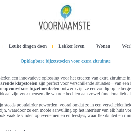
Leuke dingen doen
Lekker leven
Wonen
Wer
Opklapbare bijzetstoelen voor extra zitruimte
ieden een innovatieve oplossing voor het creëren van extra zitruimte in
arende klapstoelen
zijn perfect voor verschillende situaties—van een 
un
opvouwbare bijzetmeubelen
ontwerp zijn ze eenvoudig op te berge
ideaal zijn voor mensen die waarde hechten aan zowel functionaliteit als
ijn steeds populairder geworden, vooral omdat ze in een verscheidenheid
zijn, waardoor ze een mooie aanvulling op het interieur van elk huis v
ok vaak te vinden op evenementen en feestjes, waar flexibiliteit en rui