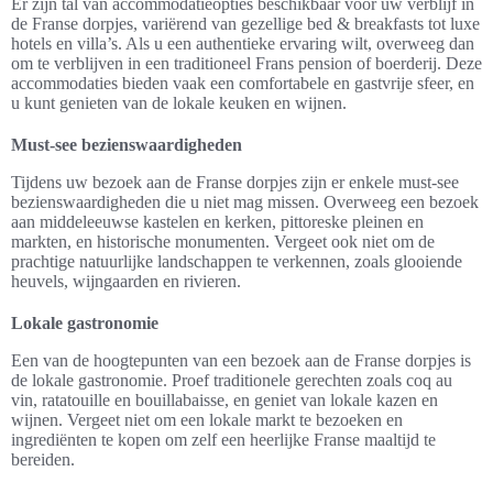
Er zijn tal van accommodatieopties beschikbaar voor uw verblijf in
de Franse dorpjes, variërend van gezellige bed & breakfasts tot luxe
hotels en villa’s. Als u een authentieke ervaring wilt, overweeg dan
om te verblijven in een traditioneel Frans pension of boerderij. Deze
accommodaties bieden vaak een comfortabele en gastvrije sfeer, en
u kunt genieten van de lokale keuken en wijnen.
Must-see bezienswaardigheden
Tijdens uw bezoek aan de Franse dorpjes zijn er enkele must-see
bezienswaardigheden die u niet mag missen. Overweeg een bezoek
aan middeleeuwse kastelen en kerken, pittoreske pleinen en
markten, en historische monumenten. Vergeet ook niet om de
prachtige natuurlijke landschappen te verkennen, zoals glooiende
heuvels, wijngaarden en rivieren.
Lokale gastronomie
Een van de hoogtepunten van een bezoek aan de Franse dorpjes is
de lokale gastronomie. Proef traditionele gerechten zoals coq au
vin, ratatouille en bouillabaisse, en geniet van lokale kazen en
wijnen. Vergeet niet om een lokale markt te bezoeken en
ingrediënten te kopen om zelf een heerlijke Franse maaltijd te
bereiden.