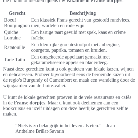
die u kunt ontdekken tijdens uw
vakantie in Franse dorpjes
:
Gerecht
Beschrijving
Boeuf
Een klassiek Frans gerecht van gestoofd rundvlees,
Bourguignon
uien, wortelen en rode wijn.
Quiche
Een hartige taart gevuld met spek, kaas en crème
Lorraine
fraîche.
Een kleurrijke groentestoofpot met aubergine,
Ratatouille
courgette, paprika, tomaten en kruiden.
Een omgekeerde appeltaart gemaakt met
Tarte Tatin
gekarameliseerde appels en bladerdeeg.
Naast deze gerechten kunt u ook genieten van lokale kazen, wijnen
en delicatessen. Probeer bijvoorbeeld eens de beroemde kazen uit
de regio’s Burgundy of Camembert en maak een wandeling door de
wijngaarden van de Loire-vallei.
U kunt de lokale gerechten proeven in de vele restaurants en cafés
in de
Franse dorpjes
. Maar u kunt ook deelnemen aan een
kookcursus en uzelf uitdagen om deze heerlijke gerechten zelf te
maken.
“Niets is zo belangrijk in het leven als eten.” – Jean
Anthelme Brillat-Savarin