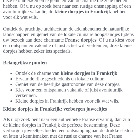
deze te ontdekken en te genieten van de charme die ze te bieden
hebben. Of u nu op zoek bent naar een rustige ontsnapping of een
avontuurlijke vakantie, de
kleine dorpjes in Frankrijk
hebben
voor elk wat wils.
Ontdek de prachtige architectuur, de adembenemende natuurlijke
landschappen en geniet van de lokale culinaire hoogstandjes tijdens
uw bezoek aan deze charmante
Franse dorpjes
. Of u nu kiest voor
een ontspannen vakantie of juist actief wilt verkennen, deze kleine
dorpjes hebben zeker iets speciaals.
Belangrijkste punten
Ontdek de charme van
kleine dorpjes in Frankrijk
.
Ervaar de rijke geschiedenis en lokale cultuur.
Geniet van de heerlijke gastronomie van deze dorpjes.
Kies voor een ontspannen vakantie of juist avontuurlijk
verkennen.
Kleine dorpjes in Frankrijk hebben voor elk wat wils.
Kleine dorpjes in Frankrijk: verborgen juweeltjes
Als u op zoek bent naar een authentieke Franse ervaring, dan zijn
de kleine dorpjes in Frankrijk de perfecte bestemming. Deze
verborgen juweeltjes bieden een ontsnapping aan de drukke steden
en laten u kennismaken met de rustige charme van het Franse