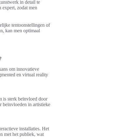
kunstwerk in detail te
n expert, zodat men
lijke tentoonstellingen of
aan, kan men optimaal
?
 kans om innovatieve
ented en virtual reality
 is sterk beïnvloed door
 beïnvloeden in artistieke
ractieve installaties. Het
en met het publiek, wat