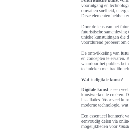
Futuristische kunst
vormt
vooruitgang en technologi
omvatten snelheid, energi
Deze elementen hebben ee
Door de lens van het futu
futuristische samenleving 
unieke kunstuitingen die d
voortdurend probeert om d
De ontwikkeling van
futu
en concepten te ervaren. K
waardoor het publiek betr
technieken met traditione
Wat is digitale kunst?
Digitale kunst
is een veel
kunstwerken te creëren. De
installaties. Voor veel ku
moderne technologie, wat 
Een essentieel kenmerk va
eenvoudig delen via onlin
mogelijkheden voor
kunst