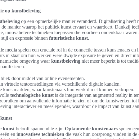
ie op kunstbeleving
tbeleving
op een opmerkelijke manier veranderd. Digitalisering heeft ni
 de manier waarop het publiek kunst ervaart en waardeert. Dankzij
tec
, innovatiefere technieken toepassen die voorheen ondenkbaar waren. D
 stijl en expressie binnen
futuristische kunst.
ale media spelen een cruciale rol in de connectie tussen kunstenaars en
ars in staat om hun werken wereldwijde exposure te geven en direct int
 dynamische omgeving waar
kunstbeleving
niet meer beperkt is tot tradit
manifesteren.
publiek door middel van online evenementen.
 virtuele tentoonstellingen via verschillende digitale kanalen.
le kunstmarkten, waar kunstenaars hun werk direct kunnen verkopen.
volle
technologische kunst
is de integratie van augmented reality in t
bruiken om aanvullende informatie te zien of om de kunstwerken tot 
eving interactiever en meeslepender, waardoor de impact van kunst aan
 kunst
 kunst
belooft spannend te zijn.
Opkomende kunstenaars
spelen een 
ideeën en
innovatieve technieken
die vaak hun oorsprong vinden in de d