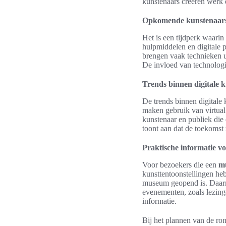
kunstenaars creëren werk da
Opkomende kunstenaars
Het is een tijdperk waarin
hulpmiddelen en digitale
brengen vaak technieken u
De invloed van technologi
Trends binnen digitale k
De trends binnen digitale 
maken gebruik van virtual 
kunstenaar en publiek die
toont aan dat de toekomst 
Praktische informatie 
Voor bezoekers die een
m
kunsttentoonstellingen heb
museum geopend is. Daarna
evenementen, zoals lezing
informatie.
Bij het plannen van de ron