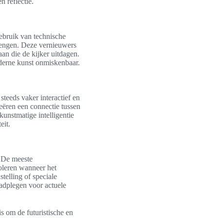
n reflectie.
gebruik van technische
rengen. Deze vernieuwers
an die de kijker uitdagen.
oderne kunst onmiskenbaar.
teeds vaker interactief en
reëren een connectie tussen
unstmatige intelligentie
eit.
. De meeste
roleren wanneer het
telling of speciale
adplegen voor actuele
s om de futuristische en