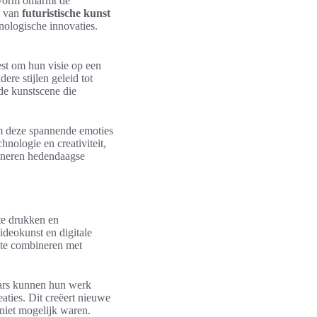
tvorm omarmt de
n van
futuristische kunst
nologische innovaties.
est om hun visie op een
re stijlen geleid tot
nde kunstscene die
om deze spannende emoties
nologie en creativiteit,
bineren hedendaagse
 te drukken en
ideokunst en digitale
n te combineren met
naars kunnen hun werk
aties. Dit creëert nieuwe
 niet mogelijk waren.