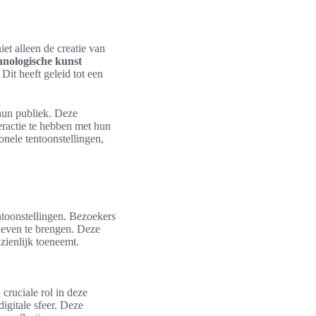
et alleen de creatie van
hnologische kunst
it heeft geleid tot een
 hun publiek. Deze
eractie te hebben met hun
ionele tentoonstellingen,
entoonstellingen. Bezoekers
leven te brengen. Deze
zienlijk toeneemt.
cruciale rol in deze
igitale sfeer. Deze