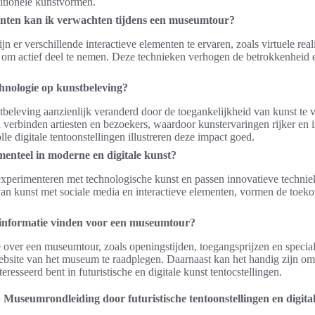
ditionele kunstvormen.
enten kan ik verwachten tijdens een museumtour?
 er verschillende interactieve elementen te ervaren, zoals virtuele realite
n om actief deel te nemen. Deze technieken verhogen de betrokkenheid 
chnologie op kunstbeleving?
beleving aanzienlijk veranderd door de toegankelijkheid van kunst te v
 verbinden artiesten en bezoekers, waardoor kunstervaringen rijker en 
e digitale tentoonstellingen illustreren deze impact goed.
menteel in moderne en digitale kunst?
erimenteren met technologische kunst en passen innovatieve technieke
e van kunst met sociale media en interactieve elementen, vormen de toe
 informatie vinden voor een museumtour?
e over een museumtour, zoals openingstijden, toegangsprijzen en specia
website van het museum te raadplegen. Daarnaast kan het handig zijn om
teresseerd bent in futuristische en digitale kunst tentocstellingen.
>
Museumrondleiding door futuristische tentoonstellingen en digita