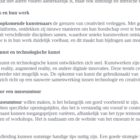
t niet alleen visueel aantrekkelijk is, maar ook uitnodigt tot interactie e
 en hun werk
opkomende kunstenaars
de grenzen van creativiteit verleggen. Met 
 platforms, ontdekken zij nieuwe manieren om hun boodschap over te b
it verschillende disciplines samen, waardoor unieke kunstwerken ontsta
e is in hun werk duidelijk voelbaar, en dit maakt hun bijdragen aan m
unst en technologische kunst
kunst en technologische kunst ontwikkelen zich snel. Kunstwerken zijn s
reality, augmented reality, en andere digitale innovaties. Deze trends c
 eerder niet mogelijk was. De opkomst van kunst die gebruikmaakt van k
zich richt op een nauwere samenwerking tussen technologie en creativit
voor een museumtour
useumtour
willen maken, is het belangrijk om goed voorbereid te zijn
ben specifieke openingstijden, dus het is verstandig om vooraf te cont
ast kunnen toegangsprijzen variëren, afhankelijk van het type tentoons
en of workshops. Het is raadzaam om de website van het museum te ra
dleiding kunnen sommige handige tips nuttig zijn. Een goede strategie i