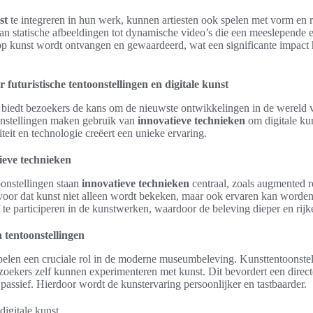
st
te integreren in hun werk, kunnen artiesten ook spelen met vorm en r
van statische afbeeldingen tot dynamische video’s die een meeslepende 
p kunst wordt ontvangen en gewaardeerd, wat een significante impact
uturistische tentoonstellingen en digitale kunst
biedt bezoekers de kans om de nieuwste ontwikkelingen in de wereld v
onstellingen maken gebruik van
innovatieve technieken
om digitale kun
teit en technologie creëert een unieke ervaring.
ieve technieken
onstellingen staan
innovatieve technieken
centraal, zoals augmented re
or dat kunst niet alleen wordt bekeken, maar ook ervaren kan worden
 te participeren in de kunstwerken, waardoor de beleving dieper en rijk
n tentoonstellingen
elen een cruciale rol in de moderne museumbeleving. Kunsttentoonste
bezoekers zelf kunnen experimenteren met kunst. Dit bevordert een dire
n passief. Hierdoor wordt de kunstervaring persoonlijker en tastbaarder.