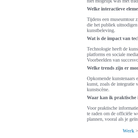
niet mogelijk was met tra
Welke interactieve elem
Tijdens een museumtour zijn
die het publiek uitnodige
kunstbeleving.
Wat is de impact van te
Technologie heeft de kunst
platforms en sociale media
Voorbeelden van succesvoll
Welke trends zijn er mo
Opkomende kunstenaars exp
kunst, zoals de integrati
kunstscène.
Waar kan ik praktische
Voor praktische informati
te raden om de officiële 
plannen, vooral als je geïn
Werk