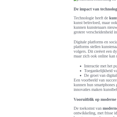
De impact van technolog
Technologie heeft de
kuns
kunst beïnvloed, maar ook
kunnen kunstenaars nieuwe
grotere verscheidenheid in
Digitale platforms en soci
platforms stellen kunstena
volgers. Dit creëert een
maar zich ook online kan 
Interactie met het 
Toegankelijkheid van
De groei van digita
Een voorbeeld van succes
kunnen hun smartphones ge
innovaties maken kunstbel
Vooruitblik op moderne
De toekomst van
moderne
ontwikkeling, met frisse 