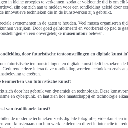
ngen in kleine groepjes te verkennen, zodat er voldoende tijd is om elk 
rdevol zijn om zich aan te melden voor een rondleiding geleid door ee
n de innovatieve technieken die in de kunstwerken zijn gebruikt.
speciale evenementen in de gaten te houden. Veel musea organiseren tijde
ing kunnen verrijken. Door goed geïnformeerd en voorbereid op pad te g
oonstellingen en een onvergetelijke
museumtour
beleven.
leiding door futuristische tentoonstellingen en digitale kunst in
r futuristische tentoonstellingen en digitale kunst biedt bezoekers de
 Gedurende deze interactieve rondleiding worden technieken zoals augm
nstbeleving te creëren.
te kenmerken van futuristische kunst?
rkt zich door het gebruik van dynamiek en technologie. Deze kunstvorm
isme en cyberpunk, en laat zien hoe maatschappij en technologie elkaar
nst van traditionele kunst?
hillende moderne technieken zoals digitale fotografie, videokunst en inte
 voor kunstenaars om hun werk te delen en direct in interactie te tred