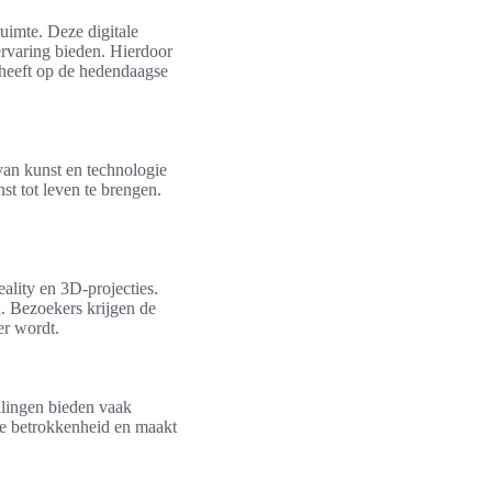
uimte. Deze digitale
ervaring bieden. Hierdoor
 heeft op de hedendaagse
an kunst en technologie
st tot leven te brengen.
ality en 3D-projecties.
. Bezoekers krijgen de
er wordt.
llingen bieden vaak
cte betrokkenheid en maakt