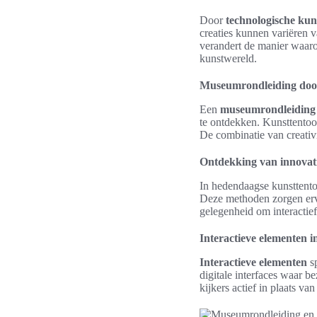
Door
technologische kun
creaties kunnen variëren 
verandert de manier waaro
kunstwereld.
Museumrondleiding door f
Een
museumrondleiding
te ontdekken. Kunsttento
De combinatie van creativi
Ontdekking van innovat
In hedendaagse kunsttento
Deze methoden zorgen ervo
gelegenheid om interactief
Interactieve elementen i
Interactieve elementen
sp
digitale interfaces waar 
kijkers actief in plaats va