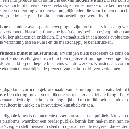
 een intrigerende en dynamische tak van
moderne kunst
. Deze kuns
e, wat zich uit in een diverse reeks stijlen en technieken. De kenmerke
e, en de verkenning van nieuwe mogelijkheden die voortkomen uit tech
n grote impact gehad op kunsttentoonstellingen wereldwijd.
risme en andere avant-garde bewegingen zijn kunstenaars in staat gewe
te verkennen. Naast het futurisme heeft de invloed van cyberpunk en ande
e kijker uitdagen en prikkelen. Dit vertaalt zich in een steeds evoluere
e verbinding tussen kunst en de maatschappij te benadrukken.
ristische kunst
in
museumtour
-ervaringen biedt bezoekers de kans 
unsttentoonstellingen die zich richten op deze stromingen verenigen tech
okken raakt bij de diepere betekenis van de werken. Kunstenaars com
le elementen, waarbij ze de grenzen van de kunst blijven verkennen.
zijdige kunstvorm die gebruikmaakt van technologie om creativiteit uit
ze benadering omvat verschillende vormen, zoals digitale fotografie, v
nstenaars biedt digitale kunst de mogelijkheid om traditionele technieke
resulteert in unieke en innovatieve kunstbelevingen.
n digitale kunst is de interactie tussen kunstenaar en publiek. Kunste
e platforms, waardoor een breder publiek kennis kan maken met hun cre
beleving
en stelt mensen in staat om op manieren te reageren die eerder