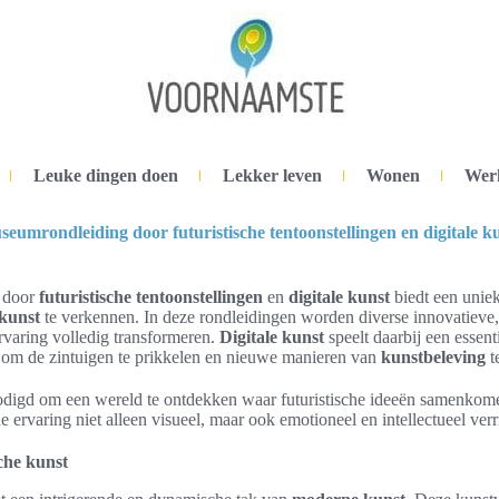
Leuke dingen doen
Lekker leven
Wonen
Wer
eumrondleiding door futuristische tentoonstellingen en digitale k
door
futuristische tentoonstellingen
en
digitale kunst
biedt een unie
kunst
te verkennen. In deze rondleidingen worden diverse innovatieve
rvaring volledig transformeren.
Digitale kunst
speelt daarbij een essenti
 om de zintuigen te prikkelen en nieuwe manieren van
kunstbeleving
t
digd om een wereld te ontdekken waar futuristische ideeën samenkome
 ervaring niet alleen visueel, maar ook emotioneel en intellectueel verr
sche kunst