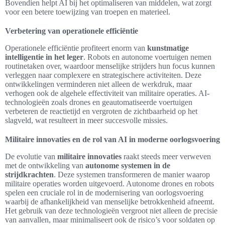
Bovendien helpt AI bij het optimaliseren van middelen, wat zorgt
voor een betere toewijzing van troepen en materieel.
Verbetering van operationele efficiëntie
Operationele efficiëntie profiteert enorm van
kunstmatige
intelligentie in het leger
. Robots en autonome voertuigen nemen
routinetaken over, waardoor menselijke strijders hun focus kunnen
verleggen naar complexere en strategischere activiteiten. Deze
ontwikkelingen verminderen niet alleen de werkdruk, maar
verhogen ook de algehele effectiviteit van militaire operaties. AI-
technologieën zoals drones en geautomatiseerde voertuigen
verbeteren de reactietijd en vergroten de zichtbaarheid op het
slagveld, wat resulteert in meer succesvolle missies.
Militaire innovaties en de rol van AI in moderne oorlogsvoering
De evolutie van
militaire innovaties
raakt steeds meer verweven
met de ontwikkeling van
autonome systemen in de
strijdkrachten
. Deze systemen transformeren de manier waarop
militaire operaties worden uitgevoerd. Autonome drones en robots
spelen een cruciale rol in de modernisering van oorlogsvoering
waarbij de afhankelijkheid van menselijke betrokkenheid afneemt.
Het gebruik van deze technologieën vergroot niet alleen de precisie
van aanvallen, maar minimaliseert ook de risico’s voor soldaten op