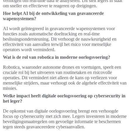
vermogen om real-time data te analyseren. Dit stelt legers in staat
om sneller en effectiever te reageren op dreigingen.
Hoe helpt AI bij de ontwikkeling van geavanceerde
wapensystemen?
AI wordt geïntegreerd in geavanceerde wapensystemen voor
functies zoals automatische doeltracking en real-time
beslissingsondersteuning. Dit verhoogt de nauwkeurigheid en
effectiviteit van aanvallen terwijl het risico voor menselijke
operators wordt verminderd.
Wat is de rol van robotica in moderne oorlogsvoering?
Robotica, waaronder autonome drones en voertuigen, speelt een
cruciale rol bij het uitvoeren van routinetaken en risicovolle
operaties. Dit vermindert niet alleen de kans op verliezen voor
menselijke strijders, maar verhoogt ook de algehele effectiviteit van
missies.
Welke impact heeft digitale oorlogsvoering op cybersecurity in
het leger?
De opkomst van digitale oorlogsvoering brengt een verhoogde
focus op cybersecurity met zich mee. Legers investeren in moderne
beveiligingsmaatregelen om gevoelige informatie te beschermen
tegen steeds geavanceerdere cyberaanvallen.