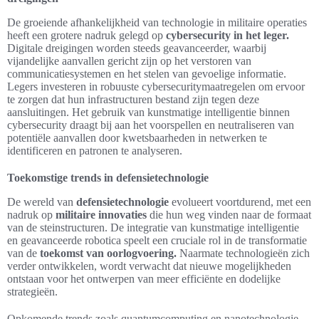
De groeiende afhankelijkheid van technologie in militaire operaties
heeft een grotere nadruk gelegd op
cybersecurity in het leger.
Digitale dreigingen worden steeds geavanceerder, waarbij
vijandelijke aanvallen gericht zijn op het verstoren van
communicatiesystemen en het stelen van gevoelige informatie.
Legers investeren in robuuste cybersecuritymaatregelen om ervoor
te zorgen dat hun infrastructuren bestand zijn tegen deze
aansluitingen. Het gebruik van kunstmatige intelligentie binnen
cybersecurity draagt bij aan het voorspellen en neutraliseren van
potentiële aanvallen door kwetsbaarheden in netwerken te
identificeren en patronen te analyseren.
Toekomstige trends in defensietechnologie
De wereld van
defensietechnologie
evolueert voortdurend, met een
nadruk op
militaire innovaties
die hun weg vinden naar de formaat
van de steinstructuren. De integratie van kunstmatige intelligentie
en geavanceerde robotica speelt een cruciale rol in de transformatie
van de
toekomst van oorlogvoering.
Naarmate technologieën zich
verder ontwikkelen, wordt verwacht dat nieuwe mogelijkheden
ontstaan voor het ontwerpen van meer efficiënte en dodelijke
strategieën.
Opkomende trends zoals quantumcomputing en nanotechnologie