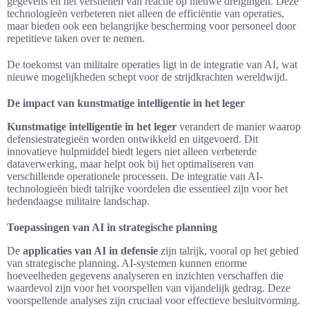
gegevens en het versnellen van reactie op nieuwe dreigingen. Deze
technologieën verbeteren niet alleen de efficiëntie van operaties,
maar bieden ook een belangrijke bescherming voor personeel door
repetitieve taken over te nemen.
De toekomst van militaire operaties ligt in de integratie van AI, wat
nieuwe mogelijkheden schept voor de strijdkrachten wereldwijd.
De impact van kunstmatige intelligentie in het leger
Kunstmatige intelligentie in het leger
verandert de manier waarop
defensiestrategieën worden ontwikkeld en uitgevoerd. Dit
innovatieve hulpmiddel biedt legers niet alleen verbeterde
dataverwerking, maar helpt ook bij het optimaliseren van
verschillende operationele processen. De integratie van AI-
technologieën biedt talrijke voordelen die essentieel zijn voor het
hedendaagse militaire landschap.
Toepassingen van AI in strategische planning
De
applicaties van AI in defensie
zijn talrijk, vooral op het gebied
van strategische planning. AI-systemen kunnen enorme
hoeveelheden gegevens analyseren en inzichten verschaffen die
waardevol zijn voor het voorspellen van vijandelijk gedrag. Deze
voorspellende analyses zijn cruciaal voor effectieve besluitvorming.