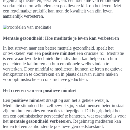
regelmatig mediteren, ervaren vaak een toename van emotionele
veerkracht en ontwikkelen een positievere kijk op het leven. Met
een regelmatige praktijk kan men de kwaliteit van zijn leven
aanzienlijk verbeteren.
Mentale gezondheid: Hoe meditatie je leven kan verbeteren
In het streven naar een betere mentale gezondheid, speelt het
ontwikkelen van een
positieve mindset
een cruciale rol. Meditatie
is een waardevolle techniek die individuen kan helpen om hun
gedachten te kalibreren en hun emotionele welbevinden te
versterken. Door mindful te mediteren, kunnen ze leren negatieve
denkpatronen te doorbreken en in plaats daarvan ruimte maken
voor optimistische en constructieve gedachten.
Het creëren van een positieve mindset
Een
positieve mindset
draagt bij aan het algehele welzijn.
Meditatie stimuleert het zelfbewustzijn, zodat mensen beter in staat
zijn om hun emoties en reacties te begrijpen. Dit begrip helpt hen
om een optimistischer perspectief te hanteren, wat essentieel is voor
het
mentale gezondheid verbeteren
. Regelmatig mediteren kan
leiden tot een aanhoudende positieve gemoedstoestand.