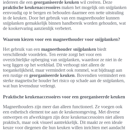
iedereen die een
georganiseerde keuken
wil creëren. Deze
praktische keukenaccessoires
maken het mogelijk om snijplanken
eenvoudig op te bergen en behouden daarmee een nette uitstraling
in de keuken. Door het gebruik van een magneethouder kunnen
snijplanken gemakkelijk binnen handbereik worden gehouden, wat
de kookervaring aanzienlijk verbetert.
Waarom kiezen voor een magneethouder voor snijplanken?
Het gebruik van een
magneethouder snijplanken
biedt
verschillende voordelen. Ten eerste zorgt het voor een
overzichtelijke opberging van snijplanken, waardoor ze niet in de
weg liggen op het werkblad. Dit verhoogt niet alleen de
toegankelijkheid, maar vermindert ook rommel, wat bijdraagt aan
een rustige en
georganiseerde keuken
. Bovendien vermindert een
sterke magnetische houder het risico op schade aan de snijplanken,
wat hun levensduur verlengt.
Praktische keukenaccessoires voor een georganiseerde keuken
Magneethouders zijn meer dan alleen functioneel. Ze voegen ook
een esthetisch element toe aan de keukenomgeving. Met diverse
ontwerpen en afwerkingen zijn deze keukenaccessoires niet alleen
praktisch, maar ook visueel aantrekkelijk. Dit maakt ze een ideale
keuze voor diegenen die hun keuken willen inrichten met aandacht