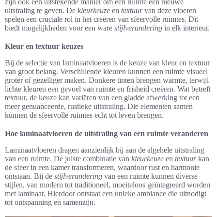
zijn ook een uitstekende manier om een ruimte een nieuwe
uitstraling te geven. De
kleurkeuze
en
textuur
van deze vloeren
spelen een cruciale rol in het creëren van sfeervolle ruimtes. Dit
biedt mogelijkheden voor een ware
stijlverandering
in elk interieur.
Kleur en textuur keuzes
Bij de selectie van laminaatvloeren is de keuze van kleur en textuur
van groot belang. Verschillende kleuren kunnen een ruimte visueel
groter of gezelliger maken. Donkere tinten brengen warmte, terwijl
lichte kleuren een gevoel van ruimte en frisheid creëren. Wat betreft
textuur, de keuze kan variëren van een gladde afwerking tot een
meer genuanceerde, rustieke uitstraling. Die elementen samen
kunnen de sfeervolle ruimtes echt tot leven brengen.
Hoe laminaatvloeren de uitstraling van een ruimte veranderen
Laminaatvloeren dragen aanzienlijk bij aan de algehele uitstraling
van een ruimte. De juiste combinatie van
kleurkeuze
en
textuur
kan
de sfeer in een kamer transformeren, waardoor rust en harmonie
ontstaan. Bij de
stijlverandering
van een ruimte kunnen diverse
stijlen, van modern tot traditioneel, moeiteloos geïntegreerd worden
met laminaat. Hierdoor ontstaat een unieke ambiance die uitnodigt
tot ontspanning en samenzijn.