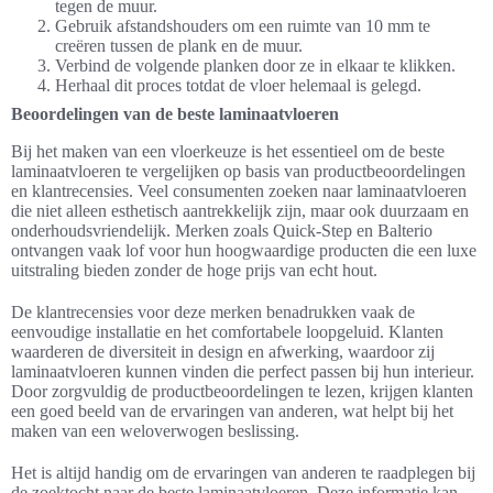
tegen de muur.
Gebruik afstandshouders om een ruimte van 10 mm te
creëren tussen de plank en de muur.
Verbind de volgende planken door ze in elkaar te klikken.
Herhaal dit proces totdat de vloer helemaal is gelegd.
Beoordelingen van de beste laminaatvloeren
Bij het maken van een vloerkeuze is het essentieel om de beste
laminaatvloeren te vergelijken op basis van productbeoordelingen
en klantrecensies. Veel consumenten zoeken naar laminaatvloeren
die niet alleen esthetisch aantrekkelijk zijn, maar ook duurzaam en
onderhoudsvriendelijk. Merken zoals Quick-Step en Balterio
ontvangen vaak lof voor hun hoogwaardige producten die een luxe
uitstraling bieden zonder de hoge prijs van echt hout.
De klantrecensies voor deze merken benadrukken vaak de
eenvoudige installatie en het comfortabele loopgeluid. Klanten
waarderen de diversiteit in design en afwerking, waardoor zij
laminaatvloeren kunnen vinden die perfect passen bij hun interieur.
Door zorgvuldig de productbeoordelingen te lezen, krijgen klanten
een goed beeld van de ervaringen van anderen, wat helpt bij het
maken van een weloverwogen beslissing.
Het is altijd handig om de ervaringen van anderen te raadplegen bij
de zoektocht naar de beste laminaatvloeren. Deze informatie kan