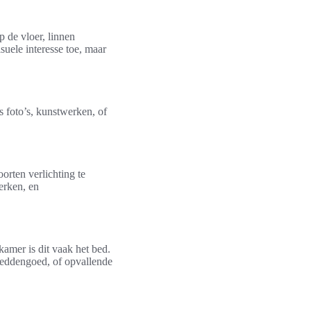
p de vloer, linnen
uele interesse toe, maar
s foto’s, kunstwerken, of
orten verlichting te
erken, en
amer is dit vaak het bed.
 beddengoed, of opvallende