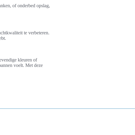
anken, of onderbed opslag,
htkwaliteit te verbeteren.
ebt.
levendige kleuren of
tspannen voelt. Met deze