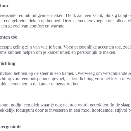
xtuur
ressanter en uitnodigender maken. Denk aan een zacht, pluizig tapijt o
of een gebreide deken op het bed. Deze elementen voegen niet alleen vis
 een gevoel van comfort en warmte.
enten toe
rspiegeling zijn van wie je bent. Voeg persoonlijke accenten toe, zoal
ems kunnen helpen om je kamer uniek en persoonlijk te maken.
lichting
 invloed hebben op de sfeer in een kamer. Overweeg om verschillende so
ichting voor een ontspannen gevoel, taakverlichting voor het lezen of w
alde elementen in de kamer te benadrukken.
spunt nodig, een plek waar je oog naartoe wordt getrokken. In de slaapk
ekkelijk focuspunt door te investeren in een mooi hoofdeinde, stijlvol
bergruimte