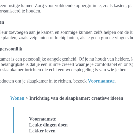
en rustige kamer. Zorg voor voldoende opbergruimte, zoals kasten, pl
organiseerd te houden.
en
leur toevoegen aan je kamer, en sommige kunnen zelfs helpen om de luc
lanten, zoals vetplanten of luchtplanten, als je geen groene vingers h
persoonlijk
kamer is een persoonlijke aangelegenheid. Of je nu houdt van heldere, 
t belangrijkste is dat je een ruimte creëert waar je je comfortabel en on
n slaapkamer inrichten die echt een weerspiegeling is van wie je bent.
roducten om je slaapkamer in te richten, bezoek
Voornaamste
.
Wonen
>
Inrichting van de slaapkamer: creatieve ideeën
Voornaamste
Leuke dingen doen
Lekker leven