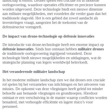
landschap is enorm. Drones spelen een cruciale rol in moderne
oorlogsvoering, waardoor operaties efficiënter en preciezer kunnen
worden uitgevoerd. Deze technologie biedt een nieuwe dimensie
aan militaire mogelijkheden, met voordelen die verder gaan dan het
traditionele slagveld. Het is een gebied dat zowel aandacht als
investeringen vraagt, aangezien het de toekomst van de
defensiesector vormgeeft.
De impact van drone-technologie op defensie innovaties
De introductie van drone-technologie heeft een enorme impact op
defensie innovaties
. Sinds hun ontstaan hebben
militaire drones
de traditionele oorlogsvoering ingrijpend veranderd. Deze
technologie biedt nieuwe mogelijkheden en uitdagingen, wat de
strategische planning van legers wereldwijd beïnvloedt.
Het veranderende militaire landschap
In het moderne militaire landschap zien we dat drones een cruciale
rol spelen bij het verzamelen van inlichtingen en het uitvoeren van
missies. De opkomst van deze vliegtuigen heeft geleid tot minder
behoefte aan bemande vliegtuigen en grondtroepen. Hierdoor
ontstaat er een verschuiving in de manier waarop conflicten worden
benaderd, met verhoogde efficiëntie en lagere risico’s voor
personeel.