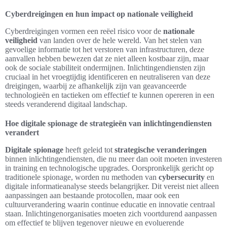
Cyberdreigingen en hun impact op nationale veiligheid
Cyberdreigingen vormen een reëel risico voor de
nationale
veiligheid
van landen over de hele wereld. Van het stelen van
gevoelige informatie tot het verstoren van infrastructuren, deze
aanvallen hebben bewezen dat ze niet alleen kostbaar zijn, maar
ook de sociale stabiliteit ondermijnen. Inlichtingendiensten zijn
cruciaal in het vroegtijdig identificeren en neutraliseren van deze
dreigingen, waarbij ze afhankelijk zijn van geavanceerde
technologieën en tactieken om effectief te kunnen opereren in een
steeds veranderend digitaal landschap.
Hoe digitale spionage de strategieën van inlichtingendiensten
verandert
Digitale spionage
heeft geleid tot
strategische veranderingen
binnen inlichtingendiensten, die nu meer dan ooit moeten investeren
in training en technologische upgrades. Oorspronkelijk gericht op
traditionele spionage, worden nu methoden van
cybersecurity
en
digitale informatieanalyse steeds belangrijker. Dit vereist niet alleen
aanpassingen aan bestaande protocollen, maar ook een
cultuurverandering waarin continue educatie en innovatie centraal
staan. Inlichtingenorganisaties moeten zich voortdurend aanpassen
om effectief te blijven tegenover nieuwe en evoluerende