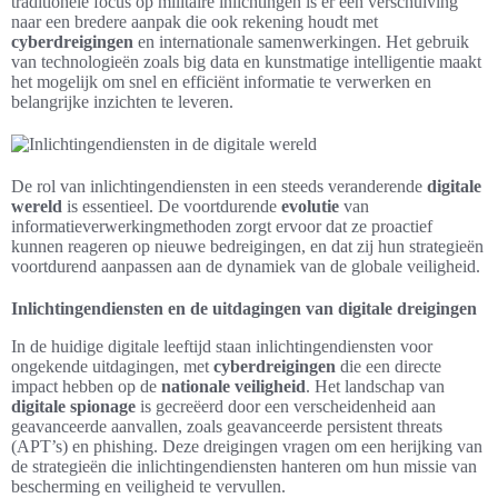
traditionele focus op militaire inlichtingen is er een verschuiving
naar een bredere aanpak die ook rekening houdt met
cyberdreigingen
en internationale samenwerkingen. Het gebruik
van technologieën zoals big data en kunstmatige intelligentie maakt
het mogelijk om snel en efficiënt informatie te verwerken en
belangrijke inzichten te leveren.
De rol van inlichtingendiensten in een steeds veranderende
digitale
wereld
is essentieel. De voortdurende
evolutie
van
informatieverwerkingmethoden zorgt ervoor dat ze proactief
kunnen reageren op nieuwe bedreigingen, en dat zij hun strategieën
voortdurend aanpassen aan de dynamiek van de globale veiligheid.
Inlichtingendiensten en de uitdagingen van digitale dreigingen
In de huidige digitale leeftijd staan inlichtingendiensten voor
ongekende uitdagingen, met
cyberdreigingen
die een directe
impact hebben op de
nationale veiligheid
. Het landschap van
digitale spionage
is gecreëerd door een verscheidenheid aan
geavanceerde aanvallen, zoals geavanceerde persistent threats
(APT’s) en phishing. Deze dreigingen vragen om een herijking van
de strategieën die inlichtingendiensten hanteren om hun missie van
bescherming en veiligheid te vervullen.