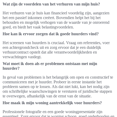
Wat zijn de voordelen van het verhuren van mijn huis?
Het verhuren van je huis kan financieel voordelig zijn, aangezien
het een passief inkomen creëert. Bovendien helpt het bij het
behouden en mogelijk verhogen van de waarde van je onroerend
goed, en biedt het vaak belastingvoordelen.
Hoe kan ik ervoor zorgen dat ik goede huurders vind?
Het screenen van huurders is cruciaal. Vraag om referenties, voer
een achtergrondcheck uit en zorg ervoor dat je een duidelijk
verhuurcontract opstelt dat alle verantwoordelijkheden en
verwachtingen vastlegt.
Wat moet ik doen als er problemen ontstaan met mijn
huurder?
In geval van problemen is het belangrijk om open en constructief te
communiceren met je huurder. Probeer in eerste instantie het
probleem samen op te lossen. Als dat niet lukt, kan het nodig zijn
om schriftelijke waarschuwingen te versturen of juridische stappen
te overwegen, afhankelijk van de ernst van de situatie.
Hoe maak ik mijn woning aantrekkelijk voor huurders?
Professionele fotografie en een goede woningpresentatie zijn
essentieel. Zorg ervoor dat je woning schoon, goed onderhouden en