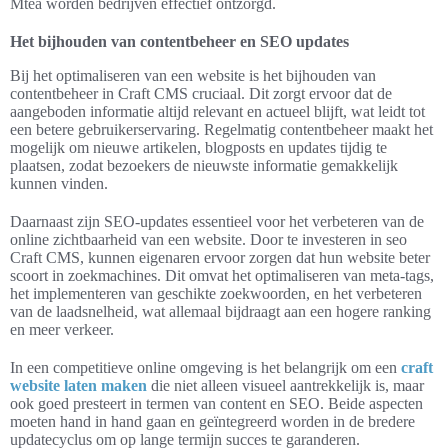
Mtea worden bedrijven effectief ontzorgd.
Het bijhouden van contentbeheer en SEO updates
Bij het optimaliseren van een website is het bijhouden van
contentbeheer in Craft CMS cruciaal. Dit zorgt ervoor dat de
aangeboden informatie altijd relevant en actueel blijft, wat leidt tot
een betere gebruikerservaring. Regelmatig contentbeheer maakt het
mogelijk om nieuwe artikelen, blogposts en updates tijdig te
plaatsen, zodat bezoekers de nieuwste informatie gemakkelijk
kunnen vinden.
Daarnaast zijn SEO-updates essentieel voor het verbeteren van de
online zichtbaarheid van een website. Door te investeren in seo
Craft CMS, kunnen eigenaren ervoor zorgen dat hun website beter
scoort in zoekmachines. Dit omvat het optimaliseren van meta-tags,
het implementeren van geschikte zoekwoorden, en het verbeteren
van de laadsnelheid, wat allemaal bijdraagt aan een hogere ranking
en meer verkeer.
In een competitieve online omgeving is het belangrijk om een
craft
website laten maken
die niet alleen visueel aantrekkelijk is, maar
ook goed presteert in termen van content en SEO. Beide aspecten
moeten hand in hand gaan en geïntegreerd worden in de bredere
updatecyclus om op lange termijn succes te garanderen.