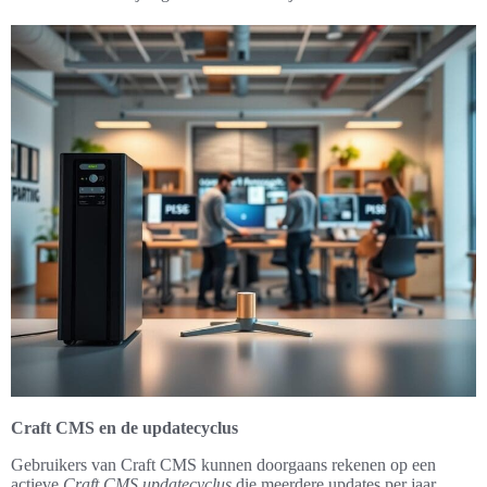
Craft CMS en de updatecyclus
Gebruikers van Craft CMS kunnen doorgaans rekenen op een
actieve
Craft CMS updatecyclus
die meerdere updates per jaar