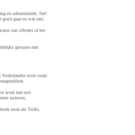
ing en administratie. Stel
 goed gaat en wat niet.
esten van offertes of het
idelijke grenzen met
k Nederlandse tools zoals
vraagstukken.
 en werk met een
tere tarieven.
uik tools als Trello,