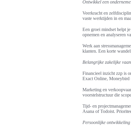
Ontwikkel een onderneme
Veerkracht en zelfdisciplin
vaste werktijden in en ma
Een groei mindset helpt je
opnemen en analyseren van
Werk aan stressmanagement
klanten. Een korte wandeli
Belangrijke zakelijke vaa
Financieel inzicht zzp is
Exact Online, Moneybird o
Marketing en verkoopvaard
voorstelstructuur die scop
Tijd- en projectmanagement
Asana of Todoist. Priorit
Persoonlijke ontwikkeling 