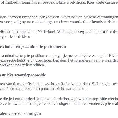
 of LinkedIn Learning en bezoek lokale workshops. Kies korte cursusse
nsen. Bezoek branchebijeenkomsten, word lid van brancheverenigingen
n voor, volg op na ontmoetingen en lever waarde door kennis te delen.
ies en leertrajecten in Nederland. Vaak zijn er vergoedingen of fiscale
ringen deels dekken.
e vinden en je aanbod te positioneren
 aanbod scherp te positioneren, begin je met een heldere aanpak. Richt
Deze sectie helpt je bij doelgroep bepalen, het formuleren van je waarde
werken voor zelfstandigen.
en unieke waardepropositie
engen van demografische en psychografische kenmerken. Stel vragen ov
sona’s en klantreizen om patronen zichtbaar te maken.
ne die je kernvoordeel samenvat. Onderbouw je waardepropositie met be
je vertrouwen en maak je het eenvoudiger om klanten vinden zzp te real
alen voor zelfstandigen