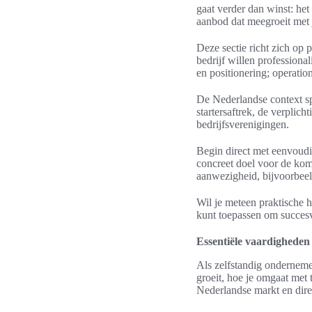
gaat verder dan winst: het
aanbod dat meegroeit met 
Deze sectie richt zich op 
bedrijf willen professiona
en positionering; operatio
De Nederlandse context sp
startersaftrek, de verpli
bedrijfsverenigingen.
Begin direct met eenvoudi
concreet doel voor de kom
aanwezigheid, bijvoorbeel
Wil je meteen praktische h
kunt toepassen om succesv
Essentiële vaardigheden
Als zelfstandig onderneme
groeit, hoe je omgaat met 
Nederlandse markt en dire