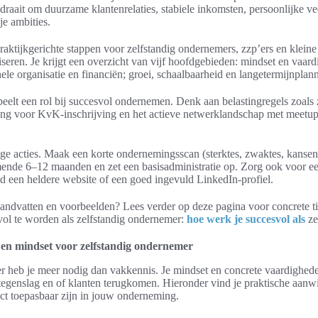
 draait om duurzame klantenrelaties, stabiele inkomsten, persoonlijke v
je ambities.
praktijkgerichte stappen voor zelfstandig ondernemers, zzp’ers en klei
liseren. Je krijgt een overzicht van vijf hoofdgebieden: mindset en vaa
nele organisatie en financiën; groei, schaalbaarheid en langetermijnplan
eelt een rol bij succesvol ondernemen. Denk aan belastingregels zoals 
chting voor KvK-inschrijving en het actieve netwerklandschap met meetup
ge acties. Maak een korte ondernemingsscan (sterktes, zwaktes, kansen,
ende 6–12 maanden en zet een basisadministratie op. Zorg ook voor e
d een heldere website of een goed ingevuld LinkedIn-profiel.
andvatten en voorbeelden? Lees verder op deze pagina voor concrete tips
ol te worden als zelfstandig ondernemer:
hoe werk je succesvol als
ze
 en mindset voor zelfstandig ondernemer
r heb je meer nodig dan vakkennis. Je mindset en concrete vaardighede
tegenslag en of klanten terugkomen. Hieronder vind je praktische aanwi
ct toepasbaar zijn in jouw onderneming.