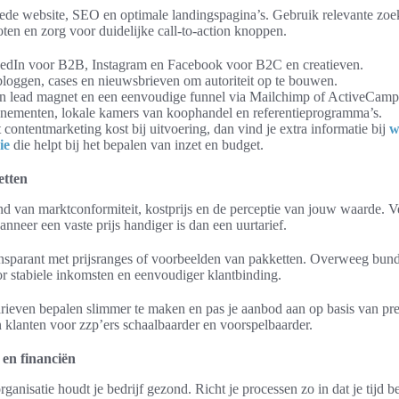
oede website, SEO en optimale landingspagina’s. Gebruik relevante zo
oten en zorg voor duidelijke call-to-action knoppen.
kedIn voor B2B, Instagram en Facebook voor B2C en creatieven.
loggen, cases en nieuwsbrieven om autoriteit op te bouwen.
een lead magnet en een eenvoudige funnel via Mailchimp of ActiveCamp
enementen, lokale kamers van koophandel en referentieprogramma’s.
 contentmarketing kost bij uitvoering, dan vind je extra informatie bij
w
ie
die helpt bij het bepalen van inzet en budget.
etten
nd van marktconformiteit, kostprijs en de perceptie van jouw waarde. Ve
anneer een vaste prijs handiger is dan een uurtarief.
nsparant met prijsranges of voorbeelden van pakketten. Overweeg bund
 stabiele inkomsten en eenvoudiger klantbinding.
arieven bepalen slimmer te maken en pas je aanbod aan op basis van pre
 klanten voor zzp’ers schaalbaarder en voorspelbaarder.
 en financiën
ganisatie houdt je bedrijf gezond. Richt je processen zo in dat je tijd b