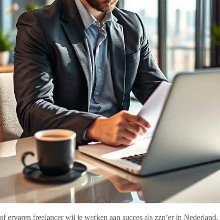
of ervaren freelancer wil je werken aan succes als zzp’er in Nederlan