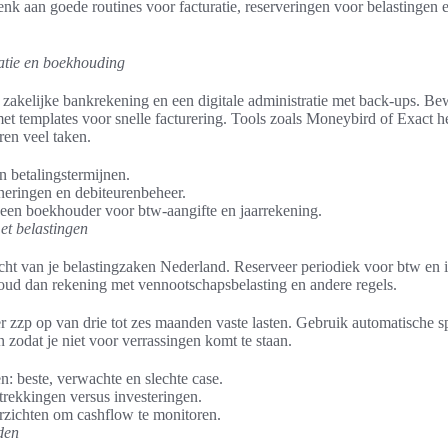
enk aan goede routines voor facturatie, reserveringen voor belastingen e
ratie en boekhouding
zakelijke bankrekening en een digitale administratie met back-ups. Bew
met templates voor snelle facturering. Tools zoals Moneybird of Exact he
ren veel taken.
n betalingstermijnen.
neringen en debiteurenbeheer.
en boekhouder voor btw-aangifte en jaarrekening.
t belastingen
cht van je belastingzaken Nederland. Reserveer periodiek voor btw en i
oud dan rekening met vennootschapsbelasting en andere regels.
r zzp op van drie tot zes maanden vaste lasten. Gebruik automatische 
 zodat je niet voor verrassingen komt te staan.
n: beste, verwachte en slechte case.
trekkingen versus investeringen.
rzichten om cashflow te monitoren.
den