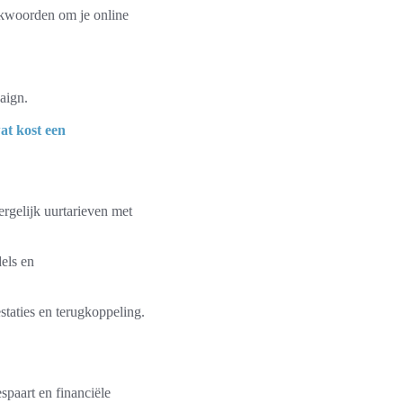
ekwoorden om je online
aign.
at kost een
rgelijk uurtarieven met
els en
staties en terugkoppeling.
espaart en financiële