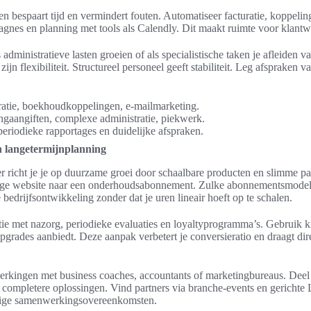
 bespaart tijd en vermindert fouten. Automatiseer facturatie, koppeli
nes en planning met tools als Calendly. Dit maakt ruimte voor klantwe
dministratieve lasten groeien of als specialistische taken je afleiden va
ijn flexibiliteit. Structureel personeel geeft stabiliteit. Leg afspraken v
ratie, boekhoudkoppelingen, e-mailmarketing.
ingaangiften, complexe administratie, piekwerk.
eriodieke rapportages en duidelijke afspraken.
n langetermijnplanning
r richt je je op duurzame groei door schaalbare producten en slimme pa
ge website naar een onderhoudsabonnement. Zulke abonnementsmodell
bedrijfsontwikkeling zonder dat je uren lineair hoeft op te schalen.
tie met nazorg, periodieke evaluaties en loyaltyprogramma’s. Gebruik k
upgrades aanbiedt. Deze aanpak verbetert je conversieratio en draagt dire
rkingen met business coaches, accountants of marketingbureaus. Deel 
 completere oplossingen. Vind partners via branche-events en gerichte 
dige samenwerkingsovereenkomsten.