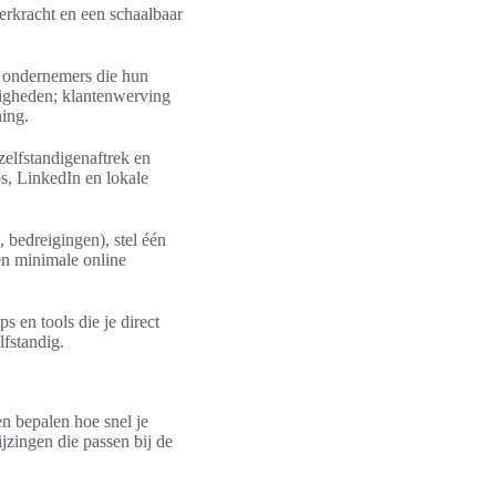
eerkracht en een schaalbaar
ne ondernemers die hun
rdigheden; klantenwerving
ning.
zelfstandigenaftrek en
s, LinkedIn en lokale
 bedreigingen), stel één
en minimale online
 en tools die je direct
lfstandig.
n bepalen hoe snel je
jzingen die passen bij de