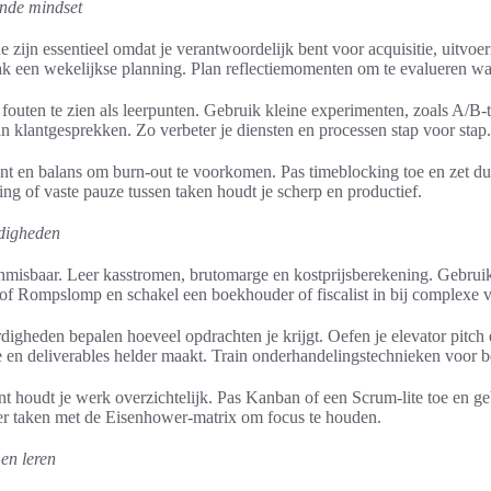
nde mindset
e zijn essentieel omdat je verantwoordelijk bent voor acquisitie, uitvoer
ak een wekelijkse planning. Plan reflectiemomenten om te evalueren wat
 fouten te zien als leerpunten. Gebruik kleine experimenten, zoals A/B-t
 klantgesprekken. Zo verbeter je diensten en processen stap voor stap.
 en balans om burn-out te voorkomen. Pas timeblocking toe en zet du
ng of vaste pauze tussen taken houdt je scherp en productief.
rdigheden
 onmisbaar. Leer kasstromen, brutomarge en kostprijsberekening. Gebrui
f Rompslomp en schakel een boekhouder of fiscalist in bij complexe 
igheden bepalen hoeveel opdrachten je krijgt. Oefen je elevator pitch
e en deliverables helder maakt. Train onderhandelingstechnieken voor be
 houdt je werk overzichtelijk. Pas Kanban of een Scrum-lite toe en gebr
eer taken met de Eisenhower-matrix om focus te houden.
en leren