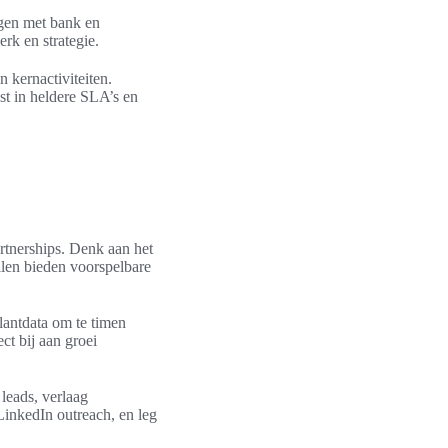
ngen met bank en
rk en strategie.
n kernactiviteiten.
ast in heldere SLA’s en
rtnerships. Denk aan het
en bieden voorspelbare
lantdata om te timen
ct bij aan groei
leads, verlaag
LinkedIn outreach, en leg