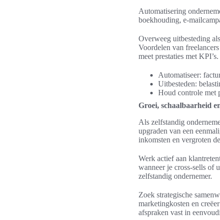
Automatisering ondernemen
boekhouding, e-mailcampag
Overweeg uitbesteding als a
Voordelen van freelancers z
meet prestaties met KPI’s.
Automatiseer: factu
Uitbesteden: belast
Houd controle met p
Groei, schaalbaarheid e
Als zelfstandig onderneme
upgraden van een eenmali
inkomsten en vergroten de 
Werk actief aan klantreten
wanneer je cross-sells of 
zelfstandig ondernemer.
Zoek strategische samenwe
marketingkosten en creëer
afspraken vast in eenvou