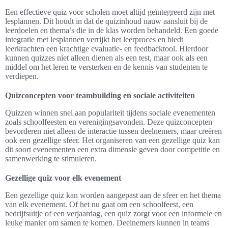
Een effectieve quiz voor scholen moet altijd geïntegreerd zijn met
lesplannen. Dit houdt in dat de quizinhoud nauw aansluit bij de
leerdoelen en thema’s die in de klas worden behandeld. Een goede
integratie met lesplannen verrijkt het leerproces en biedt
leerkrachten een krachtige evaluatie- en feedbacktool. Hierdoor
kunnen quizzes niet alleen dienen als een test, maar ook als een
middel om het leren te versterken en de kennis van studenten te
verdiepen.
Quizconcepten voor teambuilding en sociale activiteiten
Quizzen winnen snel aan populariteit tijdens sociale evenementen
zoals schoolfeesten en verenigingsavonden. Deze quizconcepten
bevorderen niet alleen de interactie tussen deelnemers, maar creëren
ook een gezellige sfeer. Het organiseren van een gezellige quiz kan
dit soort evenementen een extra dimensie geven door competitie en
samenwerking te stimuleren.
Gezellige quiz voor elk evenement
Een gezellige quiz kan worden aangepast aan de sfeer en het thema
van elk evenement. Of het nu gaat om een schoolfeest, een
bedrijfsuitje of een verjaardag, een quiz zorgt voor een informele en
leuke manier om samen te komen. Deelnemers kunnen in teams