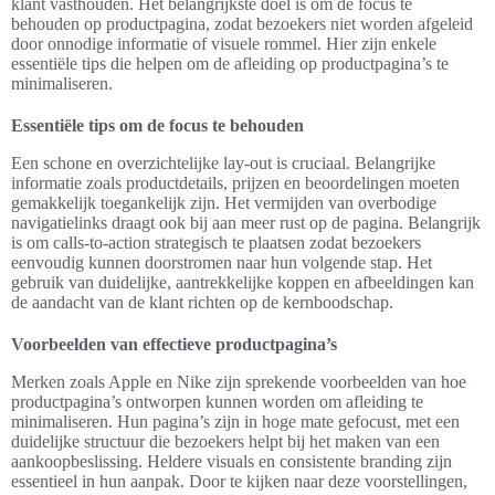
klant vasthouden. Het belangrijkste doel is om de focus te
behouden op productpagina, zodat bezoekers niet worden afgeleid
door onnodige informatie of visuele rommel. Hier zijn enkele
essentiële tips die helpen om de afleiding op productpagina’s te
minimaliseren.
Essentiële tips om de focus te behouden
Een schone en overzichtelijke lay-out is cruciaal. Belangrijke
informatie zoals productdetails, prijzen en beoordelingen moeten
gemakkelijk toegankelijk zijn. Het vermijden van overbodige
navigatielinks draagt ook bij aan meer rust op de pagina. Belangrijk
is om calls-to-action strategisch te plaatsen zodat bezoekers
eenvoudig kunnen doorstromen naar hun volgende stap. Het
gebruik van duidelijke, aantrekkelijke koppen en afbeeldingen kan
de aandacht van de klant richten op de kernboodschap.
Voorbeelden van effectieve productpagina’s
Merken zoals Apple en Nike zijn sprekende voorbeelden van hoe
productpagina’s ontworpen kunnen worden om afleiding te
minimaliseren. Hun pagina’s zijn in hoge mate gefocust, met een
duidelijke structuur die bezoekers helpt bij het maken van een
aankoopbeslissing. Heldere visuals en consistente branding zijn
essentieel in hun aanpak. Door te kijken naar deze voorstellingen,