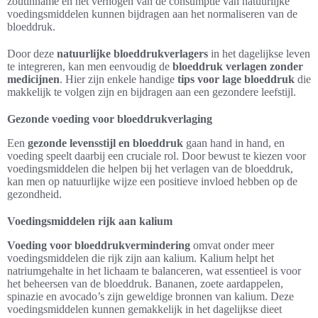
zoutinname en het verhogen van de consumptie van natuurlijke
voedingsmiddelen kunnen bijdragen aan het normaliseren van de
bloeddruk.
Door deze
natuurlijke bloeddrukverlagers
in het dagelijkse leven
te integreren, kan men eenvoudig de
bloeddruk verlagen zonder
medicijnen
. Hier zijn enkele handige
tips voor lage bloeddruk
die
makkelijk te volgen zijn en bijdragen aan een gezondere leefstijl.
Gezonde voeding voor bloeddrukverlaging
Een
gezonde levensstijl en bloeddruk
gaan hand in hand, en
voeding speelt daarbij een cruciale rol. Door bewust te kiezen voor
voedingsmiddelen die helpen bij het verlagen van de bloeddruk,
kan men op natuurlijke wijze een positieve invloed hebben op de
gezondheid.
Voedingsmiddelen rijk aan kalium
Voeding voor bloeddrukvermindering
omvat onder meer
voedingsmiddelen die rijk zijn aan kalium. Kalium helpt het
natriumgehalte in het lichaam te balanceren, wat essentieel is voor
het beheersen van de bloeddruk. Bananen, zoete aardappelen,
spinazie en avocado’s zijn geweldige bronnen van kalium. Deze
voedingsmiddelen kunnen gemakkelijk in het dagelijkse dieet