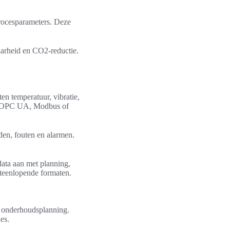
.
rocesparameters. Deze
aarheid en CO2-reductie.
en temperatuur, vibratie,
ia OPC UA, Modbus of
n, fouten en alarmen.
ata aan met planning,
uiteenlopende formaten.
re onderhoudsplanning.
es.