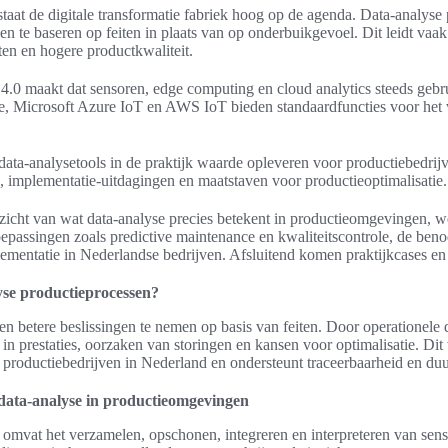
taat de digitale transformatie fabriek hoog op de agenda. Data-analyse 
en te baseren op feiten in plaats van op onderbuikgevoel. Dit leidt vaak 
ten en hogere productkwaliteit.
.0 maakt dat sensoren, edge computing en cloud analytics steeds gebrui
, Microsoft Azure IoT en AWS IoT bieden standaardfuncties voor het 
 data-analysetools in de praktijk waarde opleveren voor productiebedri
ia, implementatie-uitdagingen en maatstaven voor productieoptimalisatie.
zicht van wat data-analyse precies betekent in productieomgevingen, 
toepassingen zoals predictive maintenance en kwaliteitscontrole, de ben
ementatie in Nederlandse bedrijven. Afsluitend komen praktijkcases en 
yse productieprocessen?
en betere beslissingen te nemen op basis van feiten. Door operationele 
 in prestaties, oorzaken van storingen en kansen voor optimalisatie. Dit
roductiebedrijven in Nederland en ondersteunt traceerbaarheid en du
data-analyse in productieomgevingen
 omvat het verzamelen, opschonen, integreren en interpreteren van sens