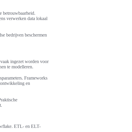
ge betrouwbaarheid.
ns verwerken data lokaal
ndse bedrijven beschermen
n vaak ingezet worden voor
en te modelleren.
cesparameters. Frameworks
ontwikkeling en
raktische
t.
owflake. ETL- en ELT-