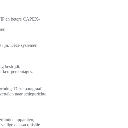
e WIP en betere CAPEX-
ren.
 lijn. Deze systemen
g bestrijdt.
 afkeurpercentages.
vorming. Deze paragraaf
ertalen naar actiegerichte
rbinden apparaten,
eilige data-acquisitie