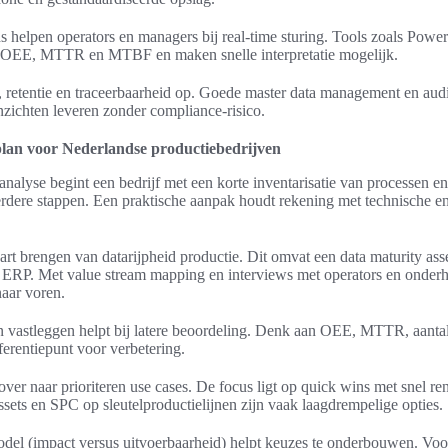
helpen operators en managers bij real-time sturing. Tools zoals Powe
 OEE, MTTR en MTBF en maken snelle interpretatie mogelijk.
etentie en traceerbaarheid op. Goede master data management en audi
zichten leveren zonder compliance-risico.
lan voor Nederlandse productiebedrijven
analyse begint een bedrijf met een korte inventarisatie van processen en
erdere stappen. Een praktische aanpak houdt rekening met technische en
kaart brengen van datarijpheid productie. Dit omvat een data maturity as
P. Met value stream mapping en interviews met operators en onder
naar voren.
vastleggen helpt bij latere beoordeling. Denk aan OEE, MTTR, aantal s
erentiepunt voor verbetering.
ver naar prioriteren use cases. De focus ligt op quick wins met snel r
ssets en SPC op sleutelproductielijnen zijn vaak laagdrempelige opties.
del (impact versus uitvoerbaarheid) helpt keuzes te onderbouwen. V