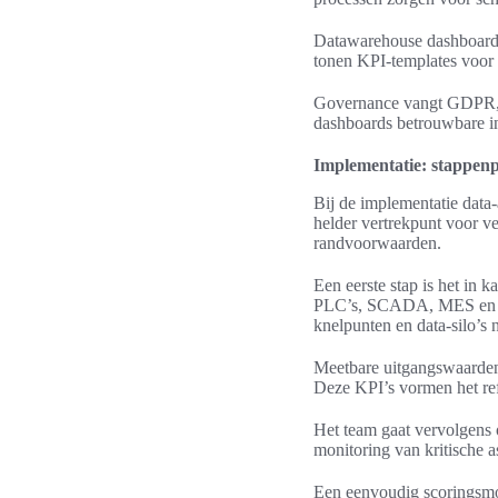
Datawarehouse dashboards 
tonen KPI-templates voor
Governance vangt GDPR, r
dashboards betrouwbare in
Implementatie: stappenp
Bij de implementatie data-
helder vertrekpunt voor v
randvoorwaarden.
Een eerste stap is het in 
PLC’s, SCADA, MES en ER
knelpunten en data-silo’s 
Meetbare uitgangswaarden 
Deze KPI’s vormen het ref
Het team gaat vervolgens o
monitoring van kritische a
Een eenvoudig scoringsmo