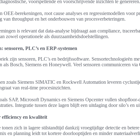
diagnostische, voorspellende en voorschrijvende inzichten te genereren
jn OEE-berekeningen, root cause analyses en regressiemodellen voor p
ing van throughput en het onderbouwen van procesverbeteringen.
ingen is relevant dat data-analyse bijdraagt aan compliance, traceerb
an zowel operationele als duurzaamheidsdoelstellingen.
n: sensoren, PLC’s en ERP-systemen
riek zijn sensoren, PLC’s en bedrijfssoftware. Sensortechnologieën met
en als Bosch, Siemens en Honeywell. Veel sensoren communiceren v
 zoals Siemens SIMATIC en Rockwell Automation leveren cyclustijde
graat van real-time procesinzichten.
ls SAP, Microsoft Dynamics en Siemens Opcenter vullen shopfloor-d
traties. Integratie tussen deze lagen blijft een uitdaging door silo’s en 
efficiency en kwaliteit
tonen zich in lagere stilstandtijd dankzij vroegtijdige detectie en bete
ix en planning leidt tot kortere doorlooptijden en minder materiaalverli