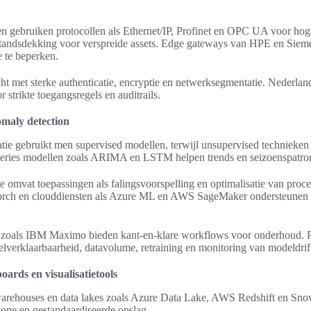
en gebruiken protocollen als Ethernet/IP, Profinet en OPC UA voor ho
ndsdekking voor verspreide assets. Edge gateways van HPE en Sieme
 te beperken.
acht met sterke authenticatie, encryptie en netwerksegmentatie. Nederla
 strikte toegangsregels en auditrails.
maly detection
icatie gebruikt men supervised modellen, terwijl unsupervised technieke
series modellen zoals ARIMA en LSTM helpen trends en seizoenspatron
e omvat toepassingen als falingsvoorspelling en optimalisatie van pro
orch en clouddiensten als Azure ML en AWS SageMaker ondersteunen 
zoals IBM Maximo bieden kant-en-klare workflows voor onderhoud. P
lverklaarbaarheid, datavolume, retraining en monitoring van modeldrif
ards en visualisatietools
arehouses en data lakes zoals Azure Data Lake, AWS Redshift en Sn
one en gestandaardiseerde opslag.