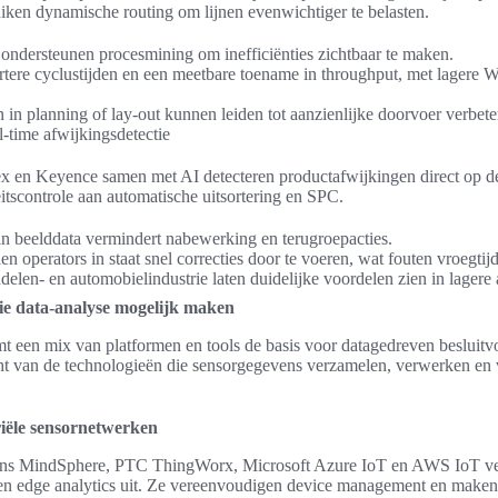
uiken dynamische routing om lijnen evenwichtiger te belasten.
 ondersteunen procesmining om inefficiënties zichtbaar te maken.
rtere cyclustijden en een meetbare toename in throughput, met lager
 in planning of lay-out kunnen leiden tot aanzienlijke doorvoer verbete
l-time afwijkingsdetectie
x en Keyence samen met AI detecteren productafwijkingen direct op de
itscontrole aan automatische uitsortering en SPC.
in beelddata vermindert nabewerking en terugroepacties.
len operators in staat snel correcties door te voeren, wat fouten vroegtijdi
elen- en automobielindustrie laten duidelijke voordelen zien in lagere
die data-analyse mogelijk maken
t een mix van platformen en tools de basis voor datagedreven besluit
ht van de technologieën die sensorgegevens verzamelen, verwerken en v
riële sensornetwerken
mens MindSphere, PTC ThingWorx, Microsoft Azure IoT en AWS IoT ve
n edge analytics uit. Ze vereenvoudigen device management en maken v