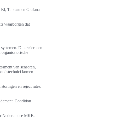
r BI, Tableau en Grafana
ts waarborgen dat
 systemen. Dit creëert een
 organisatorische
sessment van sensoren,
houdstechnici komen
toringen en reject rates.
endement. Condition
oor Nederlandse MKB-