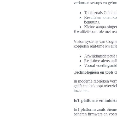
verkorten set-ups en gebr
Tools zoals Celonis
Resultaten tonen ko
benutting.
Kleine aanpassingen
Kwaliteitscontrole met rea
Vision systems van Cogne
koppelen real-time kwalite
Afwijkingsdetectie 
Real-time alerts stel
Vooral voedingsmidd
Technologieën en tools 
In moderne fabrieken vorm
geeft een beknopt overzic
inzichten.
IoT-platforms en indust
IoT-platforms zoals Sie
beheren firmware en voere