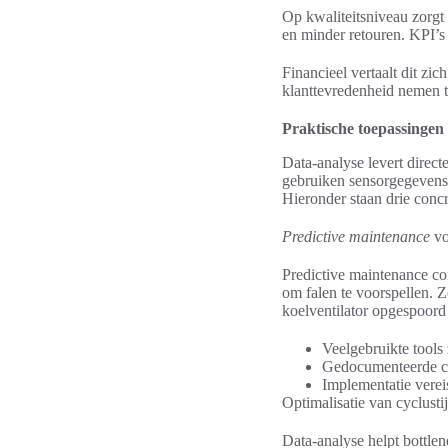
Op kwaliteitsniveau zorgt a
en minder retouren. KPI’s
Financieel vertaalt dit zi
klanttevredenheid nemen t
Praktische toepassingen 
Data-analyse levert direct
gebruiken sensorgegevens 
Hieronder staan drie conc
Predictive maintenance
vo
Predictive maintenance com
om falen te voorspellen. Z
koelventilator opgespoord
Veelgebruikte tools
Gedocumenteerde ca
Implementatie verei
Optimalisatie van cyclust
Data-analyse helpt bottlen