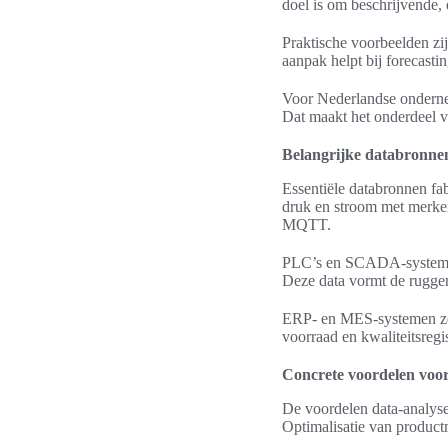
doel is om beschrijvende, 
Praktische voorbeelden zi
aanpak helpt bij forecast
Voor Nederlandse ondernem
Dat maakt het onderdeel v
Belangrijke databronne
Essentiële databronnen fab
druk en stroom met merk
MQTT.
PLC’s en SCADA-systemen
Deze data vormt de ruggen
ERP- en MES-systemen zoa
voorraad en kwaliteitsregis
Concrete voordelen voor 
De voordelen data-analyse 
Optimalisatie van productm