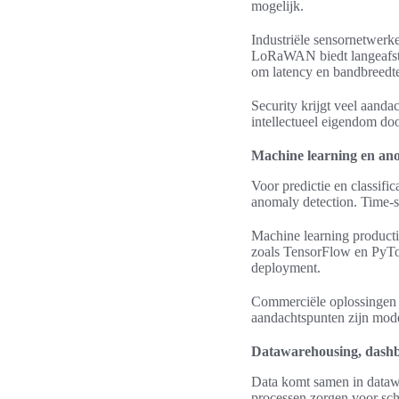
mogelijk.
Industriële sensornetwerk
LoRaWAN biedt langeafsta
om latency en bandbreedte
Security krijgt veel aand
intellectueel eigendom door
Machine learning en ano
Voor predictie en classif
anomaly detection. Time-
Machine learning producti
zoals TensorFlow en PyT
deployment.
Commerciële oplossingen 
aandachtspunten zijn mode
Datawarehousing, dashbo
Data komt samen in dataw
processen zorgen voor sch