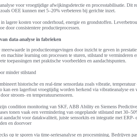
nalyse voor vroegtijdige afwijkingsdetectie en processtabilisatie. Dit re
 zoals OEE kunnen met 5–20% verbeteren bij gerichte inzet.
ch in lagere kosten voor onderhoud, energie en grondstoffen. Leverbetr
oe door consistentere productieprocessen.
van data-analyse in fabrieken
e meerwaarde in productieomgevingen door inzicht te geven in prestatie
en machine learning om processen te sturen, stilstand te verminderen e
rete toepassingen met praktische voorbeelden en aandachtspunten.
or minder stilstand
bineert historische en real-time sensordata zoals vibratie, temperatuur
o kan een lagerfout vroegtijdig worden herkend via vibratieanalyse en 
 door stroom- en temperatuursensoren.
 zijn condition monitoring van SKF, ABB Ability en Siemens Predictive
ses tonen vaak een vermindering van ongeplande stilstand met 30–50
st aandacht voor datakwaliteit, juiste sensorkits en integratie met ERP
ijden en doorvoer
ecks op te sporen via time-seriesanalyse en procesmining. Bedrijven pa