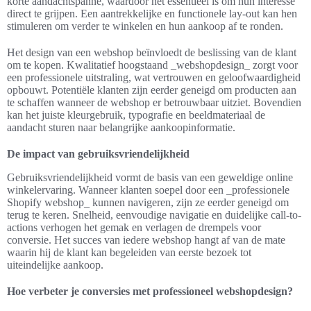
korte aandachtspanne, waardoor het essentieel is om hun interesse
direct te grijpen. Een aantrekkelijke en functionele lay-out kan hen
stimuleren om verder te winkelen en hun aankoop af te ronden.
Het design van een webshop beïnvloedt de beslissing van de klant
om te kopen. Kwalitatief hoogstaand _webshopdesign_ zorgt voor
een professionele uitstraling, wat vertrouwen en geloofwaardigheid
opbouwt. Potentiële klanten zijn eerder geneigd om producten aan
te schaffen wanneer de webshop er betrouwbaar uitziet. Bovendien
kan het juiste kleurgebruik, typografie en beeldmateriaal de
aandacht sturen naar belangrijke aankoopinformatie.
De impact van gebruiksvriendelijkheid
Gebruiksvriendelijkheid vormt de basis van een geweldige online
winkelervaring. Wanneer klanten soepel door een _professionele
Shopify webshop_ kunnen navigeren, zijn ze eerder geneigd om
terug te keren. Snelheid, eenvoudige navigatie en duidelijke call-to-
actions verhogen het gemak en verlagen de drempels voor
conversie. Het succes van iedere webshop hangt af van de mate
waarin hij de klant kan begeleiden van eerste bezoek tot
uiteindelijke aankoop.
Hoe verbeter je conversies met professioneel webshopdesign?