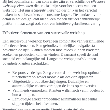
Bij het optimaliseren van conversies zijn er verschillende
effectieve
webshop elementen
die cruciaal zijn voor het succes van een
webshop. Het juiste
Shopify webshop design
kan het verschil
maken tussen bezoekers en constante kopers. De aandacht voor
detail in het design leidt niet alleen tot een visueel aantrekkelijk
platform, maar zorgt ook voor een intuïtieve gebruikerservaring.
Effectieve elementen van een succesvolle webshop
Een succesvolle webshop bevat een combinatie van verschillende
effectieve elementen. Een gebruiksvriendelijke navigatie staat
bovenaan de lijst. Klanten moeten moeiteloos kunnen bladeren,
zoeken en producten kunnen vinden. Daarnaast speelt de laad
snelheid een belangrijke rol. Langzame webpagina’s kunnen
potentiële klanten afschrikken.
Responsive design: Zorg ervoor dat de webshop optimaal
functioneert op zowel mobiele als desktop apparaten.
Uitgebreide productbeschrijvingen: Duidelijke en
aantrekkelijke teksten verhogen de kans op conversies.
Veiligheidskenmerken: Klanten willen zich veilig voelen bij
hun aankopen.
Eenvoudige afrekenprocedure: Minimaliseer het aantal
stappen tijdens het afrekenen.
Voorbeelden van succesvolle Shopify webwinkels