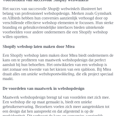
Het succes van
succesvolle Shopify webwinkels
illustreert het
belang van professioneel webshopdesign. Merken zoals Gymshark
en Allbirds hebben hun conversies aanzienlijk verhoogd door op
verschillende effectieve webshop elementen te focussen. Hun sterke
branding en gebruiksvriendelijke interfaces bieden uitstekende
voorbeelden voor andere ondernemers die een Shopify webshop
willen opzetten.
Shopify webshop laten maken door Mtea
Een Shopify webshop laten maken door Mtea biedt ondernemers de
kans om te profiteren van maatwerk webshopdesign dat perfect
aansluit bij hun behoeften. Het ontwikkelen van een webshop is
niet zomaar een kwestie van het kiezen van een sjabloon. Bij Mtea
draait alles om
unieke webshopontwikkeling
, die elk project speciaal
maakt.
De voordelen van maatwerk in webshopdesign
Maatwerk webshopdesign brengt tal van voordelen met zich mee.
Een webshop die op maat gemaakt is, biedt een unieke
gebruikerservaring. Bezoekers voelen zich meer aangetrokken tot
een design dat hen aanspreekt en dat afgestemd is op de
merkidentiteit. Dit verhoogt de kans op conversies aanzienlijk.