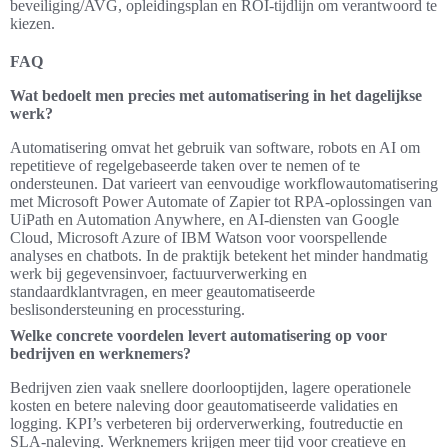
beveiliging/AVG, opleidingsplan en ROI-tijdlijn om verantwoord te
kiezen.
FAQ
Wat bedoelt men precies met automatisering in het dagelijkse
werk?
Automatisering omvat het gebruik van software, robots en AI om
repetitieve of regelgebaseerde taken over te nemen of te
ondersteunen. Dat varieert van eenvoudige workflowautomatisering
met Microsoft Power Automate of Zapier tot RPA-oplossingen van
UiPath en Automation Anywhere, en AI-diensten van Google
Cloud, Microsoft Azure of IBM Watson voor voorspellende
analyses en chatbots. In de praktijk betekent het minder handmatig
werk bij gegevensinvoer, factuurverwerking en
standaardklantvragen, en meer geautomatiseerde
beslisondersteuning en processturing.
Welke concrete voordelen levert automatisering op voor
bedrijven en werknemers?
Bedrijven zien vaak snellere doorlooptijden, lagere operationele
kosten en betere naleving door geautomatiseerde validaties en
logging. KPI’s verbeteren bij orderverwerking, foutreductie en
SLA-naleving. Werknemers krijgen meer tijd voor creatieve en