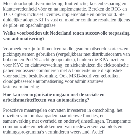
Meet doorlooptijdvermindering, foutreductie, kostenbesparing en
klanttevredenheid vóór en na implementatie. Bereken de ROI- en
TCO-cijfers inclusief licenties, implementatie en onderhoud. Stel
duidelijke adoptie-KPI’s vast en monitor continue resultaten tijdens
de pilot- en opschalingsfase.
Welke voorbeelden uit Nederland tonen succesvolle toepassing
van automatisering?
Voorbeelden zijn fulfilmentcentra die geautomatiseerde sorteer- en
pickingsystemen gebruiken (vergelijkbaar met distributiecentra van
bol.com en PostNL-achtige operaties), banken die RPA inzetten
voor KYC en claimverwerking, en ziekenhuizen die elektronische
patiëntendossiers combineren met AI-ondersteunde diagnostiek
voor snellere besluitvorming. Ook MKB-bedrijven gebruiken
cloudgebaseerde automatisering voor administratieve
lastenvermindering.
Hoe kan een organisatie omgaan met de sociale en
arbeidsmarkteffecten van automatisering?
Proactieve maatregelen omvatten investeren in omscholing, het
opzetten van loopbaanpaden naar nieuwe functies, en
samenwerking met overheid en onderwijsinstellingen. Transparante
communicatie en betrokkenheid van medewerkers via pilots en
trainingsprogramma’s verminderen weerstand. Actief