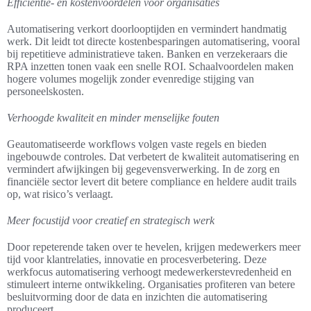
Efficiëntie- en kostenvoordelen voor organisaties
Automatisering verkort doorlooptijden en vermindert handmatig
werk. Dit leidt tot directe kostenbesparingen automatisering, vooral
bij repetitieve administratieve taken. Banken en verzekeraars die
RPA inzetten tonen vaak een snelle ROI. Schaalvoordelen maken
hogere volumes mogelijk zonder evenredige stijging van
personeelskosten.
Verhoogde kwaliteit en minder menselijke fouten
Geautomatiseerde workflows volgen vaste regels en bieden
ingebouwde controles. Dat verbetert de kwaliteit automatisering en
vermindert afwijkingen bij gegevensverwerking. In de zorg en
financiële sector levert dit betere compliance en heldere audit trails
op, wat risico’s verlaagt.
Meer focustijd voor creatief en strategisch werk
Door repeterende taken over te hevelen, krijgen medewerkers meer
tijd voor klantrelaties, innovatie en procesverbetering. Deze
werkfocus automatisering verhoogt medewerkerstevredenheid en
stimuleert interne ontwikkeling. Organisaties profiteren van betere
besluitvorming door de data en inzichten die automatisering
produceert.