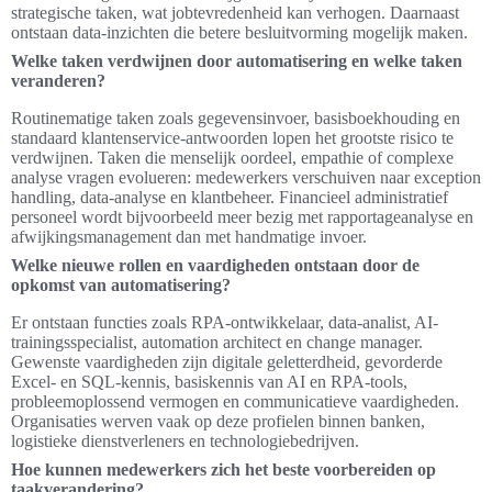
strategische taken, wat jobtevredenheid kan verhogen. Daarnaast
ontstaan data-inzichten die betere besluitvorming mogelijk maken.
Welke taken verdwijnen door automatisering en welke taken
veranderen?
Routinematige taken zoals gegevensinvoer, basisboekhouding en
standaard klantenservice-antwoorden lopen het grootste risico te
verdwijnen. Taken die menselijk oordeel, empathie of complexe
analyse vragen evolueren: medewerkers verschuiven naar exception
handling, data-analyse en klantbeheer. Financieel administratief
personeel wordt bijvoorbeeld meer bezig met rapportageanalyse en
afwijkingsmanagement dan met handmatige invoer.
Welke nieuwe rollen en vaardigheden ontstaan door de
opkomst van automatisering?
Er ontstaan functies zoals RPA-ontwikkelaar, data-analist, AI-
trainingsspecialist, automation architect en change manager.
Gewenste vaardigheden zijn digitale geletterdheid, gevorderde
Excel- en SQL-kennis, basiskennis van AI en RPA-tools,
probleemoplossend vermogen en communicatieve vaardigheden.
Organisaties werven vaak op deze profielen binnen banken,
logistieke dienstverleners en technologiebedrijven.
Hoe kunnen medewerkers zich het beste voorbereiden op
taakverandering?