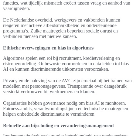
functies, wat tijdelijk mismatch creëert tussen vraag en aanbod van
vaardigheden.
De Nederlandse overheid, werkgevers en vakbonden kunnen
reageren met actieve arbeidsmarktbeleid en ondersteunende
programma’s. Zulke maatregelen beperken sociale onrust en
verbinden mensen met nieuwe kansen.
Ethische overwegingen en bias in algoritmes
Algoritmes spelen een rol bij recruitment, kredietverlening en
risicobeoordeling. Onbewuste vooroordelen in data leiden tot bias
AI en kunnen discriminerende uitkomsten veroorzaken.
Privacy en de naleving van de AVG zijn cruciaal bij het trainen van
modellen met persoonsgegevens. Transparantie over datagebruik
versterkt vertrouwen bij werknemers en klanten.
Organisaties hebben governance nodig om bias AI te monitoren.
Fairness-audits, verantwoordingslijnen en technische maatregelen
helpen onbedoelde discriminatie te verminderen.
Behoefte aan bijscholing en veranderingsmanagement
Implementatie faalt vaak zonder betrokkenheid van medewerkers.