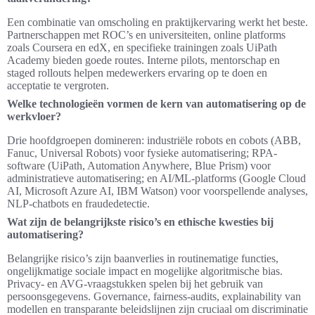
Een combinatie van omscholing en praktijkervaring werkt het beste.
Partnerschappen met ROC’s en universiteiten, online platforms
zoals Coursera en edX, en specifieke trainingen zoals UiPath
Academy bieden goede routes. Interne pilots, mentorschap en
staged rollouts helpen medewerkers ervaring op te doen en
acceptatie te vergroten.
Welke technologieën vormen de kern van automatisering op de
werkvloer?
Drie hoofdgroepen domineren: industriële robots en cobots (ABB,
Fanuc, Universal Robots) voor fysieke automatisering; RPA-
software (UiPath, Automation Anywhere, Blue Prism) voor
administratieve automatisering; en AI/ML-platforms (Google Cloud
AI, Microsoft Azure AI, IBM Watson) voor voorspellende analyses,
NLP-chatbots en fraudedetectie.
Wat zijn de belangrijkste risico’s en ethische kwesties bij
automatisering?
Belangrijke risico’s zijn baanverlies in routinematige functies,
ongelijkmatige sociale impact en mogelijke algoritmische bias.
Privacy- en AVG-vraagstukken spelen bij het gebruik van
persoonsgegevens. Governance, fairness-audits, explainability van
modellen en transparante beleidslijnen zijn cruciaal om discriminatie