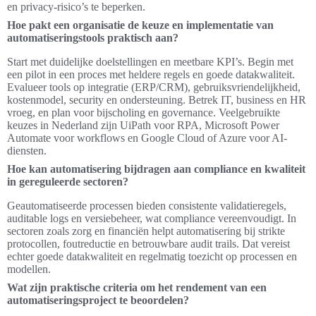
en privacy-risico’s te beperken.
Hoe pakt een organisatie de keuze en implementatie van
automatiseringstools praktisch aan?
Start met duidelijke doelstellingen en meetbare KPI’s. Begin met
een pilot in een proces met heldere regels en goede datakwaliteit.
Evalueer tools op integratie (ERP/CRM), gebruiksvriendelijkheid,
kostenmodel, security en ondersteuning. Betrek IT, business en HR
vroeg, en plan voor bijscholing en governance. Veelgebruikte
keuzes in Nederland zijn UiPath voor RPA, Microsoft Power
Automate voor workflows en Google Cloud of Azure voor AI-
diensten.
Hoe kan automatisering bijdragen aan compliance en kwaliteit
in gereguleerde sectoren?
Geautomatiseerde processen bieden consistente validatieregels,
auditable logs en versiebeheer, wat compliance vereenvoudigt. In
sectoren zoals zorg en financiën helpt automatisering bij strikte
protocollen, foutreductie en betrouwbare audit trails. Dat vereist
echter goede datakwaliteit en regelmatig toezicht op processen en
modellen.
Wat zijn praktische criteria om het rendement van een
automatiseringsproject te beoordelen?