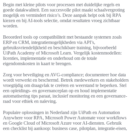
Begin met kleine pilots voor processen met duidelijke regels en
goede datakwaliteit. Een succesvolle pilot maakt schaalvergroting
mogelijk en vermindert risico’s. Deze aanpak helpt ook bij RPA
kiezen en bij AI-tools selectie, omdat resultaten vroeg zichtbaar
worden.
Beoordeel tools op compatibiliteit met bestaande systemen zoals
ERP en CRM, integratiemogelijkheden via API’s,
gebruiksvriendelijkheid en beschikbare training, bijvoorbeeld
UiPath Academy of Microsoft Learn. Vergelijk kostenmodellen:
licenties, implementatie en onderhoud om de totale
eigendomskosten in kaart te brengen.
Zorg voor beveiliging en AVG-compliance; documenteer hoe data
wordt verwerkt en beschermd. Betrek medewerkers en stakeholders
vroegtijdig om draagvlak te creëren en weerstand te beperken. Stel
een opleidings- en governanceplan op en houd implementatie
automatisering tips paraat, inclusief monitoring en een governance-
raad voor ethiek en naleving.
Populaire oplossingen in Nederland zijn UiPath en Automation
Anywhere voor RPA, Microsoft Power Automate voor workflows
en Google Cloud of Microsoft Azure voor AI-diensten. Gebruik
een checklist bij aankoop: business case, pilotplan, integratie-eisen,