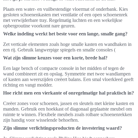
Plaats een water- en vuilbestendige vloermat of onderbank. Kies
gesloten schoenenkasten met ventilatie of een open schoenenrek
met verwijderbare tray. Regelmatig luchten en een wekelijkse
opbergroutine voorkomt nare geuren.
Welke indeling werkt het beste voor een lange, smalle gang?
Zet verticale elementen zoals hoge smalle kasten en wandhaken in
een rij. Gebruik langwerpige spiegels en smalle consoles (
Wat zijn slimme keuzes voor een korte, brede hal?
Een lage bench of compacte console in het midden of tegen de
wand combineert zit en opslag. Symmetrie met twee wandlampen
of kasten aan weerszijden creëert balans. Een smal vloerkleed geeft
richting en vangt modder.
Hoe richt men een vierkante of onregelmatige hal praktisch in?
Creëer zones voor schoenen, jassen en sleutels met kleine kasten en
manden. Gebruik een hoekkast of diagonaal geplaatste meubel om
ruimte te winnen. Flexibele meubels zoals rolbare schoenenrekken
zijn handig voor wisselende behoeften.
Zijn slimme verlichtingsproducten de investering waard?