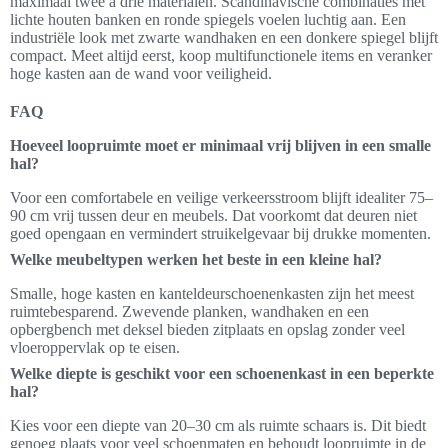
maximaal twee à drie materialen. Scandinavische combinaties met
lichte houten banken en ronde spiegels voelen luchtig aan. Een
industriële look met zwarte wandhaken en een donkere spiegel blijft
compact. Meet altijd eerst, koop multifunctionele items en veranker
hoge kasten aan de wand voor veiligheid.
FAQ
Hoeveel loopruimte moet er minimaal vrij blijven in een smalle
hal?
Voor een comfortabele en veilige verkeersstroom blijft idealiter 75–
90 cm vrij tussen deur en meubels. Dat voorkomt dat deuren niet
goed opengaan en vermindert struikelgevaar bij drukke momenten.
Welke meubeltypen werken het beste in een kleine hal?
Smalle, hoge kasten en kanteldeurschoenenkasten zijn het meest
ruimtebesparend. Zwevende planken, wandhaken en een
opbergbench met deksel bieden zitplaats en opslag zonder veel
vloeroppervlak op te eisen.
Welke diepte is geschikt voor een schoenenkast in een beperkte
hal?
Kies voor een diepte van 20–30 cm als ruimte schaars is. Dit biedt
genoeg plaats voor veel schoenmaten en behoudt loopruimte in de