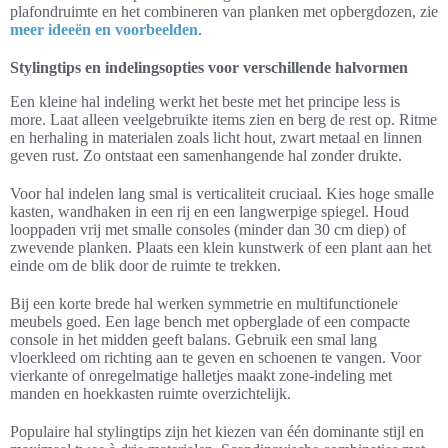
plafondruimte en het combineren van planken met opbergdozen, zie
meer ideeën en voorbeelden
.
Stylingtips en indelingsopties voor verschillende halvormen
Een kleine hal indeling werkt het beste met het principe less is
more. Laat alleen veelgebruikte items zien en berg de rest op. Ritme
en herhaling in materialen zoals licht hout, zwart metaal en linnen
geven rust. Zo ontstaat een samenhangende hal zonder drukte.
Voor hal indelen lang smal is verticaliteit cruciaal. Kies hoge smalle
kasten, wandhaken in een rij en een langwerpige spiegel. Houd
looppaden vrij met smalle consoles (minder dan 30 cm diep) of
zwevende planken. Plaats een klein kunstwerk of een plant aan het
einde om de blik door de ruimte te trekken.
Bij een korte brede hal werken symmetrie en multifunctionele
meubels goed. Een lage bench met opberglade of een compacte
console in het midden geeft balans. Gebruik een smal lang
vloerkleed om richting aan te geven en schoenen te vangen. Voor
vierkante of onregelmatige halletjes maakt zone-indeling met
manden en hoekkasten ruimte overzichtelijk.
Populaire hal stylingtips zijn het kiezen van één dominante stijl en