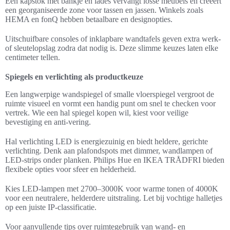
Een kapstok met bankje en lades vervangt losse meubels en creëert
een georganiseerde zone voor tassen en jassen. Winkels zoals
HEMA en fonQ hebben betaalbare en designopties.
Uitschuifbare consoles of inklapbare wandtafels geven extra werk-
of sleutelopslag zodra dat nodig is. Deze slimme keuzes laten elke
centimeter tellen.
Spiegels en verlichting als productkeuze
Een langwerpige wandspiegel of smalle vloerspiegel vergroot de
ruimte visueel en vormt een handig punt om snel te checken voor
vertrek. Wie een hal spiegel kopen wil, kiest voor veilige
bevestiging en anti-vering.
Hal verlichting LED is energiezuinig en biedt heldere, gerichte
verlichting. Denk aan plafondspots met dimmer, wandlampen of
LED-strips onder planken. Philips Hue en IKEA TRÅDFRI bieden
flexibele opties voor sfeer en helderheid.
Kies LED-lampen met 2700–3000K voor warme tonen of 4000K
voor een neutralere, helderdere uitstraling. Let bij vochtige halletjes
op een juiste IP-classificatie.
Voor aanvullende tips over ruimtegebruik van wand- en