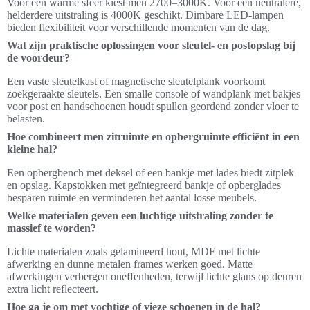
Voor een warme sfeer kiest men 2700–3000K. Voor een neutralere,
helderdere uitstraling is 4000K geschikt. Dimbare LED-lampen
bieden flexibiliteit voor verschillende momenten van de dag.
Wat zijn praktische oplossingen voor sleutel- en postopslag bij
de voordeur?
Een vaste sleutelkast of magnetische sleutelplank voorkomt
zoekgeraakte sleutels. Een smalle console of wandplank met bakjes
voor post en handschoenen houdt spullen geordend zonder vloer te
belasten.
Hoe combineert men zitruimte en opbergruimte efficiënt in een
kleine hal?
Een opbergbench met deksel of een bankje met lades biedt zitplek
en opslag. Kapstokken met geïntegreerd bankje of opberglades
besparen ruimte en verminderen het aantal losse meubels.
Welke materialen geven een luchtige uitstraling zonder te
massief te worden?
Lichte materialen zoals gelamineerd hout, MDF met lichte
afwerking en dunne metalen frames werken goed. Matte
afwerkingen verbergen oneffenheden, terwijl lichte glans op deuren
extra licht reflecteert.
Hoe ga je om met vochtige of vieze schoenen in de hal?