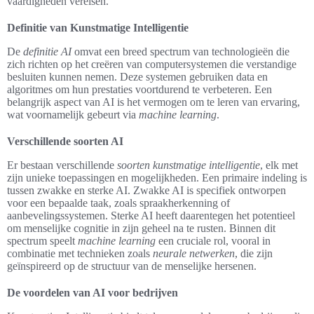
vaardigheden vereisen.
Definitie van Kunstmatige Intelligentie
De
definitie AI
omvat een breed spectrum van technologieën die
zich richten op het creëren van computersystemen die verstandige
besluiten kunnen nemen. Deze systemen gebruiken data en
algoritmes om hun prestaties voortdurend te verbeteren. Een
belangrijk aspect van AI is het vermogen om te leren van ervaring,
wat voornamelijk gebeurt via
machine learning
.
Verschillende soorten AI
Er bestaan verschillende
soorten kunstmatige intelligentie
, elk met
zijn unieke toepassingen en mogelijkheden. Een primaire indeling is
tussen zwakke en sterke AI. Zwakke AI is specifiek ontworpen
voor een bepaalde taak, zoals spraakherkenning of
aanbevelingssystemen. Sterke AI heeft daarentegen het potentieel
om menselijke cognitie in zijn geheel na te rusten. Binnen dit
spectrum speelt
machine learning
een cruciale rol, vooral in
combinatie met technieken zoals
neurale netwerken
, die zijn
geïnspireerd op de structuur van de menselijke hersenen.
De voordelen van AI voor bedrijven