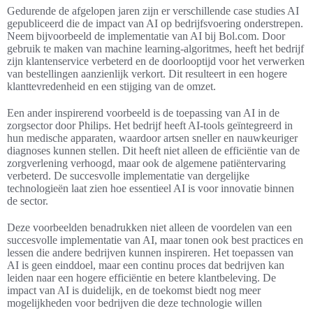
Gedurende de afgelopen jaren zijn er verschillende case studies AI
gepubliceerd die de impact van AI op bedrijfsvoering onderstrepen.
Neem bijvoorbeeld de implementatie van AI bij Bol.com. Door
gebruik te maken van machine learning-algoritmes, heeft het bedrijf
zijn klantenservice verbeterd en de doorlooptijd voor het verwerken
van bestellingen aanzienlijk verkort. Dit resulteert in een hogere
klanttevredenheid en een stijging van de omzet.
Een ander inspirerend voorbeeld is de toepassing van AI in de
zorgsector door Philips. Het bedrijf heeft AI-tools geïntegreerd in
hun medische apparaten, waardoor artsen sneller en nauwkeuriger
diagnoses kunnen stellen. Dit heeft niet alleen de efficiëntie van de
zorgverlening verhoogd, maar ook de algemene patiëntervaring
verbeterd. De succesvolle implementatie van dergelijke
technologieën laat zien hoe essentieel AI is voor innovatie binnen
de sector.
Deze voorbeelden benadrukken niet alleen de voordelen van een
succesvolle implementatie van AI, maar tonen ook best practices en
lessen die andere bedrijven kunnen inspireren. Het toepassen van
AI is geen einddoel, maar een continu proces dat bedrijven kan
leiden naar een hogere efficiëntie en betere klantbeleving. De
impact van AI is duidelijk, en de toekomst biedt nog meer
mogelijkheden voor bedrijven die deze technologie willen