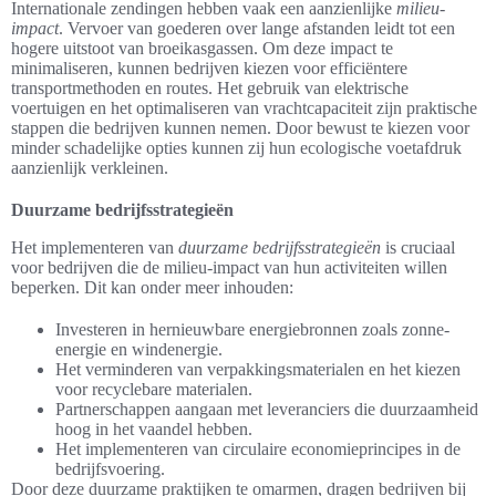
Internationale zendingen hebben vaak een aanzienlijke
milieu-
impact
. Vervoer van goederen over lange afstanden leidt tot een
hogere uitstoot van broeikasgassen. Om deze impact te
minimaliseren, kunnen bedrijven kiezen voor efficiëntere
transportmethoden en routes. Het gebruik van elektrische
voertuigen en het optimaliseren van vrachtcapaciteit zijn praktische
stappen die bedrijven kunnen nemen. Door bewust te kiezen voor
minder schadelijke opties kunnen zij hun ecologische voetafdruk
aanzienlijk verkleinen.
Duurzame bedrijfsstrategieën
Het implementeren van
duurzame bedrijfsstrategieën
is cruciaal
voor bedrijven die de milieu-impact van hun activiteiten willen
beperken. Dit kan onder meer inhouden:
Investeren in hernieuwbare energiebronnen zoals zonne-
energie en windenergie.
Het verminderen van verpakkingsmaterialen en het kiezen
voor recyclebare materialen.
Partnerschappen aangaan met leveranciers die duurzaamheid
hoog in het vaandel hebben.
Het implementeren van circulaire economieprincipes in de
bedrijfsvoering.
Door deze duurzame praktijken te omarmen, dragen bedrijven bij