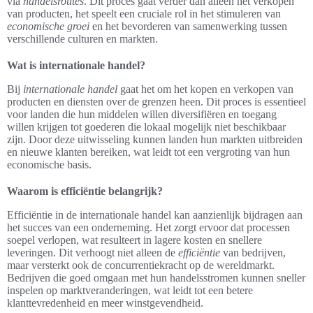
via
handelsroutes
. Dit proces gaat verder dan alleen het verkopen
van producten, het speelt een cruciale rol in het stimuleren van
economische groei
en het bevorderen van samenwerking tussen
verschillende culturen en markten.
Wat is internationale handel?
Bij
internationale handel
gaat het om het kopen en verkopen van
producten en diensten over de grenzen heen. Dit proces is essentieel
voor landen die hun middelen willen diversifiëren en toegang
willen krijgen tot goederen die lokaal mogelijk niet beschikbaar
zijn. Door deze uitwisseling kunnen landen hun markten uitbreiden
en nieuwe klanten bereiken, wat leidt tot een vergroting van hun
economische basis.
Waarom is efficiëntie belangrijk?
Efficiëntie in de internationale handel kan aanzienlijk bijdragen aan
het succes van een onderneming. Het zorgt ervoor dat processen
soepel verlopen, wat resulteert in lagere kosten en snellere
leveringen. Dit verhoogt niet alleen de
efficiëntie
van bedrijven,
maar versterkt ook de concurrentiekracht op de wereldmarkt.
Bedrijven die goed omgaan met hun handelsstromen kunnen sneller
inspelen op marktveranderingen, wat leidt tot een betere
klanttevredenheid en meer winstgevendheid.