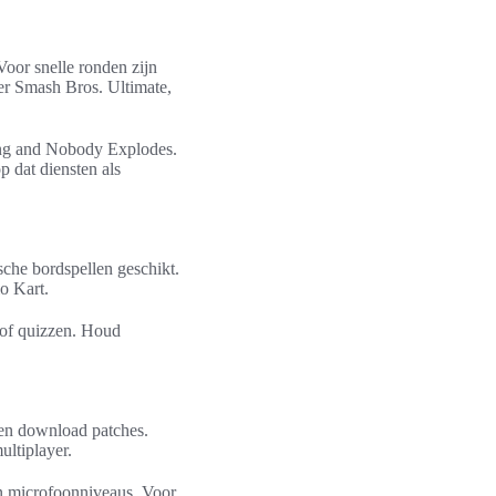
Voor snelle ronden zijn
r Smash Bros. Ultimate,
ing and Nobody Explodes.
 dat diensten als
sche bordspellen geschikt.
o Kart.
x of quizzen. Houd
 en download patches.
ultiplayer.
en microfoonniveaus. Voor