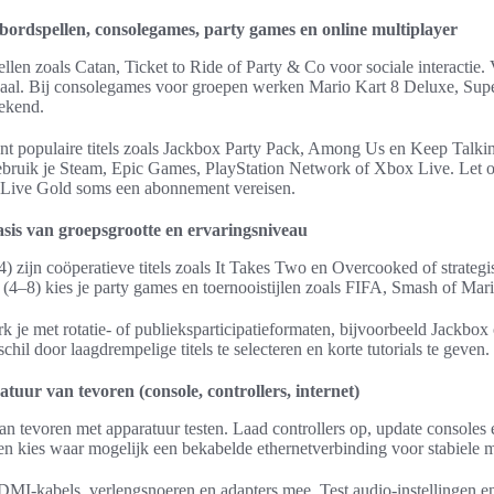
 bordspellen, consolegames, party games en online multiplayer
llen zoals Catan, Ticket to Ride of Party & Co voor sociale interactie. 
aal. Bij consolegames voor groepen werken Mario Kart 8 Deluxe, Supe
ekend.
nt populaire titels zoals Jackbox Party Pack, Among Us en Keep Talk
ebruik je Steam, Epic Games, PlayStation Network of Xbox Live. Let op
 Live Gold soms een abonnement vereisen.
basis van groepsgrootte en ervaringsniveau
) zijn coöperatieve titels zoals It Takes Two en Overcooked of strategi
(4–8) kies je party games en toernooistijlen zoals FIFA, Smash of Mari
k je met rotatie- of publieksparticipatieformaten, bijvoorbeeld Jackbo
hil door laagdrempelige titels te selecteren en korte tutorials te geven.
atuur van tevoren (console, controllers, internet)
n tevoren met apparatuur testen. Laad controllers op, update consoles
 en kies waar mogelijk een bekabelde ethernetverbinding voor stabiele m
DMI-kabels, verlengsnoeren en adapters mee. Test audio-instellingen 