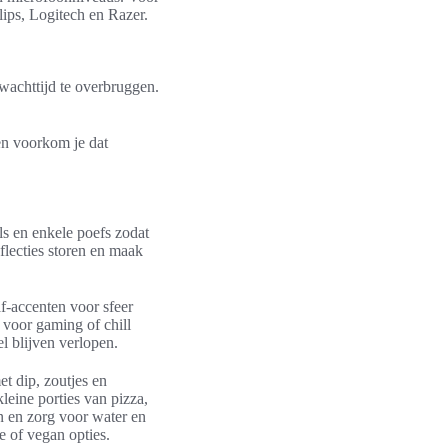
ips, Logitech en Razer.
wachttijd te overbruggen.
 en voorkom je dat
ls en enkele poefs zodat
flecties storen en maak
f-accenten voor sfeer
 voor gaming of chill
l blijven verlopen.
t dip, zoutjes en
leine porties van pizza,
n en zorg voor water en
e of vegan opties.