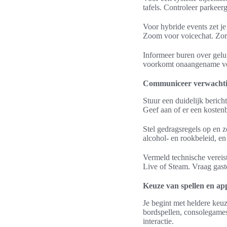
tafels. Controleer parkee
Voor hybride events zet j
Zoom voor voicechat. Zorg
Informeer buren over gelu
voorkomt onaangename ve
Communiceer verwachtin
Stuur een duidelijk beric
Geef aan of er een kostenb
Stel gedragsregels op en 
alcohol- en rookbeleid, en
Vermeld technische verei
Live of Steam. Vraag gast
Keuze van spellen en ap
Je begint met heldere keu
bordspellen, consolegames
interactie.