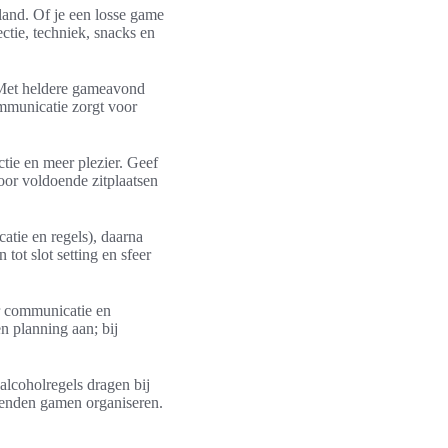
land. Of je een losse game
ectie, techniek, snacks en
 Met heldere gameavond
ommunicatie zorgt voor
tie en meer plezier. Geef
oor voldoende zitplaatsen
catie en regels), daarna
tot slot setting en sfeer
r communicatie en
n planning aan; bij
alcoholregels dragen bij
ienden gamen organiseren.