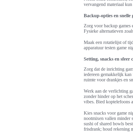
vervangend materiaal kun 
Backup-opties en snelle
Zorg voor backup games en
Fysieke alternatieven zoal
Maak een rotatielijst of ti
apparatuur testen game nig
Setting, snacks en sfeer 
Zorg dat de inrichting gam
iedereen gemakkelijk kan 
ruimte voor drankjes en sn
Werk aan de verlichting g
zonder hinder op het sche
vibes. Bied koptelefoons a
Kies snacks voor game nigh
nootmixen vallen minder sn
sushi of shared bowls bes
frisdrank; houd rekening m