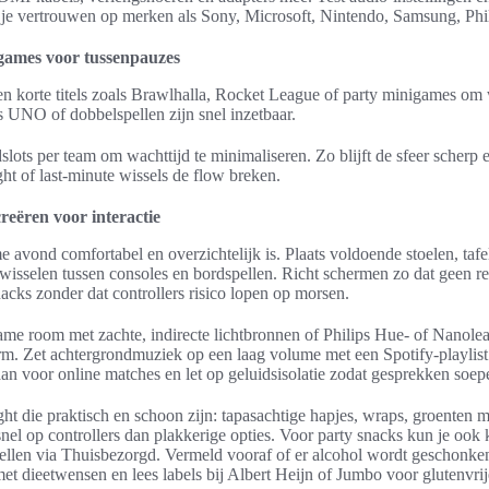
je vertrouwen op merken als Sony, Microsoft, Nintendo, Samsung, Phil
 games voor tussenpauzes
 korte titels zoals Brawlhalla, Rocket League of party minigames om 
s UNO of dobbelspellen zijn snel inzetbaar.
jdslots per team om wachttijd te minimaliseren. Zo blijft de sfeer scherp
ht of last-minute wissels de flow breken.
creëren voor interactie
e avond comfortabel en overzichtelijk is. Plaats voldoende stoelen, tafe
wisselen tussen consoles en bordspellen. Richt schermen zo dat geen re
acks zonder dat controllers risico lopen op morsen.
ame room met zachte, indirecte lichtbronnen of Philips Hue- of Nanolea
rm. Zet achtergrondmuziek op een laag volume met een Spotify-playlist
an voor online matches en let op geluidsisolatie zodat gesprekken soepe
t die praktisch en schoon zijn: tapasachtige hapjes, wraps, groenten me
el op controllers dan plakkerige opties. Voor party snacks kun je ook k
tellen via Thuisbezorgd. Vermeld vooraf of er alcohol wordt geschonke
et dieetwensen en lees labels bij Albert Heijn of Jumbo voor glutenvrij