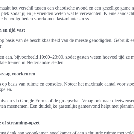
aakt het verschil tussen een chaotische avond en een gezellige game n
n plek zodat jij en je vrienden weten wat te verwachten. Kleine aandachtp
he benodigdheden voorkomen last-minute stress.
 en tijd vast
d op basis van de beschikbaarheid van de meeste genodigden. Gebruik
g.
ken aan, bijvoorbeeld 19:00–23:00, zodat gasten weten hoeveel tijd ze
 late treinen in Nederlandse steden.
 vraag voorkeuren
rs op basis van ruimte en consoles. Noteer het maximale aantal voor stoe
spelen.
niveau via Google Forms of de groepschat. Vraag ook naar dieetwensen,
raten meenemen. Een duidelijke gastenlijst gameavond helpt met planni
e of streaming-opzet
omst denk aan woonkamer, speelkamer of een gehuurde ruimte met vol