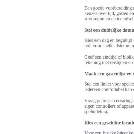
Een goede voorbereiding m
keuzes over tijd, gasten e
stroompunten en technisc
Stel een duidelijke datum
Kies een dag en begintij
poll voor snelle afstemmin
Geef een eindtijd of blok
rekening met reistijden en
Maak een gastenlijst en
Stel een limiet voor spele
iedereen comfortabel kan 
Vraag genres en ervarings
eigen controllers of appa
spelindeling.
Kies een geschikte locati
Voor een fysieke bijeenk