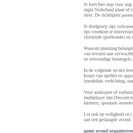
Je leert hier stap voor st
night Nederland plant of ee
sfeer. De richtlijnen pass
Je doelgroep zijn volwass
tips voorkom je misversta
vloeiende speelrondes en 
Waarom planning belangrijk
van tevoren aan verwachti
en eenvoudige huisregels z
In de volgende secties lee
keuze van spellen en appar
(meubilair, verlichting, sn
Voor aankopen of verhuur
multiplayer zijn Discord 
kleinere, spontane avonde
Let ook op veiligheid en c
aan een geslaagde avond.
game avond organiseren