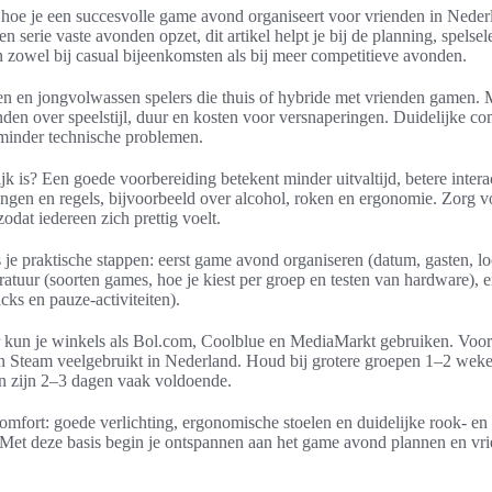
ap hoe je een succesvolle game avond organiseert voor vrienden in Neder
n serie vaste avonden opzet, dit artikel helpt je bij de planning, spelsel
en zowel bij casual bijeenkomsten als bij meer competitieve avonden.
en en jongvolwassen spelers die thuis of hybride met vrienden gamen.
nden over speelstijl, duur en kosten voor versnaperingen. Duidelijke c
minder technische problemen.
 is? Een goede voorbereiding betekent minder uitvaltijd, betere interac
ngen en regels, bijvoorbeeld over alcohol, roken en ergonomie. Zorg v
odat iedereen zich prettig voelt.
s je praktische stappen: eerst game avond organiseren (datum, gasten, lo
atuur (soorten games, hoe je kiest per groep en testen van hardware), en 
acks en pauze-activiteiten).
 kun je winkels als Bol.com, Coolblue en MediaMarkt gebruiken. Voo
en Steam veelgebruikt in Nederland. Houd bij grotere groepen 1–2 weke
n zijn 2–3 dagen vaak voldoende.
omfort: goede verlichting, ergonomische stoelen en duidelijke rook- en 
 Met deze basis begin je ontspannen aan het game avond plannen en vr