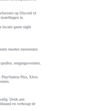
vésessies op Discord of
nstellingen in.
e locatie game night
t gasten moeten meenemen.
or spullen, omgangsvormen,
 PlayStation Plus, Xbox
rkomen.
 nodig. Denk aan
tilstand en verhoogt de