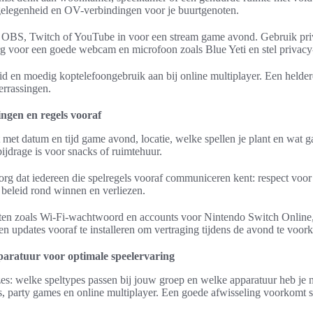
rgelegenheid en OV-verbindingen voor je buurtgenoten.
e OBS, Twitch of YouTube in voor een stream game avond. Gebruik pri
 voor een goede webcam en microfoon zoals Blue Yeti en stel privacy-i
id en moedig koptelefoongebruik aan bij online multiplayer. Een helder
rrassingen.
gen en regels vooraf
ht met datum en tijd game avond, locatie, welke spellen je plant en wa
ijdrage is voor snacks of ruimtehuur.
zorg dat iedereen die spelregels vooraf communiceren kent: respect vo
 beleid rond winnen en verliezen.
sten zoals Wi-Fi-wachtwoord en accounts voor Nintendo Switch Online,
en updates vooraf te installeren om vertraging tijdens de avond te voo
paratuur voor optimale speelervaring
zes: welke speltypes passen bij jouw groep en welke apparatuur heb je
, party games en online multiplayer. Een goede afwisseling voorkomt s