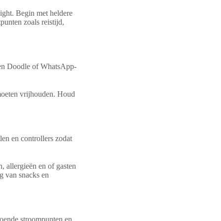
ight. Begin met heldere
unten zoals reistijd,
 een Doodle of WhatsApp-
 moeten vrijhouden. Houd
len en controllers zodat
 allergieën en of gasten
ng van snacks en
doende stroompunten en