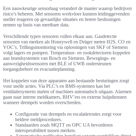
Een nauwkeurige sensorlaag verandert de manier waarop bedrijven
risico’s beheren. Met sensoren werkvloer kunnen leidinggevenden
sneller reageren op gevaarlijke situaties en betere beslissingen
nemen op basis van meetbare data.
Verschillende typen sensoren vullen elkaar aan. Gasdetectie
sensoren van merken als Honeywell en Dräger meten H2S, CO en
VOC’s. Trillingsmonitoring via oplossingen van SKF of Siemens
volgt lagers en pompen. Temperatuur- en rookdetectoren koppelen
aan brandsystemen van Bosch en Siemens. Bewegings- en
aanwezigheidssensoren met BLE of UWB ondersteunen
toegangsbeheer en evacuatieplanning.
Het koppelen van deze apparaten aan bestaande besturingen zorgt
voor snelle acties. Via PLC’s en BMS-systemen kan het
ventilatiesysteem starten of machines automatisch uitgaan. Alarmen
gaan naar interne meldkamers, BHV’ers en externe hulpdiensten
wanneer drempels worden overschreden.
Configuratie van drempels en escalatieroutes zorgt voor
heldere meldprocedures.
Standaarden zoals MQTT en OPC UA bevorderen
interoperabiliteit tussen merken.
Automatische notificaties bereiken verantwoordelijken direct