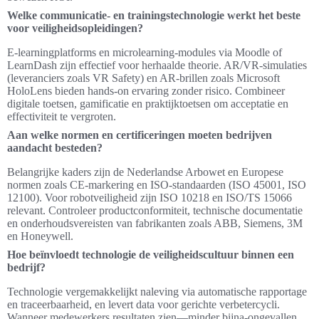
Welke communicatie- en trainingstechnologie werkt het beste
voor veiligheidsopleidingen?
E-learningplatforms en microlearning-modules via Moodle of
LearnDash zijn effectief voor herhaalde theorie. AR/VR-simulaties
(leveranciers zoals VR Safety) en AR-brillen zoals Microsoft
HoloLens bieden hands-on ervaring zonder risico. Combineer
digitale toetsen, gamificatie en praktijktoetsen om acceptatie en
effectiviteit te vergroten.
Aan welke normen en certificeringen moeten bedrijven
aandacht besteden?
Belangrijke kaders zijn de Nederlandse Arbowet en Europese
normen zoals CE-markering en ISO-standaarden (ISO 45001, ISO
12100). Voor robotveiligheid zijn ISO 10218 en ISO/TS 15066
relevant. Controleer productconformiteit, technische documentatie
en onderhoudsvereisten van fabrikanten zoals ABB, Siemens, 3M
en Honeywell.
Hoe beïnvloedt technologie de veiligheidscultuur binnen een
bedrijf?
Technologie vergemakkelijkt naleving via automatische rapportage
en traceerbaarheid, en levert data voor gerichte verbetercycli.
Wanneer medewerkers resultaten zien—minder bijna-ongevallen,