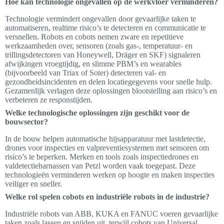
Hoe kan technologie ongevallen op de werkvloer verminderen?
Technologie vermindert ongevallen door gevaarlijke taken te
automatiseren, realtime risico’s te detecteren en communicatie te
versnellen. Robots en cobots nemen zware en repetitieve
werkzaamheden over, sensoren (zoals gas-, temperatuur- en
trillingsdetectoren van Honeywell, Dräger en SKF) signaleren
afwijkingen vroegtijdig, en slimme PBM’s en wearables
(bijvoorbeeld van Triax of Soter) detecteren val- en
gezondheidsincidenten en delen locatiegegevens voor snelle hulp.
Gezamenlijk verlagen deze oplossingen blootstelling aan risico’s en
verbeteren ze responstijden.
Welke technologische oplossingen zijn geschikt voor de
bouwsector?
In de bouw helpen automatische hijsapparatuur met lastdetectie,
drones voor inspecties en valpreventiesystemen met sensoren om
risico’s te beperken. Merken en tools zoals inspectiedrones en
valdetectieharnassen van Petzl worden vaak toegepast. Deze
technologieën verminderen werken op hoogte en maken inspecties
veiliger en sneller.
Welke rol spelen cobots en industriële robots in de industrie?
Industriële robots van ABB, KUKA en FANUC voeren gevaarlijke
taken zoals lassen en snijden uit, terwijl cobots van Universal