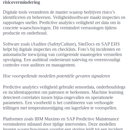
risicovermindering
Digitale tools veranderen de manier waarop bedrijven risico’s
identificeren en beheersen. Veiligheidssoftware maakt inspecties en
rapportages sneller. Predictive analytics veiligheid zet data om in
concrete waarschuwingen. Dit vermindert verrassingen tijdens
productie en onderhoud.
Software zoals iAuditor (SafetyCulture), SiteDocs en SAP EHS
helpt bij digitale inspecties en checklists. Foto’s bij incidenten en
automatische toewijzing van corrigerende maatregelen versnellen
opvolging. Een audittrail ondersteunt naleving en vereenvoudigt
controles voor auditors en management.
Hoe voorspellende modellen potentiële gevaren signaleren
Predictive analytics veiligheid gebruikt sensordata, onderhoudslogs
en incidentrapporten om patronen te herkennen. Machine learning
detecteert correlaties tussen bijna-ongevallen en operationele
parameters. Een voorbeeld is het combineren van verhoogde
trillingen met temperatuurstijging om lagerfalen te voorspellen.
Platformen zoals IBM Maximo en SAP Predictive Maintenance
verminderen stilstand door tijdige interventies. Deze modellen
leveren waarschuwingen voordat een storing leidt tot een incident.