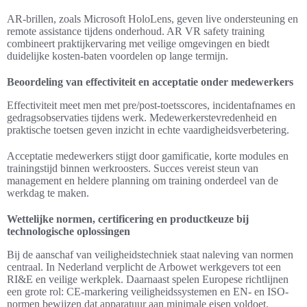
AR-brillen, zoals Microsoft HoloLens, geven live ondersteuning en
remote assistance tijdens onderhoud. AR VR safety training
combineert praktijkervaring met veilige omgevingen en biedt
duidelijke kosten-baten voordelen op lange termijn.
Beoordeling van effectiviteit en acceptatie onder medewerkers
Effectiviteit meet men met pre/post-toetsscores, incidentafnames en
gedragsobservaties tijdens werk. Medewerkerstevredenheid en
praktische toetsen geven inzicht in echte vaardigheidsverbetering.
Acceptatie medewerkers stijgt door gamificatie, korte modules en
trainingstijd binnen werkroosters. Succes vereist steun van
management en heldere planning om training onderdeel van de
werkdag te maken.
Wettelijke normen, certificering en productkeuze bij
technologische oplossingen
Bij de aanschaf van veiligheidstechniek staat naleving van normen
centraal. In Nederland verplicht de Arbowet werkgevers tot een
RI&E en veilige werkplek. Daarnaast spelen Europese richtlijnen
een grote rol: CE-markering veiligheidssystemen en EN- en ISO-
normen bewijzen dat apparatuur aan minimale eisen voldoet.