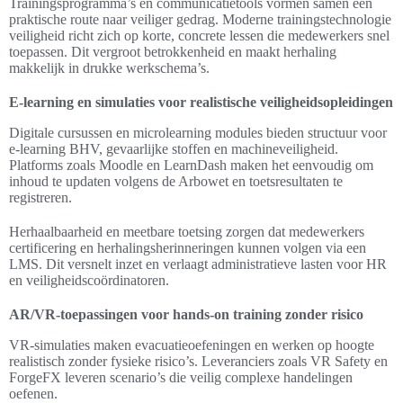
Trainingsprogramma’s en communicatietools vormen samen een
praktische route naar veiliger gedrag. Moderne trainingstechnologie
veiligheid richt zich op korte, concrete lessen die medewerkers snel
toepassen. Dit vergroot betrokkenheid en maakt herhaling
makkelijk in drukke werkschema’s.
E-learning en simulaties voor realistische veiligheidsopleidingen
Digitale cursussen en microlearning modules bieden structuur voor
e-learning BHV, gevaarlijke stoffen en machineveiligheid.
Platforms zoals Moodle en LearnDash maken het eenvoudig om
inhoud te updaten volgens de Arbowet en toetsresultaten te
registreren.
Herhaalbaarheid en meetbare toetsing zorgen dat medewerkers
certificering en herhalingsherinneringen kunnen volgen via een
LMS. Dit versnelt inzet en verlaagt administratieve lasten voor HR
en veiligheidscoördinatoren.
AR/VR-toepassingen voor hands-on training zonder risico
VR-simulaties maken evacuatieoefeningen en werken op hoogte
realistisch zonder fysieke risico’s. Leveranciers zoals VR Safety en
ForgeFX leveren scenario’s die veilig complexe handelingen
oefenen.