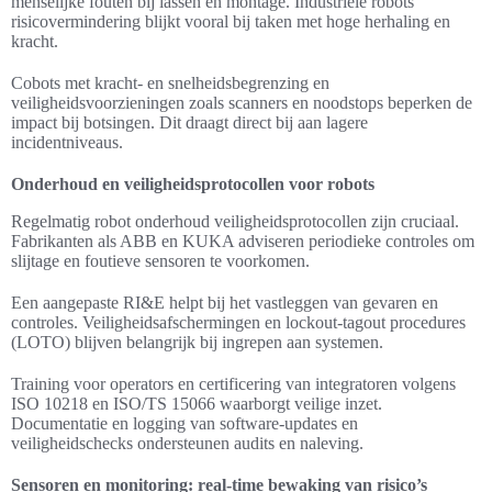
menselijke fouten bij lassen en montage. Industriële robots
risicovermindering blijkt vooral bij taken met hoge herhaling en
kracht.
Cobots met kracht- en snelheidsbegrenzing en
veiligheidsvoorzieningen zoals scanners en noodstops beperken de
impact bij botsingen. Dit draagt direct bij aan lagere
incidentniveaus.
Onderhoud en veiligheidsprotocollen voor robots
Regelmatig robot onderhoud veiligheidsprotocollen zijn cruciaal.
Fabrikanten als ABB en KUKA adviseren periodieke controles om
slijtage en foutieve sensoren te voorkomen.
Een aangepaste RI&E helpt bij het vastleggen van gevaren en
controles. Veiligheidsafschermingen en lockout-tagout procedures
(LOTO) blijven belangrijk bij ingrepen aan systemen.
Training voor operators en certificering van integratoren volgens
ISO 10218 en ISO/TS 15066 waarborgt veilige inzet.
Documentatie en logging van software-updates en
veiligheidschecks ondersteunen audits en naleving.
Sensoren en monitoring: real-time bewaking van risico’s