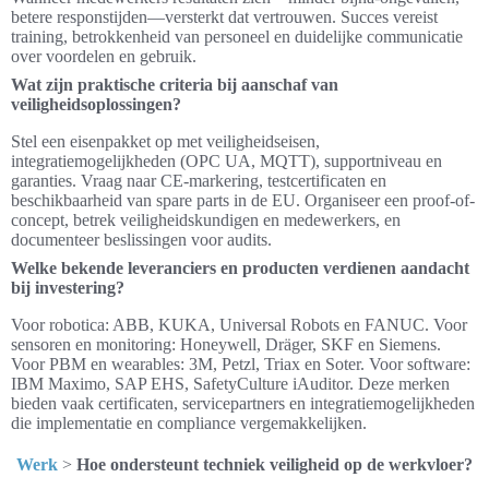
betere responstijden—versterkt dat vertrouwen. Succes vereist
training, betrokkenheid van personeel en duidelijke communicatie
over voordelen en gebruik.
Wat zijn praktische criteria bij aanschaf van
veiligheidsoplossingen?
Stel een eisenpakket op met veiligheidseisen,
integratiemogelijkheden (OPC UA, MQTT), supportniveau en
garanties. Vraag naar CE-markering, testcertificaten en
beschikbaarheid van spare parts in de EU. Organiseer een proof-of-
concept, betrek veiligheidskundigen en medewerkers, en
documenteer beslissingen voor audits.
Welke bekende leveranciers en producten verdienen aandacht
bij investering?
Voor robotica: ABB, KUKA, Universal Robots en FANUC. Voor
sensoren en monitoring: Honeywell, Dräger, SKF en Siemens.
Voor PBM en wearables: 3M, Petzl, Triax en Soter. Voor software:
IBM Maximo, SAP EHS, SafetyCulture iAuditor. Deze merken
bieden vaak certificaten, servicepartners en integratiemogelijkheden
die implementatie en compliance vergemakkelijken.
Werk
>
Hoe ondersteunt techniek veiligheid op de werkvloer?