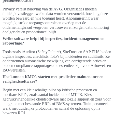
personeelslocatie?
Privacy vereist naleving van de AVG. Organisaties moeten
duidelijk vastleggen welke data worden verzameld, hoe lang deze
worden bewaard en wie toegang heeft. Anonimisering waar
mogelijk, strikte toegangscontrole en overleg met de
ondernemingsraad vergroten vertrouwen en zorgen dat monitoring
doelgericht en proportioneel blijft.
Welke software helpt bij inspecties, incidentmanagement en
rapportage?
Tools zoals iAuditor (SafetyCulture), SiteDocs en SAP EHS bieden
digitale inspecties, checklists, foto’s bij incidenten en audittrails. Ze
ondersteunen automatische toewijzing van corrigerende acties en
bieden compliance-rapportages die essentieel zijn voor Arbowet- en
ISO-vereisten.
Hoe kunnen KMO’s starten met predictive maintenance en
veiligheidssoftware?
Begin met een kleinschalige pilot op kritische processen en
meetbare KPI’s, zoals aantal incidenten of MTTR. Kies
gebruiksvriendelijke cloudsoftware met lokale support en zorg voor
integratie met bestaande ERP- of BMS-systemen. Train personeel,
werk met duidelijke protocollen en schaal de oplossing op na
bewezen ROI.