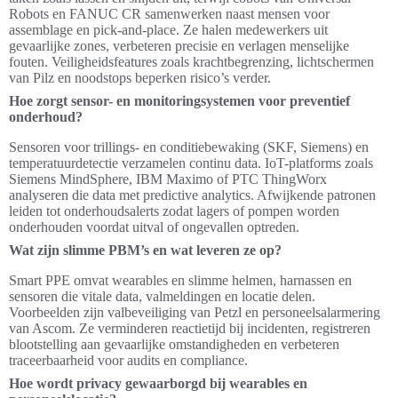
Robots en FANUC CR samenwerken naast mensen voor
assemblage en pick-and-place. Ze halen medewerkers uit
gevaarlijke zones, verbeteren precisie en verlagen menselijke
fouten. Veiligheidsfeatures zoals krachtbegrenzing, lichtschermen
van Pilz en noodstops beperken risico’s verder.
Hoe zorgt sensor- en monitoringsystemen voor preventief
onderhoud?
Sensoren voor trillings- en conditiebewaking (SKF, Siemens) en
temperatuurdetectie verzamelen continu data. IoT-platforms zoals
Siemens MindSphere, IBM Maximo of PTC ThingWorx
analyseren die data met predictive analytics. Afwijkende patronen
leiden tot onderhoudsalerts zodat lagers of pompen worden
onderhouden voordat uitval of ongevallen optreden.
Wat zijn slimme PBM’s en wat leveren ze op?
Smart PPE omvat wearables en slimme helmen, harnassen en
sensoren die vitale data, valmeldingen en locatie delen.
Voorbeelden zijn valbeveiliging van Petzl en personeelsalarmering
van Ascom. Ze verminderen reactietijd bij incidenten, registreren
blootstelling aan gevaarlijke omstandigheden en verbeteren
traceerbaarheid voor audits en compliance.
Hoe wordt privacy gewaarborgd bij wearables en