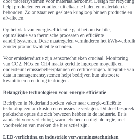
door traceersystemen voor materiaalherkomst. Design for recycling
helpt producten eenvoudiger uit elkaar te halen en materialen te
behouden. Zo ontstaat een gesloten kringloop binnen productie en
afvalketen.
Op het vlak van energie-efficiëntie gaat het om isolatie,
optimalisatie van thermische processen en efficiënte
aandrijfsystemen. Deze maatregelen verminderen het kWh-verbruik
zonder productkwaliteit te schaden.
Voor emissiereductie zijn sensortechnieken cruciaal. Monitoring
van CO2, NOx en CH4 maakt gerichte ingrepen mogelijk en
ondersteunt emissiebeheerplannen en certificeringen. Integratie van
data in managementsystemen helpt bedrijven hun uitstoot te
kwantificeren en terug te dringen.
Belangrijke technologieën voor energie-efficiëntie
Bedrijven in Nederland zoeken vaker naar energie-efficiënte
technologieën om kosten en emissies te verlagen. Dit deel bespreekt
praktische opties die zich bewezen hebben in de industrie. Er is
aandacht voor verlichting, warmtebeheer en digitale regie, met
voorbeelden van merken die hier actief zijn.
LED-verlichting en industriële verwarmingstechnieken