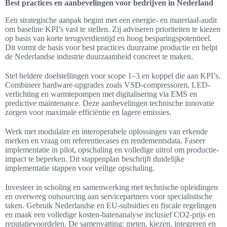
Best practices en aanbevelingen voor bedrijven in Nederland
Een strategische aanpak begint met een energie- en materiaal-audit
om baseline KPI’s vast te stellen. Zij adviseren prioriteiten te kiezen
op basis van korte terugverdientijd en hoog besparingspotentieel.
Dit vormt de basis voor best practices duurzame productie en helpt
de Nederlandse industrie duurzaamheid concreet te maken.
Stel heldere doelstellingen voor scope 1–3 en koppel die aan KPI’s.
Combineer hardware-upgrades zoals VSD-compressoren, LED-
verlichting en warmtepompen met digitalisering via EMS en
predictive maintenance. Deze aanbevelingen technische innovatie
zorgen voor maximale efficiëntie en lagere emissies.
Werk met modulaire en interoperabele oplossingen van erkende
merken en vraag om referentiecases en rendementsdata. Faseer
implementatie in pilot, opschaling en volledige uitrol om productie-
impact te beperken. Dit stappenplan beschrijft duidelijke
implementatie stappen voor veilige opschaling.
Investeer in scholing en samenwerking met technische opleidingen
en overweeg outsourcing aan servicepartners voor specialistische
taken. Gebruik Nederlandse en EU-subsidies en fiscale regelingen
en maak een volledige kosten-batenanalyse inclusief CO2-prijs en
reputatievoordelen. De samenvatting: meten, kiezen, integreren en