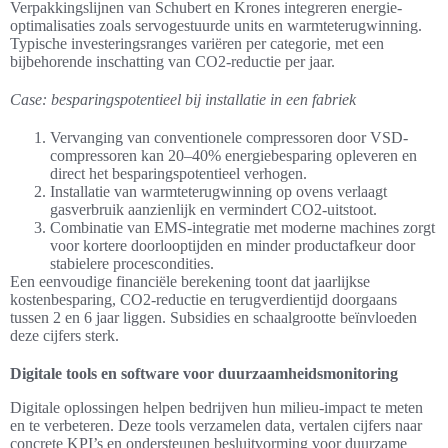
Verpakkingslijnen van Schubert en Krones integreren energie-
optimalisaties zoals servogestuurde units en warmteterugwinning.
Typische investeringsranges variëren per categorie, met een
bijbehorende inschatting van CO2-reductie per jaar.
Case: besparingspotentieel bij installatie in een fabriek
Vervanging van conventionele compressoren door VSD-
compressoren kan 20–40% energiebesparing opleveren en
direct het besparingspotentieel verhogen.
Installatie van warmteterugwinning op ovens verlaagt
gasverbruik aanzienlijk en vermindert CO2-uitstoot.
Combinatie van EMS-integratie met moderne machines zorgt
voor kortere doorlooptijden en minder productafkeur door
stabielere procescondities.
Een eenvoudige financiële berekening toont dat jaarlijkse
kostenbesparing, CO2-reductie en terugverdientijd doorgaans
tussen 2 en 6 jaar liggen. Subsidies en schaalgrootte beïnvloeden
deze cijfers sterk.
Digitale tools en software voor duurzaamheidsmonitoring
Digitale oplossingen helpen bedrijven hun milieu-impact te meten
en te verbeteren. Deze tools verzamelen data, vertalen cijfers naar
concrete KPI’s en ondersteunen besluitvorming voor duurzame