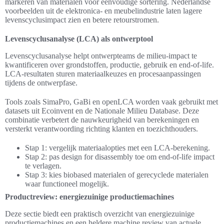
markeren van materialen voor eenvoudige sortering. Nederlandse
voorbeelden uit de elektronica- en meubelindustrie laten lagere
levenscyclusimpact zien en betere retourstromen.
Levenscyclusanalyse (LCA) als ontwerptool
Levenscyclusanalyse helpt ontwerpteams de milieu-impact te
kwantificeren over grondstoffen, productie, gebruik en end-of-life.
LCA-resultaten sturen materiaalkeuzes en procesaanpassingen
tijdens de ontwerpfase.
Tools zoals SimaPro, GaBi en openLCA worden vaak gebruikt met
datasets uit Ecoinvent en de Nationale Milieu Database. Deze
combinatie verbetert de nauwkeurigheid van berekeningen en
versterkt verantwoording richting klanten en toezichthouders.
Stap 1: vergelijk materiaalopties met een LCA-berekening.
Stap 2: pas design for disassembly toe om end-of-life impact
te verlagen.
Stap 3: kies biobased materialen of gerecyclede materialen
waar functioneel mogelijk.
Productreview: energiezuinige productiemachines
Deze sectie biedt een praktisch overzicht van energiezuinige
productiemachines en een heldere machine review van actuele