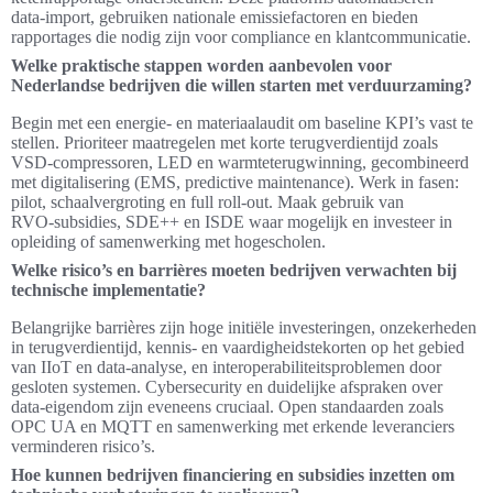
data‑import, gebruiken nationale emissiefactoren en bieden
rapportages die nodig zijn voor compliance en klantcommunicatie.
Welke praktische stappen worden aanbevolen voor
Nederlandse bedrijven die willen starten met verduurzaming?
Begin met een energie‑ en materiaalaudit om baseline KPI’s vast te
stellen. Prioriteer maatregelen met korte terugverdientijd zoals
VSD‑compressoren, LED en warmteterugwinning, gecombineerd
met digitalisering (EMS, predictive maintenance). Werk in fasen:
pilot, schaalvergroting en full roll‑out. Maak gebruik van
RVO‑subsidies, SDE++ en ISDE waar mogelijk en investeer in
opleiding of samenwerking met hogescholen.
Welke risico’s en barrières moeten bedrijven verwachten bij
technische implementatie?
Belangrijke barrières zijn hoge initiële investeringen, onzekerheden
in terugverdientijd, kennis- en vaardigheidstekorten op het gebied
van IIoT en data‑analyse, en interoperabiliteitsproblemen door
gesloten systemen. Cybersecurity en duidelijke afspraken over
data‑eigendom zijn eveneens cruciaal. Open standaarden zoals
OPC UA en MQTT en samenwerking met erkende leveranciers
verminderen risico’s.
Hoe kunnen bedrijven financiering en subsidies inzetten om