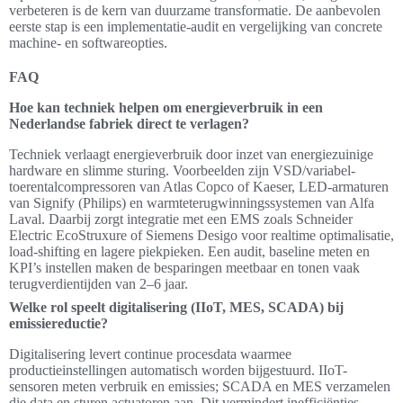
verbeteren is de kern van duurzame transformatie. De aanbevolen
eerste stap is een implementatie-audit en vergelijking van concrete
machine- en softwareopties.
FAQ
Hoe kan techniek helpen om energieverbruik in een
Nederlandse fabriek direct te verlagen?
Techniek verlaagt energieverbruik door inzet van energiezuinige
hardware en slimme sturing. Voorbeelden zijn VSD/variabel-
toerentalcompressoren van Atlas Copco of Kaeser, LED-armaturen
van Signify (Philips) en warmteterugwinningssystemen van Alfa
Laval. Daarbij zorgt integratie met een EMS zoals Schneider
Electric EcoStruxure of Siemens Desigo voor realtime optimalisatie,
load‑shifting en lagere piekpieken. Een audit, baseline meten en
KPI’s instellen maken de besparingen meetbaar en tonen vaak
terugverdientijden van 2–6 jaar.
Welke rol speelt digitalisering (IIoT, MES, SCADA) bij
emissiereductie?
Digitalisering levert continue procesdata waarmee
productieinstellingen automatisch worden bijgestuurd. IIoT-
sensoren meten verbruik en emissies; SCADA en MES verzamelen
die data en sturen actuatoren aan. Dit vermindert inefficiënties,