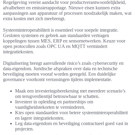
Regelgeving vereist aandacht voor productverantwoordelijkheid,
afvalbeheer en emissierapportage. Nieuwe eisen kunnen extra
aanpassingen aan apparatuur of processen noodzakelijk maken, wat
extra kosten met zich meebrengt.
Systeeminteroperabiliteit is essentieel voor soepele integratie.
Gesloten systemen en gebrek aan standaarden vertragen
koppelingen tussen MES, ERP en sensornetwerken. Keuze voor
open protocollen zoals OPC UA en MQTT vermindert
integratiekosten.
Digitalisering brengt aanvullende risico’s zoals cybersecurity en
data-eigendom. Juridische afspraken over data en technische
beveiliging moeten vooraf worden geregeld. Een duidelijke
governance voorkomt verrassingen tijdens implementatie.
Maak een investeringsberekening met meerdere scenario’s
om terugverdientijd betrouwbaar te schatten.
Investeer in opleiding en partnerships om
vaardigheidstekorten te verminderen.
Kies open standaarden voor betere systeeminteroperabiliteit
en lagere integratiekosten.
Leg data-eigendom en beveiliging contractueel goed vast in
projecten.