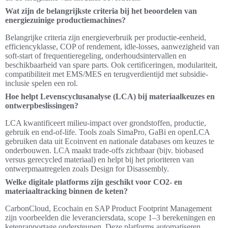
Wat zijn de belangrijkste criteria bij het beoordelen van
energiezuinige productiemachines?
Belangrijke criteria zijn energieverbruik per productie-eenheid,
efficiencyklasse, COP of rendement, idle‑losses, aanwezigheid van
soft‑start of frequentieregeling, onderhoudsintervallen en
beschikbaarheid van spare parts. Ook certificeringen, modulariteit,
compatibiliteit met EMS/MES en terugverdientijd met subsidie-
inclusie spelen een rol.
Hoe helpt Levenscyclusanalyse (LCA) bij materiaalkeuzes en
ontwerpbeslissingen?
LCA kwantificeert milieu-impact over grondstoffen, productie,
gebruik en end‑of‑life. Tools zoals SimaPro, GaBi en openLCA
gebruiken data uit Ecoinvent en nationale databases om keuzes te
onderbouwen. LCA maakt trade‑offs zichtbaar (bijv. biobased
versus gerecycled materiaal) en helpt bij het prioriteren van
ontwerpmaatregelen zoals Design for Disassembly.
Welke digitale platforms zijn geschikt voor CO2‑ en
materiaaltracking binnen de keten?
CarbonCloud, Ecochain en SAP Product Footprint Management
zijn voorbeelden die leveranciersdata, scope 1–3 berekeningen en
ketenrapportage ondersteunen. Deze platforms automatiseren