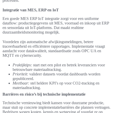
processen.
Integratie van MES, ERP en IoT
Een goede MES ERP IoT integratie zorgt voor een uniforme
dataflow: productiegegevens uit MES, voorraad en inkoop uit ERP
en sensordata uit IoT-platforms. Dat maakt realtime
duurzaamheidsmonitoring mogelijk.
Voordelen zijn automatische afwijkingsmeldingen, betere
traceerbaarheid en efficiëntere rapportages. Implementatie vraagt
aandacht voor datakwaliteit, standaardisatie zoals OPC UA en
MQTT en cybersecurity.
Praktijktips:
start met een pilot en betrek leveranciers voor
betrouwbare materiaaltracking.
Prioriteit:
valideer datasets voordat dashboards worden
gepubliceerd.
Meetbaar:
stel heldere KPI’s op voor CO2-tracking en
materiaaltracking.
Barrières en risico’s bij technische implementatie
Technische vernieuwing biedt kansen voor duurzame productie,
maar stuit op concrete implementatiebarrières die plannen vertragen.
Bedrijven wegen kosten, kennis en wetgeving af voordat ze op