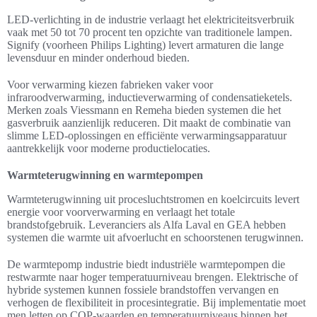
LED-verlichting in de industrie verlaagt het elektriciteitsverbruik
vaak met 50 tot 70 procent ten opzichte van traditionele lampen.
Signify (voorheen Philips Lighting) levert armaturen die lange
levensduur en minder onderhoud bieden.
Voor verwarming kiezen fabrieken vaker voor
infraroodverwarming, inductieverwarming of condensatieketels.
Merken zoals Viessmann en Remeha bieden systemen die het
gasverbruik aanzienlijk reduceren. Dit maakt de combinatie van
slimme LED-oplossingen en efficiënte verwarmingsapparatuur
aantrekkelijk voor moderne productielocaties.
Warmteterugwinning en warmtepompen
Warmteterugwinning uit procesluchtstromen en koelcircuits levert
energie voor voorverwarming en verlaagt het totale
brandstofgebruik. Leveranciers als Alfa Laval en GEA hebben
systemen die warmte uit afvoerlucht en schoorstenen terugwinnen.
De warmtepomp industrie biedt industriële warmtepompen die
restwarmte naar hoger temperatuurniveau brengen. Elektrische of
hybride systemen kunnen fossiele brandstoffen vervangen en
verhogen de flexibiliteit in procesintegratie. Bij implementatie moet
men letten op COP-waarden en temperatuurniveaus binnen het