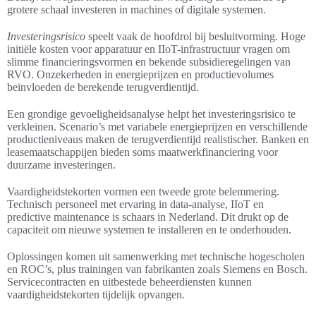
grotere schaal investeren in machines of digitale systemen.
Investeringsrisico
speelt vaak de hoofdrol bij besluitvorming. Hoge
initiële kosten voor apparatuur en IIoT-infrastructuur vragen om
slimme financieringsvormen en bekende subsidieregelingen van
RVO. Onzekerheden in energieprijzen en productievolumes
beïnvloeden de berekende terugverdientijd.
Een grondige gevoeligheidsanalyse helpt het investeringsrisico te
verkleinen. Scenario’s met variabele energieprijzen en verschillende
productieniveaus maken de terugverdientijd realistischer. Banken en
leasemaatschappijen bieden soms maatwerkfinanciering voor
duurzame investeringen.
Vaardigheidstekorten vormen een tweede grote belemmering.
Technisch personeel met ervaring in data-analyse, IIoT en
predictive maintenance is schaars in Nederland. Dit drukt op de
capaciteit om nieuwe systemen te installeren en te onderhouden.
Oplossingen komen uit samenwerking met technische hogescholen
en ROC’s, plus trainingen van fabrikanten zoals Siemens en Bosch.
Servicecontracten en uitbestede beheerdiensten kunnen
vaardigheidstekorten tijdelijk opvangen.