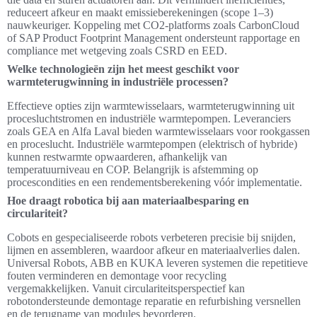
reduceert afkeur en maakt emissieberekeningen (scope 1–3)
nauwkeuriger. Koppeling met CO2-platforms zoals CarbonCloud
of SAP Product Footprint Management ondersteunt rapportage en
compliance met wetgeving zoals CSRD en EED.
Welke technologieën zijn het meest geschikt voor
warmteterugwinning in industriële processen?
Effectieve opties zijn warmtewisselaars, warmteterugwinning uit
procesluchtstromen en industriële warmtepompen. Leveranciers
zoals GEA en Alfa Laval bieden warmtewisselaars voor rookgassen
en proceslucht. Industriële warmtepompen (elektrisch of hybride)
kunnen restwarmte opwaarderen, afhankelijk van
temperatuurniveau en COP. Belangrijk is afstemming op
procescondities en een rendementsberekening vóór implementatie.
Hoe draagt robotica bij aan materiaalbesparing en
circulariteit?
Cobots en gespecialiseerde robots verbeteren precisie bij snijden,
lijmen en assembleren, waardoor afkeur en materiaalverlies dalen.
Universal Robots, ABB en KUKA leveren systemen die repetitieve
fouten verminderen en demontage voor recycling
vergemakkelijken. Vanuit circulariteitsperspectief kan
robotondersteunde demontage reparatie en refurbishing versnellen
en de terugname van modules bevorderen.