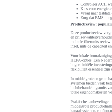
Controleer ACH werk
Kies voor energie-ef
Vraag naar testdata
Zorg dat BMS integr
Productreview: populair
Deze productreview vergel
en prijs-kwaliteitverhoudi
mobiele filterunits review 
inzet, mits de capaciteit e
Voor lokale bronafzuiging
HEPA-opties. Een Nederma
hogere initiële investerin
flexibiliteit essentieel zij
In middelgrote en grote ha
systemen bieden vaak bet
luchtbehandelingsunits va
totale eigendomskosten ver
Praktische aanbevelingen: 
middelgrote productiehall
kanaalsystemen, rooftop-un