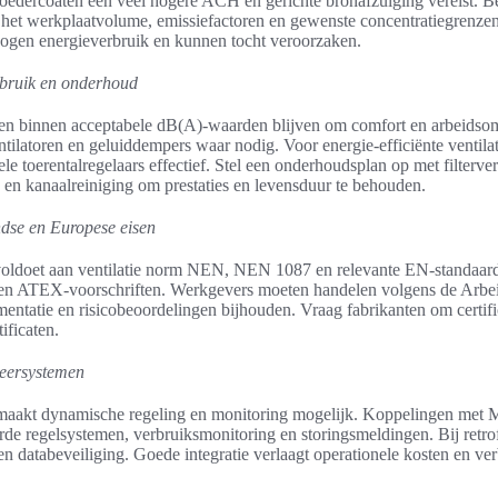
oedercoaten een veel hogere ACH en gerichte bronafzuiging vereist. 
et werkplaatvolume, emissiefactoren en gewenste concentratiegrenzen.
ogen energieverbruik en kunnen tocht veroorzaken.
rbruik en onderhoud
ten binnen acceptabele dB(A)-waarden blijven om comfort en arbeidso
ntilatoren en geluiddempers waar nodig. Voor energie-efficiënte ventila
 toerentalregelaars effectief. Stel een onderhoudsplan op met filterver
n en kanaalreiniging om prestaties en levensduur te behouden.
dse en Europese eisen
voldoet aan ventilatie norm NEN, NEN 1087 en relevante EN-standaarde
den ATEX-voorschriften. Werkgevers moeten handelen volgens de Arb
ntatie en risicobeoordelingen bijhouden. Vraag fabrikanten om certifi
tificaten.
eersystemen
e maakt dynamische regeling en monitoring mogelijk. Koppelingen m
e regelsystemen, verbruiksmonitoring en storingsmeldingen. Bij retro
 databeveiliging. Goede integratie verlaagt operationele kosten en ver