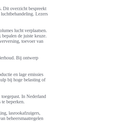
. Dit overzicht bespreekt
r luchtbehandeling. Lezers
volumes lucht verplaatsen.
k bepalen de juiste keuze.
verversing, toevoer van
derhoud. Bij ontwerp
ductie en lage emissies
lp bij hoge belasting of
 toegepast. In Nederland
 te beperken.
ing, lasrookafzuigers,
e van beheersmaatregelen