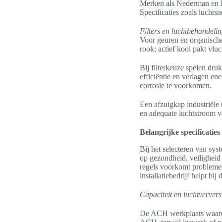
Merken als Nederman en B
Specificaties zoals luchtsne
Filters en luchtbehandeli
Voor geuren en organische 
rook; actief kool pakt vlu
Bij filterkeuze spelen dr
efficiëntie en verlagen e
corrosie te voorkomen.
Een afzuigkap industriële
en adequate luchtstroom v
Belangrijke specificaties
Bij het selecteren van sys
op gezondheid, veiligheid
regels voorkomt problemen 
installatiebedrijf helpt bij
Capaciteit en luchtverver
De ACH werkplaats waarde 