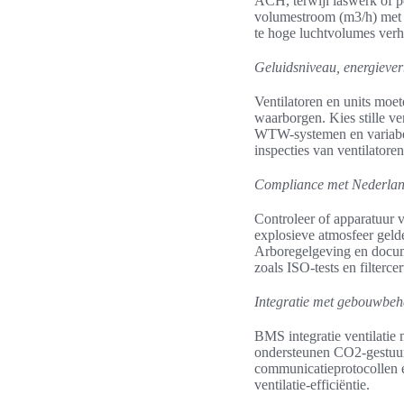
ACH, terwijl laswerk of p
volumestroom (m3/h) met h
te hoge luchtvolumes verh
Geluidsniveau, energieve
Ventilatoren en units moe
waarborgen. Kies stille ve
WTW-systemen en variabele
inspecties van ventilatore
Compliance met Nederlan
Controleer of apparatuur 
explosieve atmosfeer gel
Arboregelgeving en docume
zoals ISO-tests en filtercer
Integratie met gebouwbeh
BMS integratie ventilati
ondersteunen CO2-gestuurd
communicatieprotocollen en
ventilatie-efficiëntie.