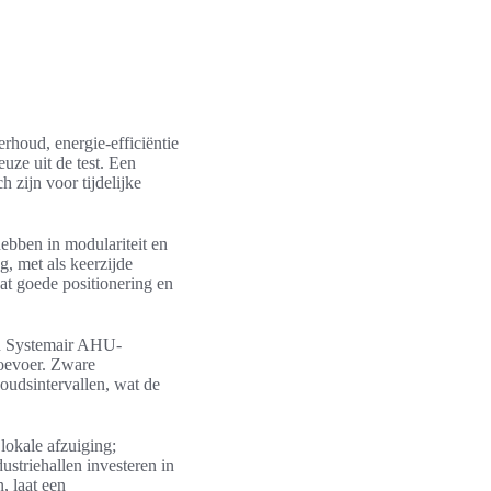
rhoud, energie-efficiëntie
uze uit de test. Een
h zijn voor tijdelijke
ebben in modulariteit en
, met als keerzijde
at goede positionering en
 en Systemair AHU-
toevoer. Zware
oudsintervallen, wat de
lokale afzuiging;
striehallen investeren in
, laat een