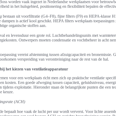
oss worden vaak ingezet in Nederlandse werkplaatsen voor betrouwbar
lheid in het hulsgebied, positionering en flexibiliteit bepalen de effectivi
ng
bestaan uit voorfiltratie (G4–F8), fijne filters (F9) en HEPA-klasse 
dampen is actief kool geschikt. HEPA filters werkplaats toepassingen zij
chtige organische stoffen aan.
ukval en levensduur een grote rol. Luchtbehandelingsunits met warmtet
nergiekosten. Ontwerpers moeten condensatie en vochtbeheer in acht n
 toepassing vereist afstemming tussen afzuigcapaciteit en bronemissie.
oorkomen verspreiding van verontreiniging naar de rest van de hal.
 bij het kiezen van ventilatieapparatuur
temen voor een werkplaats richt men zich op praktische ventilatie specif
 en kosten. Een goede afweging tussen capaciteit, geluidsniveau, energ
tijdens exploitatie. Hieronder staan de belangrijkste punten die een t
 de keuze.
singsrate (ACH)
bepaalt hoe vaak de lucht per uur wordt ververst. Voor lichte assembl