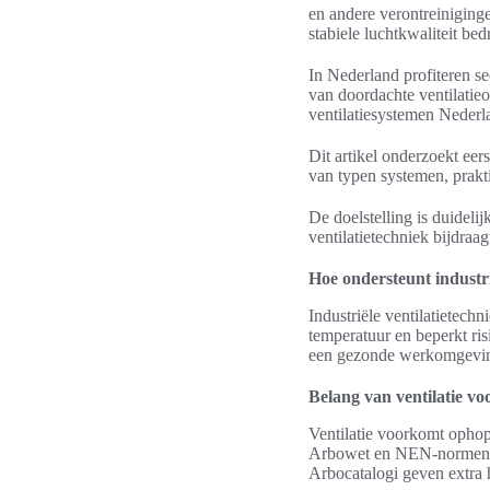
en andere verontreiniginge
stabiele luchtkwaliteit bedr
In Nederland profiteren s
van doordachte ventilatie
ventilatiesystemen Nederla
Dit artikel onderzoekt eer
van typen systemen, prakt
De doelstelling is duideli
ventilatietechniek bijdraag
Hoe ondersteunt industri
Industriële ventilatietechn
temperatuur en beperkt r
een gezonde werkomgeving
Belang van ventilatie vo
Ventilatie voorkomt opho
Arbowet en NEN-normen ri
Arbocatalogi geven extra h