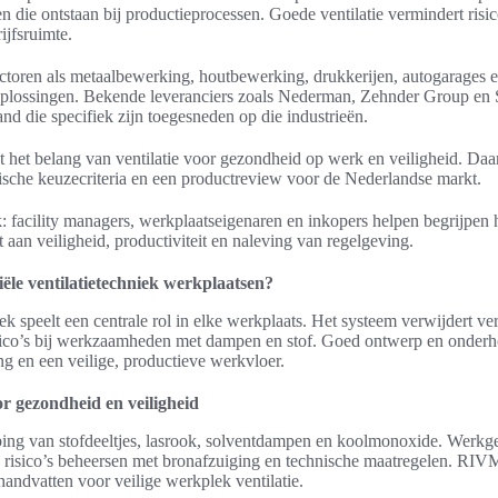
n die ontstaan bij productieprocessen. Goede ventilatie vermindert risic
ijfsruimte.
ectoren als metaalbewerking, houtbewerking, drukkerijen, autogarages e
oplossingen. Bekende leveranciers zoals Nederman, Zehnder Group en 
nd die specifiek zijn toegesneden op die industrieën.
st het belang van ventilatie voor gezondheid op werk en veiligheid. Daa
ische keuzecriteria en een productreview voor de Nederlandse markt.
jk: facility managers, werkplaatseigenaren en inkopers helpen begrijpen 
t aan veiligheid, productiviteit en naleving van regelgeving.
ële ventilatietechniek werkplaatsen?
iek speelt een centrale rol in elke werkplaats. Het systeem verwijdert ve
isico’s bij werkzaamheden met dampen en stof. Goed ontwerp en onder
 en een veilige, productieve werkvloer.
or gezondheid en veiligheid
ping van stofdeeltjes, lasrook, solventdampen en koolmonoxide. Werkg
sico’s beheersen met bronafzuiging en technische maatregelen. RIVM-r
andvatten voor veilige werkplek ventilatie.