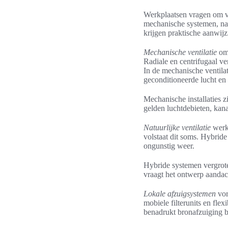
Werkplaatsen vragen om ver
mechanische systemen, natu
krijgen praktische aanwij
Mechanische ventilatie
omv
Radiale en centrifugaal ve
In de mechanische ventila
geconditioneerde lucht en 
Mechanische installaties 
gelden luchtdebieten, kana
Natuurlijke ventilatie
werkt
volstaat dit soms. Hybrid
ongunstig weer.
Hybride systemen vergrote
vraagt het ontwerp aandac
Lokale afzuigsystemen
vor
mobiele filterunits en fle
benadrukt bronafzuiging b