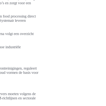
o’s en zorgt voor een
n food processing direct
Systemair leveren
rna volgt een overzicht
hoe industriële
rontreinigingen, reguleert
houd vormen de basis voor
evers moeten volgens de
ichtlijnen en sectorale