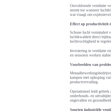
Onvoldoende ventilatie ve
neemt toe wanneer luchtkw
wat vraagt om explosieveil
Effect op productivitei
Schone lucht vermindert ve
luchtkwaliteit direct bijd
luchtvochtigheid te regel
Investering in ventilatie 
en sensoren werken stabie
Voorbeelden van problem
Metaalbewerkingsbedrijven
kampen met ophoping van f
productvervuiling.
Operationeel leidt gebrek 
onderhouds- en uitvaltijde
ongevallen en gezondheidsk
Soorten industriële vent