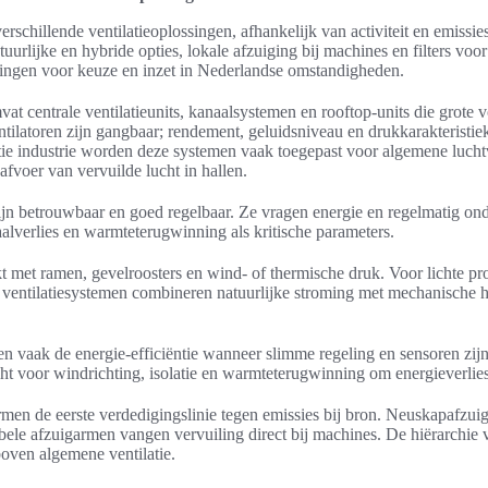
schillende ventilatieoplossingen, afhankelijk van activiteit en emissies
urlijke en hybride opties, lokale afzuiging bij machines en filters voo
zingen voor keuze en inzet in Nederlandse omstandigheden.
at centrale ventilatieunits, kanaalsystemen en rooftop-units die grote 
ntilatoren zijn gangbaar; rendement, geluidsniveau en drukkarakteristie
tie industrie worden deze systemen vaak toegepast voor algemene lucht
afvoer van vervuilde lucht in hallen.
zijn betrouwbaar en goed regelbaar. Ze vragen energie en regelmatig on
alverlies en warmteterugwinning als kritische parameters.
 met ramen, gevelroosters en wind- of thermische druk. Voor lichte pro
e ventilatiesystemen combineren natuurlijke stroming met mechanische hu
n vaak de energie-efficiëntie wanneer slimme regeling en sensoren zijn
ht voor windrichting, isolatie en warmteterugwinning om energieverlies
men de eerste verdedigingslinie tegen emissies bij bron. Neuskapafzuig
xibele afzuigarmen vangen vervuiling direct bij machines. De hiërarchi
oven algemene ventilatie.