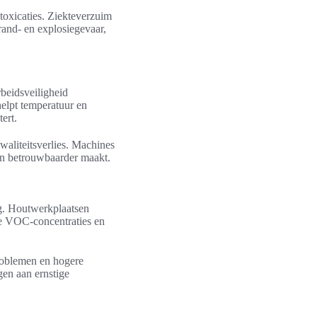
toxicaties. Ziekteverzuim
rand- en explosiegevaar,
rbeidsveiligheid
helpt temperatuur en
ert.
kwaliteitsverlies. Machines
sen betrouwbaarder maakt.
ng. Houtwerkplaatsen
re VOC-concentraties en
problemen en hogere
gen aan ernstige