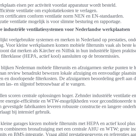
plaats eisen per activiteit voordat apparatuur wordt besteld.
ficiënte ventilatie om exploitatiekosten te verlagen.
 en certificaten conform ventilatie norm NEN en EN-standaarden.
atie ventilatie mogelijk is voor slimme besturing en rapportage.
e industriële ventilatiesystemen voor Nederlandse werkplaatsen
ijkt veelgebruikte systemen en merken in Nederland op prestaties, onde
ng. Voor kleine werkplaatsen komen mobiele filterunits vaak als beste ke
toont dat merken als Kärcher en Nilfisk in hun industriële lijnen praktisc
n filterklasse (HEPA, actief kool) aansluiten op de bronemissies.
 blijken Nederman mobiele filterunits en afzuigarmen sterke punten te h
n review benadrukt bewezen lokale afzuiging en eenvoudige plaatsing
gen en doorlopende filterkosten. De afzuigarmen beoordeling geeft aan d
n om las- en slijpstof betrouwbaar af te vangen.
llen scoren centrale oplossingen hoger. Zehnder industriële ventilatie
ere energie-efficiëntie en WTW-mogelijkheden voor geconditioneerde 
n gevestigde fabrikanten leveren robuuste constructie en langere onderh
laagt bij intensief gebruik.
kleine garages kiezen mobiele filterunits met HEPA en actief kool plus 
en combineren bronafzuiging met een centrale AHU en WTW; grote indu
its en BMS-integratie. Vraag altijd prestatiegegevens en referenties aan