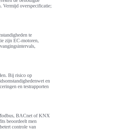
Bereken de benodigde
 Vermijd overspecificatie;
mstandigheden te
tie zijn EC-motoren,
vangingsintervals,
n. Bij risico op
eidsomstandighedenwet en
ceringen en testrapporten
et Modbus, BACnet of KNX
fits beoordeelt men
betert controle van