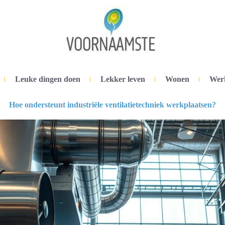
Leuke dingen doen
Lekker leven
Wonen
Wer
Hoe ondersteunt industriële ventilatietechniek werkplaatsen?