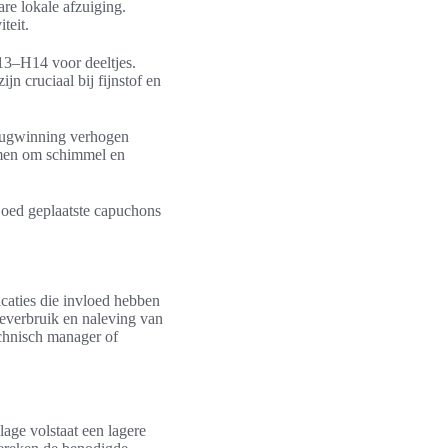
e lokale afzuiging.
teit.
H13–H14 voor deeltjes.
n cruciaal bij fijnstof en
erugwinning verhogen
emen om schimmel en
 Goed geplaatste capuchons
icaties die invloed hebben
ieverbruik en naleving van
echnisch manager of
age volstaat een lagere