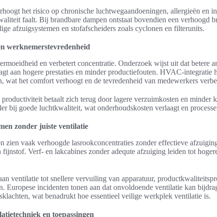
rhoogt het risico op chronische luchtwegaandoeningen, allergieën en in
aliteit faalt. Bij brandbare dampen ontstaat bovendien een verhoogd b
ige afzuigsystemen en stofafscheiders zoals cyclonen en filterunits.
t en werknemerstevredenheid
rmoeidheid en verbetert concentratie. Onderzoek wijst uit dat betere a
raagt aan hogere prestaties en minder productiefouten. HVAC-integratie 
en, wat het comfort verhoogt en de tevredenheid van medewerkers verbet
en productiviteit betaalt zich terug door lagere verzuimkosten en minder 
ler bij goede luchtkwaliteit, wat onderhoudskosten verlaagt en proces
en zonder juiste ventilatie
 zien vaak verhoogde lasrookconcentraties zonder effectieve afzuigi
ijnstof. Verf- en lakcabines zonder adequte afzuiging leiden tot hoge
aan ventilatie tot snellere vervuiling van apparatuur, productkwaliteits
n. Europese incidenten tonen aan dat onvoldoende ventilatie kan bijdra
lachten, wat benadrukt hoe essentieel veilige werkplek ventilatie is.
ilatietechniek en toepassingen