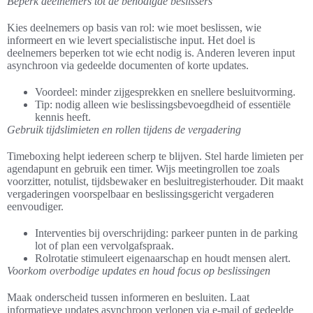
Beperk deelnemers tot de benodigde beslissers
Kies deelnemers op basis van rol: wie moet beslissen, wie
informeert en wie levert specialistische input. Het doel is
deelnemers beperken tot wie echt nodig is. Anderen leveren input
asynchroon via gedeelde documenten of korte updates.
Voordeel: minder zijgesprekken en snellere besluitvorming.
Tip: nodig alleen wie beslissingsbevoegdheid of essentiële
kennis heeft.
Gebruik tijdslimieten en rollen tijdens de vergadering
Timeboxing helpt iedereen scherp te blijven. Stel harde limieten per
agendapunt en gebruik een timer. Wijs meetingrollen toe zoals
voorzitter, notulist, tijdsbewaker en besluitregisterhouder. Dit maakt
vergaderingen voorspelbaar en beslissingsgericht vergaderen
eenvoudiger.
Interventies bij overschrijding: parkeer punten in de parking
lot of plan een vervolgafspraak.
Rolrotatie stimuleert eigenaarschap en houdt mensen alert.
Voorkom overbodige updates en houd focus op beslissingen
Maak onderscheid tussen informeren en besluiten. Laat
informatieve updates asynchroon verlopen via e-mail of gedeelde