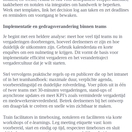
taakbeheer en notulen via integraties om handwerk te beperken.
Werk met templates, link het decision log aan taken en zet deadlines
en reminders om voortgang te bewaken.
Implementatie en gedragsverandering binnen teams
Je begint met een heldere analyse: meet hoe veel tijd teams nu in
vergaderingen doorbrengen, hoeveel deelnemers er zijn en hoe
duidelijk de uitkomsten zijn. Gebruik kalenderdata en korte
enquêtes om een nulmeting te krijgen. Dit vormt de basis voor
implementatie efficiënt vergaderen en het verandertraject
vergadercultuur dat je wilt starten.
Stel vervolgens praktische regels op en publiceer die op het intranet
of in het teamhandboek: maximale duur, verplichte agenda,
voorbereidingstijd en duidelijke rolverdeling. Voer pilots uit in één
of twee teams met 30-minuten vergaderingen, stand-ups of
asynchrone updates en meet KPI’s zoals verminderde vergadertijd
en medewerkerstevredenheid. Betrek deelnemers bij het ontwerp
om draagvlak te creëren en snelle wins zichtbaar te maken.
Train facilitators in timeboxing, notuleren en faciliteren via korte
workshops of e-learnings. Leg meeting etiquette vast: kom
voorbereid, start en eindig op tijd, respecteer timeboxes en sluit