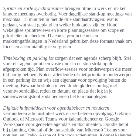
Sprints en korte synchronisaties
brengen ritme in werk en maken
langere meetings overbodig. Voer dagelijkse stand-up meetings van
maximaal 15 minuten in met de drie standaardvragen: wat is
gedaan, wat staat gepland en welke blokkades zijn er. Houd
wekelijkse sprintreviews en korte planningssessies om scope en
prioriteiten te checken. IT-teams, productteams en
marketingafdelingen in Nederland gebruiken deze formats vaak om
focus en accountability te vergroten.
Timeboxing en parking lot
zorgen dat een agenda scherp blijft. Stel
voor elk agendapunt een vaste duur in en stop strikt op de
afgesproken tijd. Plan overflow-sessies voor onderwerpen die meer
tijd nodig hebben. Noteer afleidende of niet-prioritaire onderwerpen
in een parking lot en wijs een eigenaar voor opvolging buiten de
meeting. Bewaar besluiten in een duidelijk decision log met
verantwoordelijke, reden en datum, en plaats dat log in je
samenwerkingstool zodat iedereen het kan raadplegen.
Digitale hulpmiddelen voor agendabeheer en notuleren
verminderen administratief werk en verbeteren opvolging. Gebruik
Outlook of Microsoft Teams voor kalenderbeheer en Google
Workspace voor gedeelde agenda’s en documenten. Doodle helpt
bij planning, Otter.ai of de transcriptie van Microsoft Teams voor
notulen, en Trello, Asana of Jira voor actiepunten. Koppel kalender,