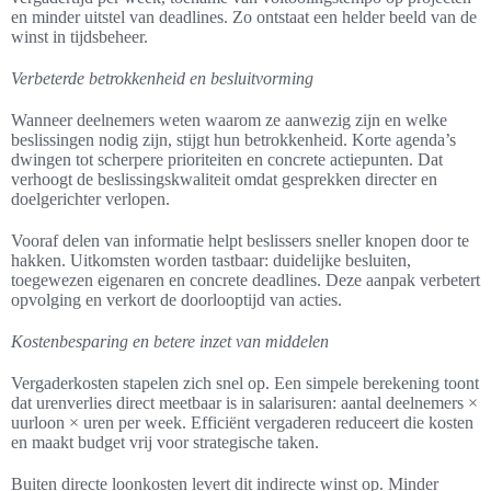
en minder uitstel van deadlines. Zo ontstaat een helder beeld van de
winst in tijdsbeheer.
Verbeterde betrokkenheid en besluitvorming
Wanneer deelnemers weten waarom ze aanwezig zijn en welke
beslissingen nodig zijn, stijgt hun betrokkenheid. Korte agenda’s
dwingen tot scherpere prioriteiten en concrete actiepunten. Dat
verhoogt de beslissingskwaliteit omdat gesprekken directer en
doelgerichter verlopen.
Vooraf delen van informatie helpt beslissers sneller knopen door te
hakken. Uitkomsten worden tastbaar: duidelijke besluiten,
toegewezen eigenaren en concrete deadlines. Deze aanpak verbetert
opvolging en verkort de doorlooptijd van acties.
Kostenbesparing en betere inzet van middelen
Vergaderkosten stapelen zich snel op. Een simpele berekening toont
dat urenverlies direct meetbaar is in salarisuren: aantal deelnemers ×
uurloon × uren per week. Efficiënt vergaderen reduceert die kosten
en maakt budget vrij voor strategische taken.
Buiten directe loonkosten levert dit indirecte winst op. Minder