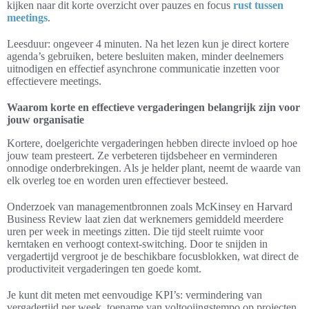
kijken naar dit korte overzicht over pauzes en focus
rust tussen
meetings
.
Leesduur: ongeveer 4 minuten. Na het lezen kun je direct kortere
agenda’s gebruiken, betere besluiten maken, minder deelnemers
uitnodigen en effectief asynchrone communicatie inzetten voor
effectievere meetings.
Waarom korte en effectieve vergaderingen belangrijk zijn voor
jouw organisatie
Kortere, doelgerichte vergaderingen hebben directe invloed op hoe
jouw team presteert. Ze verbeteren tijdsbeheer en verminderen
onnodige onderbrekingen. Als je helder plant, neemt de waarde van
elk overleg toe en worden uren effectiever besteed.
Onderzoek van managementbronnen zoals McKinsey en Harvard
Business Review laat zien dat werknemers gemiddeld meerdere
uren per week in meetings zitten. Die tijd steelt ruimte voor
kerntaken en verhoogt context-switching. Door te snijden in
vergadertijd vergroot je de beschikbare focusblokken, wat direct de
productiviteit vergaderingen ten goede komt.
Je kunt dit meten met eenvoudige KPI’s: vermindering van
vergadertijd per week, toename van voltooiingstempo op projecten