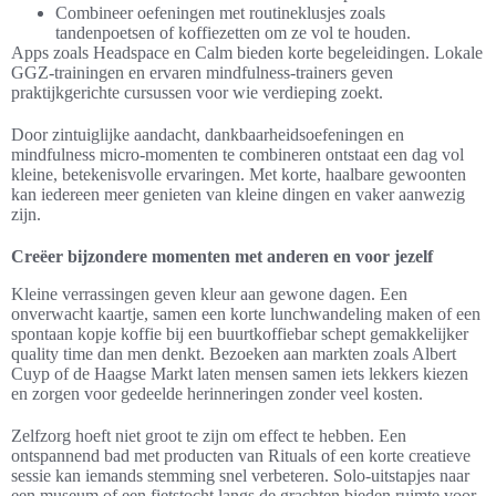
Combineer oefeningen met routineklusjes zoals
tandenpoetsen of koffiezetten om ze vol te houden.
Apps zoals Headspace en Calm bieden korte begeleidingen. Lokale
GGZ-trainingen en ervaren mindfulness-trainers geven
praktijkgerichte cursussen voor wie verdieping zoekt.
Door zintuiglijke aandacht, dankbaarheidsoefeningen en
mindfulness micro-momenten te combineren ontstaat een dag vol
kleine, betekenisvolle ervaringen. Met korte, haalbare gewoonten
kan iedereen meer genieten van kleine dingen en vaker aanwezig
zijn.
Creëer bijzondere momenten met anderen en voor jezelf
Kleine verrassingen geven kleur aan gewone dagen. Een
onverwacht kaartje, samen een korte lunchwandeling maken of een
spontaan kopje koffie bij een buurtkoffiebar schept gemakkelijker
quality time dan men denkt. Bezoeken aan markten zoals Albert
Cuyp of de Haagse Markt laten mensen samen iets lekkers kiezen
en zorgen voor gedeelde herinneringen zonder veel kosten.
Zelfzorg hoeft niet groot te zijn om effect te hebben. Een
ontspannend bad met producten van Rituals of een korte creatieve
sessie kan iemands stemming snel verbeteren. Solo-uitstapjes naar
een museum of een fietstocht langs de grachten bieden ruimte voor