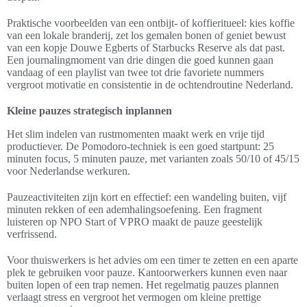
Praktische voorbeelden van een ontbijt- of koffieritueel: kies koffie
van een lokale branderij, zet los gemalen bonen of geniet bewust
van een kopje Douwe Egberts of Starbucks Reserve als dat past.
Een journalingmoment van drie dingen die goed kunnen gaan
vandaag of een playlist van twee tot drie favoriete nummers
vergroot motivatie en consistentie in de ochtendroutine Nederland.
Kleine pauzes strategisch inplannen
Het slim indelen van rustmomenten maakt werk en vrije tijd
productiever. De Pomodoro-techniek is een goed startpunt: 25
minuten focus, 5 minuten pauze, met varianten zoals 50/10 of 45/15
voor Nederlandse werkuren.
Pauzeactiviteiten zijn kort en effectief: een wandeling buiten, vijf
minuten rekken of een ademhalingsoefening. Een fragment
luisteren op NPO Start of VPRO maakt de pauze geestelijk
verfrissend.
Voor thuiswerkers is het advies om een timer te zetten en een aparte
plek te gebruiken voor pauze. Kantoorwerkers kunnen even naar
buiten lopen of een trap nemen. Het regelmatig pauzes plannen
verlaagt stress en vergroot het vermogen om kleine prettige