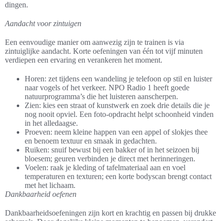
dingen.
Aandacht voor zintuigen
Een eenvoudige manier om aanwezig zijn te trainen is via
zintuiglijke aandacht. Korte oefeningen van één tot vijf minuten
verdiepen een ervaring en verankeren het moment.
Horen: zet tijdens een wandeling je telefoon op stil en luister
naar vogels of het verkeer. NPO Radio 1 heeft goede
natuurprogramma’s die het luisteren aanscherpen.
Zien: kies een straat of kunstwerk en zoek drie details die je
nog nooit opviel. Een foto-opdracht helpt schoonheid vinden
in het alledaagse.
Proeven: neem kleine happen van een appel of slokjes thee
en benoem textuur en smaak in gedachten.
Ruiken: snuif bewust bij een bakker of in het seizoen bij
bloesem; geuren verbinden je direct met herinneringen.
Voelen: raak je kleding of tafelmateriaal aan en voel
temperaturen en texturen; een korte bodyscan brengt contact
met het lichaam.
Dankbaarheid oefenen
Dankbaarheidsoefeningen zijn kort en krachtig en passen bij drukke