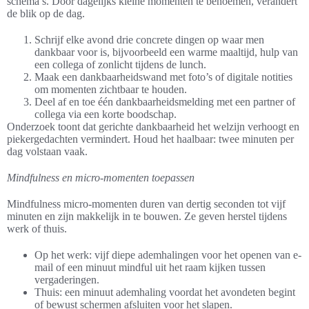
schema’s. Door dagelijks kleine momenten te benoemen, verandert
de blik op de dag.
Schrijf elke avond drie concrete dingen op waar men
dankbaar voor is, bijvoorbeeld een warme maaltijd, hulp van
een collega of zonlicht tijdens de lunch.
Maak een dankbaarheidswand met foto’s of digitale notities
om momenten zichtbaar te houden.
Deel af en toe één dankbaarheidsmelding met een partner of
collega via een korte boodschap.
Onderzoek toont dat gerichte dankbaarheid het welzijn verhoogt en
piekergedachten vermindert. Houd het haalbaar: twee minuten per
dag volstaan vaak.
Mindfulness en micro-momenten toepassen
Mindfulness micro-momenten duren van dertig seconden tot vijf
minuten en zijn makkelijk in te bouwen. Ze geven herstel tijdens
werk of thuis.
Op het werk: vijf diepe ademhalingen voor het openen van e-
mail of een minuut mindful uit het raam kijken tussen
vergaderingen.
Thuis: een minuut ademhaling voordat het avondeten begint
of bewust schermen afsluiten voor het slapen.