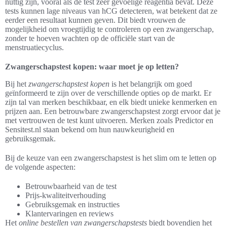
nuttig zijn, vooral als de test zeer gevoelige reagentia bevat. Deze
tests kunnen lage niveaus van hCG detecteren, wat betekent dat ze
eerder een resultaat kunnen geven. Dit biedt vrouwen de
mogelijkheid om vroegtijdig te controleren op een zwangerschap,
zonder te hoeven wachten op de officiële start van de
menstruatiecyclus.
Zwangerschapstest kopen: waar moet je op letten?
Bij het
zwangerschapstest kopen
is het belangrijk om goed
geïnformeerd te zijn over de verschillende opties op de markt. Er
zijn tal van merken beschikbaar, en elk biedt unieke kenmerken en
prijzen aan. Een betrouwbare zwangerschapstest zorgt ervoor dat je
met vertrouwen de test kunt uitvoeren. Merken zoals Predictor en
Sensitest.nl staan bekend om hun nauwkeurigheid en
gebruiksgemak.
Bij de keuze van een zwangerschapstest is het slim om te letten op
de volgende aspecten:
Betrouwbaarheid van de test
Prijs-kwaliteitverhouding
Gebruiksgemak en instructies
Klantervaringen en reviews
Het
online bestellen van zwangerschapstests
biedt bovendien het