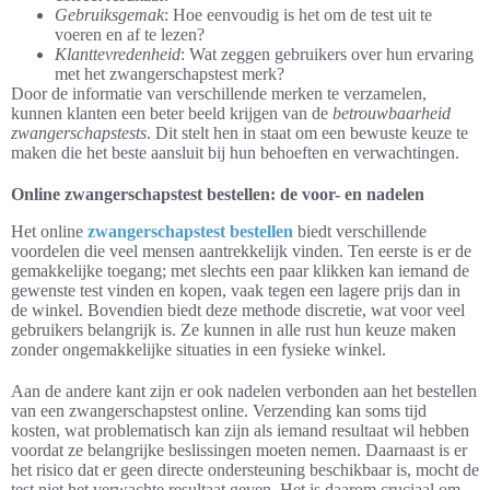
Gebruiksgemak
: Hoe eenvoudig is het om de test uit te
voeren en af te lezen?
Klanttevredenheid
: Wat zeggen gebruikers over hun ervaring
met het zwangerschapstest merk?
Door de informatie van verschillende merken te verzamelen,
kunnen klanten een beter beeld krijgen van de
betrouwbaarheid
zwangerschapstests
. Dit stelt hen in staat om een bewuste keuze te
maken die het beste aansluit bij hun behoeften en verwachtingen.
Online zwangerschapstest bestellen: de voor- en nadelen
Het online
zwangerschapstest bestellen
biedt verschillende
voordelen die veel mensen aantrekkelijk vinden. Ten eerste is er de
gemakkelijke toegang; met slechts een paar klikken kan iemand de
gewenste test vinden en kopen, vaak tegen een lagere prijs dan in
de winkel. Bovendien biedt deze methode discretie, wat voor veel
gebruikers belangrijk is. Ze kunnen in alle rust hun keuze maken
zonder ongemakkelijke situaties in een fysieke winkel.
Aan de andere kant zijn er ook nadelen verbonden aan het bestellen
van een zwangerschapstest online. Verzending kan soms tijd
kosten, wat problematisch kan zijn als iemand resultaat wil hebben
voordat ze belangrijke beslissingen moeten nemen. Daarnaast is er
het risico dat er geen directe ondersteuning beschikbaar is, mocht de
test niet het verwachte resultaat geven. Het is daarom cruciaal om