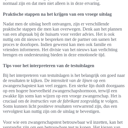
normaal zijn en dat men niet alleen is in deze ervaring.
Praktische stappen na het krijgen van een vroege uitslag
Nadat men de uitslag heeft ontvangen, zijn er verschillende
praktische stappen die men kan overwegen. Denk aan het plannen
van een afspraak bij de huisarts voor verder advies. Het is ook
nuttig om dit nieuws te bespreken met de partner om samen het
proces te doorlopen. Indien gewenst kan men ook familie en
vrienden informeren. Het divisie van het nieuws kan verlichting
brengen en ondersteuning bieden in deze emotionele tijd.
Tips voor het interpreteren van de testuitslagen
Bij het interpreteren van testuitslagen is het belangrijk om goed naar
de resultaten te kijken. De
intensiteit van de lijnen
op een
zwangerschapstest kan veel zeggen. Een sterke lijn duidt doorgaans
op een hogere hoeveelheid zwangerschapshormoon, terwijl een
zwakke lijn soms kan wijzen op een vroege zwangerschap. Het is
cruciaal om de
instructies van de fabrikant
zorgvuldig te volgen.
Soms kunnen licht positieve resultaten verwarrend zijn, dus een
vervolgtest kan nuttig zijn om de uitslag te bevestigen.
Voor wie een zwangerschapstest betrouwbaar wil inzetten, kan het
verstandig zijn om een betrouwbare test te kopen. Het kiezen van