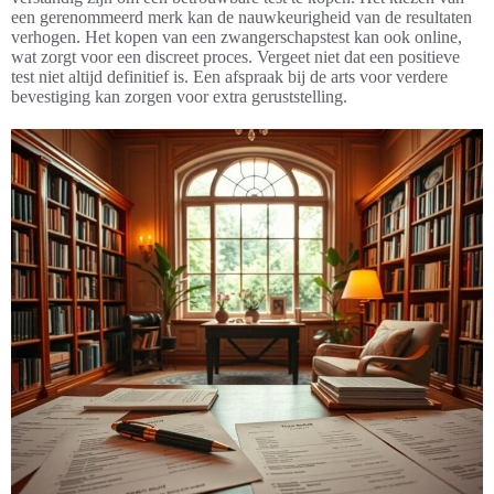
een gerenommeerd merk kan de nauwkeurigheid van de resultaten
verhogen. Het kopen van een zwangerschapstest kan ook online,
wat zorgt voor een discreet proces. Vergeet niet dat een positieve
test niet altijd definitief is. Een afspraak bij de arts voor verdere
bevestiging kan zorgen voor extra geruststelling.