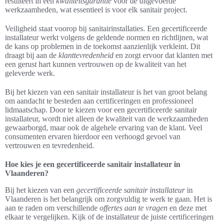
resulteert in een
kwaliteitsgarantie
voor de uitgevoerde
werkzaamheden, wat essentieel is voor elk sanitair project.
Veiligheid staat voorop bij sanitairinstallaties. Een gecertificeerde
installateur werkt volgens de geldende normen en richtlijnen, wat
de kans op problemen in de toekomst aanzienlijk verkleint. Dit
draagt bij aan de
klanttevredenheid
en zorgt ervoor dat klanten met
een gerust hart kunnen vertrouwen op de kwaliteit van het
geleverde werk.
Bij het kiezen van een sanitair installateur is het van groot belang
om aandacht te besteden aan certificeringen en professioneel
lidmaatschap. Door te kiezen voor een gecertificeerde sanitair
installateur, wordt niet alleen de kwaliteit van de werkzaamheden
gewaarborgd, maar ook de algehele ervaring van de klant. Veel
consumenten ervaren hierdoor een verhoogd gevoel van
vertrouwen en tevredenheid.
Hoe kies je een gecertificeerde sanitair installateur in
Vlaanderen?
Bij het kiezen van een
gecertificeerde sanitair installateur
in
Vlaanderen is het belangrijk om zorgvuldig te werk te gaan. Het is
aan te raden om verschillende
offertes aan te vragen
en deze met
elkaar te vergelijken. Kijk of de installateur de juiste certificeringen