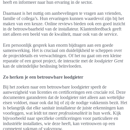
heeft en informeer naar hun ervaring in de sector.
Daarnaast is het nuttig om aanbevelingen te vragen aan vrienden,
familie of collega’s. Hun ervaringen kunnen waardevol zijn bij het
maken van een keuze. Online reviews bieden ook een goed inzicht
in de betrouwbaarheid van de installateur. Klantenfeedback geeft
niet alleen een beeld van de kwaliteit, maar ook van de service.
Een persoonlijk gesprek kan enorm bijdragen aan een goede
samenwerking. Het is cruciaal om duidelijkheid te scheppen over
de projectdetails en verwachtingen. Of het nu gaat om een kleine
reparatie of een groot project, de interactie met de
loodgieter Gent
kan de uiteindelijke beslissing beïnvloeden.
Zo herken je een betrouwbare loodgieter
Bij het zoeken naar een betrouwbare loodgieter speelt de
aanwezigheid van licenties en certificeringen een cruciale rol. Deze
documenten garanderen dat de loodgieter niet alleen aan wettelijke
eisen voldoet, maar ook dat hij of zij de nodige vakkennis bezit. Het
is belangrijk dat elke sanitair installateur de juiste erkenningen kan
voorleggen, wat leidt tot meer
professionaliteit
in hun werk. Kijk
bijvoorbeeld naar specifieke certificeringen voor particuliere en
industriële installaties, wie deze heeft, kan vertrouwen op een
competent vakman of vakvrouw.