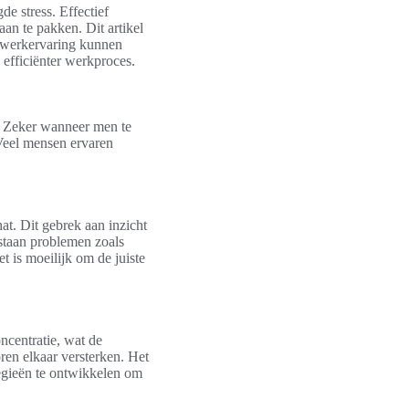
de stress. Effectief
n te pakken. Dit artikel
e werkervaring kunnen
 efficiënter werkproces.
. Zeker wanneer men te
 Veel mensen ervaren
t. Dit gebrek aan inzicht
tstaan problemen zoals
t is moeilijk om de juiste
oncentratie, wat de
ren elkaar versterken. Het
ategieën te ontwikkelen om