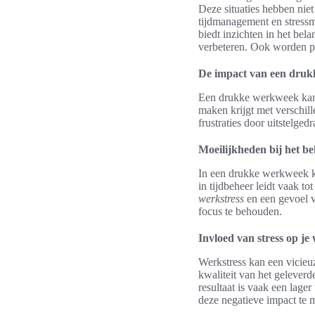
Deze situaties hebben niet
tijdmanagement en stressm
biedt inzichten in het be
verbeteren. Ook worden pr
De impact van een drukk
Een drukke werkweek kan 
maken krijgt met verschil
frustraties door uitstelged
Moeilijkheden bij het be
In een drukke werkweek ko
in tijdbeheer leidt vaak 
werkstress
en een gevoel v
focus te behouden.
Invloed van stress op je
Werkstress kan een vicieuz
kwaliteit van het gelever
resultaat is vaak een lage
deze negatieve impact te 