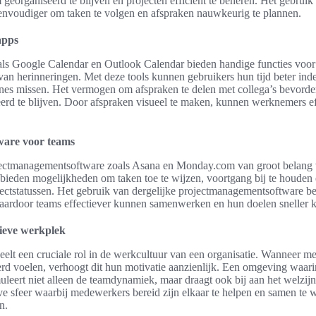
georganiseerd te blijven en projecten efficiënt te beheren. Het gebruik 
envoudiger om taken te volgen en afspraken nauwkeurig te plannen.
apps
ls Google Calendar en Outlook Calendar bieden handige functies voor
 van herinneringen. Met deze tools kunnen gebruikers hun tijd beter ind
ines missen. Het vermogen om afspraken te delen met collega’s bevord
erd te blijven. Door afspraken visueel te maken, kunnen werknemers ef
ware voor teams
jectmanagementsoftware zoals Asana en Monday.com van groot belang v
ieden mogelijkheden om taken toe te wijzen, voortgang bij te houden
ectstatussen. Het gebruik van dergelijke projectmanagementsoftware b
aardoor teams effectiever kunnen samenwerken en hun doelen sneller 
tieve werkplek
eelt een cruciale rol in de werkcultuur van een organisatie. Wanneer m
rd voelen, verhoogt dit hun motivatie aanzienlijk. Een omgeving waar
leert niet alleen de teamdynamiek, maar draagt ook bij aan het welzij
eve sfeer waarbij medewerkers bereid zijn elkaar te helpen en samen te
n.