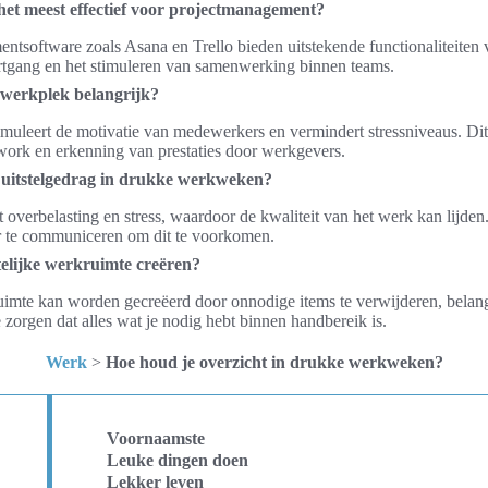
n het meest effectief voor projectmanagement?
ntsoftware zoals Asana en Trello bieden uitstekende functionaliteiten 
rtgang en het stimuleren van samenwerking binnen teams.
 werkplek belangrijk?
imuleert de motivatie van medewerkers en vermindert stressniveaus. Di
ork en erkenning van prestaties door werkgevers.
 uitstelgedrag in drukke werkweken?
ot overbelasting en stress, waardoor de kwaliteit van het werk kan lijden
r te communiceren om dit te voorkomen.
telijke werkruimte creëren?
uimte kan worden gecreëerd door onnodige items te verwijderen, belang
e zorgen dat alles wat je nodig hebt binnen handbereik is.
Werk
>
Hoe houd je overzicht in drukke werkweken?
Voornaamste
Leuke dingen doen
Lekker leven