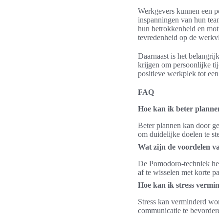
Werkgevers kunnen een pos
inspanningen van hun team
hun betrokkenheid en moti
tevredenheid op de werkv
Daarnaast is het belangri
krijgen om persoonlijke ti
positieve werkplek tot een 
FAQ
Hoe kan ik beter plann
Beter plannen kan door ge
om duidelijke doelen te ste
Wat zijn de voordelen 
De Pomodoro-techniek hel
af te wisselen met korte p
Hoe kan ik stress vermi
Stress kan verminderd wor
communicatie te bevorderen