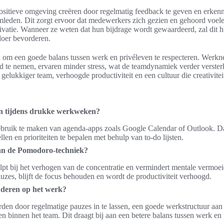
itieve omgeving creëren door regelmatig feedback te geven en erkenn
leden. Dit zorgt ervoor dat medewerkers zich gezien en gehoord voelen
vatie. Wanneer ze weten dat hun bijdrage wordt gewaardeerd, zal dit hu
loer bevorderen.
jk om een goede balans tussen werk en privéleven te respecteren. Werkn
jd te nemen, ervaren minder stress, wat de teamdynamiek verder versterkt
gelukkiger team, verhoogde productiviteit en een cultuur die creativiteit
en tijdens drukke werkweken?
bruik te maken van agenda-apps zoals Google Calendar of Outlook. Daa
llen en prioriteiten te bepalen met behulp van to-do lijsten.
van de Pomodoro-techniek?
pt bij het verhogen van de concentratie en vermindert mentale vermoe
auzes, blijft de focus behouden en wordt de productiviteit verhoogd.
nderen op het werk?
den door regelmatige pauzes in te lassen, een goede werkstructuur aan
 binnen het team. Dit draagt bij aan een betere balans tussen werk en 