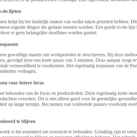
o-do lijsten
jsten helpt bij het duidelijk maken van welke taken prioriteit hebben. D
meest urgente dingen die gedaan moeten worden. Een goede to-do lijst 
door er geen belangrijke deadlines worden gemist.
oepassen
een geweldige manier om werkperiodes te structureren. Bij deze meth
en, gevolgd door een korte pauze van 5 minuten. Deze aanpak zorgt erv
mentale vermoeidheid te voorkomen. Het regelmatig toepassen van de P
amheden verhogen.
sen voor betere focus
het behouden van de focus en productiviteit. Door regelmatig korte mom
dachten verzetten. Dit is niet alleen goed voor de geestelijke gezondh
eit op lange termijn. Het nemen van voldoende pauzes voorkomt overbe
iseerd te blijven
eek is het essentieel om overzicht te behouden. Gelukkig zijn er versc