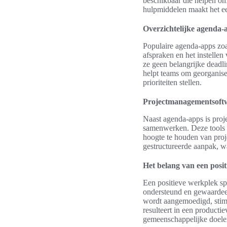
beschikbaar die helpen om 
hulpmiddelen maakt het e
Overzichtelijke agenda-
Populaire agenda-apps zoa
afspraken en het instellen
ze geen belangrijke deadl
helpt teams om georganise
prioriteiten stellen.
Projectmanagementsoft
Naast agenda-apps is pro
samenwerken. Deze tools b
hoogte te houden van proj
gestructureerde aanpak, w
Het belang van een posi
Een positieve werkplek sp
ondersteund en gewaardee
wordt aangemoedigd, stimu
resulteert in een producti
gemeenschappelijke doele