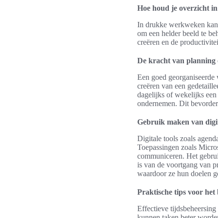
Hoe houd je overzicht 
In drukke werkweken kan he
om een helder beeld te be
creëren en de productivite
De kracht van planning 
Een goed georganiseerde w
creëren van een gedetaillee
dagelijks of wekelijks ee
ondernemen. Dit bevordert
Gebruik maken van digit
Digitale tools zoals agen
Toepassingen zoals Micros
communiceren. Het gebruik
is van de voortgang van p
waardoor ze hun doelen g
Praktische tips voor he
Effectieve tijdsbeheersing
kunnen taken beter worden