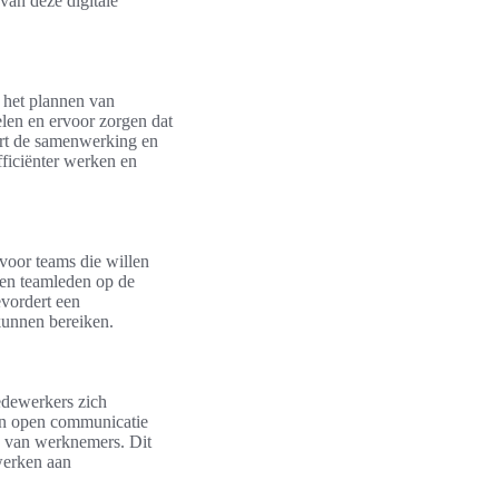
van deze digitale
 het plannen van
elen en ervoor zorgen dat
ert de samenwerking en
ficiënter werken en
oor teams die willen
 en teamleden op de
evordert een
kunnen bereiken.
edewerkers zich
in open communicatie
n van werknemers. Dit
 werken aan