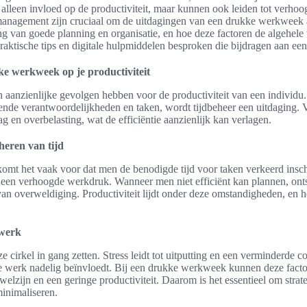
 alleen invloed op de productiviteit, maar kunnen ook leiden tot verhoog
anagement zijn cruciaal om de uitdagingen van een drukke werkweek aa
lang van goede planning en organisatie, en hoe deze factoren de algehel
aktische tips en digitale hulpmiddelen besproken die bijdragen aan een
e werkweek op je productiviteit
aanzienlijke gevolgen hebben voor de productiviteit van een individu
lende verantwoordelijkheden en taken, wordt tijdbeheer een uitdaging.
rag en overbelasting, wat de efficiëntie aanzienlijk kan verlagen.
heren van tijd
mt het vaak voor dat men de benodigde tijd voor taken verkeerd inscha
tot een verhoogde werkdruk. Wanneer men niet efficiënt kan plannen, on
an overweldiging. Productiviteit lijdt onder deze omstandigheden, en he
 werk
e cirkel in gang zetten. Stress leidt tot uitputting en een verminderde c
de werk nadelig beïnvloedt. Bij een drukke werkweek kunnen deze facto
r welzijn en een geringe productiviteit. Daarom is het essentieel om str
minimaliseren.