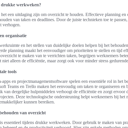
in drukke werkweken?
t een uitdaging zijn om overzicht te houden. Effectieve planning en or
houden van taken en deadlines. Door de juiste technieken toe te passen
it verhogen.
en organisatie
erkruimte en het stellen van duidelijke doelen helpen bij het behouden
rde planning maakt het eenvoudiger om prioriteiten te stellen en tijd eff
n overzicht te maken van te verrichten taken, begrijpen werknemers bet
 niet alleen de efficiëntie, maar zorgt ook voor minder stress geduren
ale tools
da-apps en projectmanagementsoftware spelen een essentiële rol in het 
oft Teams en Trello maken het eenvoudig om taken te organiseren en b
 van dergelijke hulpmiddelen verhoogt de efficiëntie en zorgt ervoor 
rojecten. Deze technologische ondersteuning helpt werknemers bij het 
emakkelijker kunnen bereiken.
t behouden van overzicht
 is essentieel tijdens drukke werkweken. Door gebruik te maken van pra
 beheerd en de productiviteit verhoogd. Hier zijn enkele methoden om