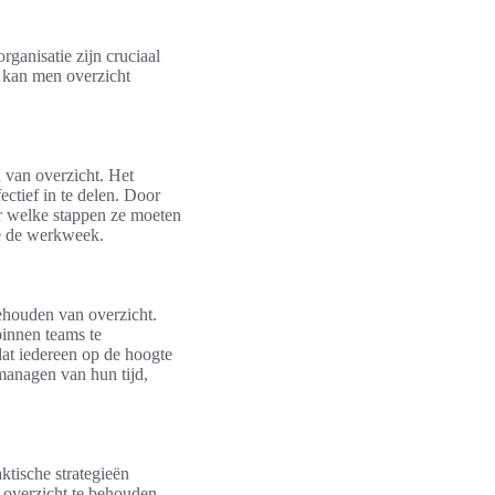
ganisatie zijn cruciaal
, kan men overzicht
 van overzicht. Het
ectief in te delen. Door
er welke stappen ze moeten
de de werkweek.
behouden van overzicht.
innen teams te
dat iedereen op de hoogte
managen van hun tijd,
ktische strategieën
 overzicht te behouden.