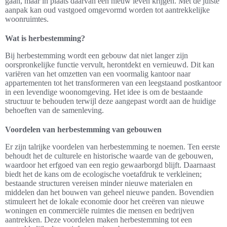
gaan, maar in plaats daarvan een nieuw leven krijgen. Met de juiste
aanpak kan oud vastgoed omgevormd worden tot aantrekkelijke
woonruimtes.
Wat is herbestemming?
Bij herbestemming wordt een gebouw dat niet langer zijn
oorspronkelijke functie vervult, herontdekt en vernieuwd. Dit kan
variëren van het omzetten van een voormalig kantoor naar
appartementen tot het transformeren van een leegstaand postkantoor
in een levendige woonomgeving. Het idee is om de bestaande
structuur te behouden terwijl deze aangepast wordt aan de huidige
behoeften van de samenleving.
Voordelen van herbestemming van gebouwen
Er zijn talrijke voordelen van herbestemming te noemen. Ten eerste
behoudt het de culturele en historische waarde van de gebouwen,
waardoor het erfgoed van een regio gewaarborgd blijft. Daarnaast
biedt het de kans om de ecologische voetafdruk te verkleinen;
bestaande structuren vereisen minder nieuwe materialen en
middelen dan het bouwen van geheel nieuwe panden. Bovendien
stimuleert het de lokale economie door het creëren van nieuwe
woningen en commerciële ruimtes die mensen en bedrijven
aantrekken. Deze voordelen maken herbestemming tot een